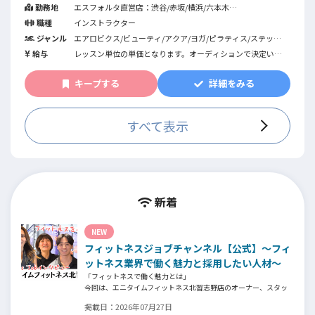
勤務地
エスフォルタ直営店：渋谷/赤坂/横浜/六本木
指定管理施設：エスフォルタアリーナ八王子/品川・荏原健康
職種
インストラクター
センター/EBARA WAVE アリーナおおた/カルッツ川崎/奥戸総
ジャンル
エアロビクス/ビューティ/アクア/ヨガ/ピラティス/ステップ/
合スポーツセンター体育館/奥戸総合スポーツセンター温水ﾌﾟ
ダンス全般/ホテル・スパ/キッズ/筋力トレーニング/プレコリ
ｰﾙ館･ｴｲﾄﾎｰﾙ/水元総合スポーツセンター/すみだスポーツ健
給与
レッスン単位の単価となります。オーディションで決定いた
オ/バイクエクササイズ/機能改善系/フィットネス全般/スイミ
康センター
します。
ング/総合型フィットネスクラブ
KIDS SWIM esforta prime
キープする
詳細をみる
スタジオ・プール・他
【ハイクラスオーデション】
スタジオ:1レッスン（60分）：8,000円～（税別/交通費別）
アクアエクササイズ:1レッスン(45分):8,000円〜（税別/交通
すべて表示
費別）
スイミング:1レッスン(60分):5,000円～（税別/交通費別）
※ハイクラスオーデションの基準に達していない結果となっ
た場合は、異なるフィーをご提示することがあります。
【通常オーデション】
新着
スタジオ:1レッスン（60分）：3,500円～（税別/交通費別）
アクアエクササイズ:1レッスン(45分):3,500円〜（税別/交通
費別）
NEW
スイミング:1レッスン(60分):3,500円～（税別/交通費別）
フィットネスジョブチャンネル【公式】～フィ
ットネス業界で働く魅力と採用したい人材～
「フィットネスで働く魅力とは」
今回は、エニタイムフィットネス北習志野店のオーナー、スタッ
フ、会員の皆様へ、「採用」をテーマにフィットネスクラブの魅
掲載日：
2026年07月27日
力についてインタビュー。オーナー様からはスタッフの採用基