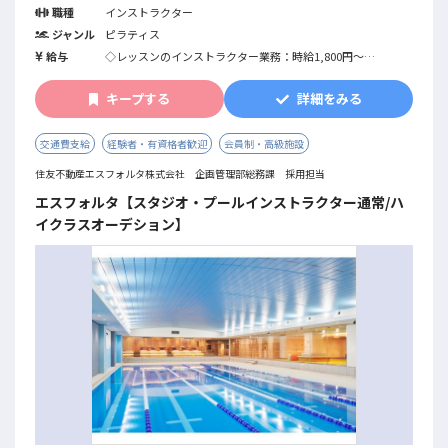
職種
インストラクター
ジャンル
ピラティス
給与
◇レッスンのインストラクター業務：時給1,800円～
◇インストラクター業務以外(事務作業など）：時給1,400円
～
キープする
詳細をみる
※業務内容により変動します
交通費支給
経験者・有資格者歓迎
会員制・高級施設
住友不動産エスフォルタ株式会社 企画管理部総務課 採用担当
エスフォルタ【スタジオ・プールインストラクター通常/ハ
イクラスオーデション】