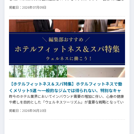
広げる新しいステージとして、同協会とともにサポートをしていきま
掲載日：
2026年07月09日
す。
【ホテルフィットネス＆スパ特集】ホテルフィットネスで働
くメリット5選 ～一般的なジムでは得られない、特別なキャ
昨今のホテル業界においてインバウンド需要の増加に伴い、心身の健康
リア価値とは～
や癒しを目的とした「ウェルネスツーリズム」が重要な戦略となってい
ます。そして、ウェルネスプログラムを提供するヨガインストラクタ
掲載日：
2026年06月10日
ー、ピラティス指導者、ストレッチトレーナー、コンディショニングコ
ーチ、ボクシングトレーナーなどの専門スキルを持つ人材がホテル業界
でも高く評価される時代になっています。専門スキルを活かす新たなス
テージの魅力とは⁉