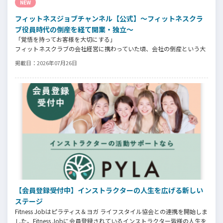
NEW
フィットネスジョブチャンネル【公式】～フィットネスクラ
ブ役員時代の倒産を経て開業・独立～
「覚悟を持ってお客様を大切にする」
フィットネスクラブの会社経営に携わっていた頃、会社の倒産という大
きな局面を経て、それでも尚、同じ業界内で独立し再起を図ったパーソ
掲載日：
2026年07月26日
ナルジム「ファントレイン」代表近藤健祐さんにインタビュー。
フィットネスクラブのキャンペーンや違約金制度はお客様を大切にする
仕組みだろうか！？資金が底をつく恐怖と闘いながらもお客様との絆を
築き上げた秘訣とは？
【会員登録受付中】インストラクターの人生を広げる新しい
ステージ
Fitness Jobはピラティス＆ヨガ ライフスタイル協会との連携を開始しま
した。Fitness Jobに会員登録されているインストラクター皆様の人生を