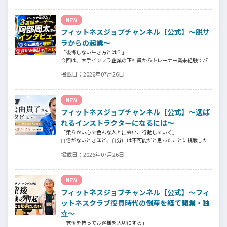
準、実際に採用されたスタッフの皆様からは働き甲斐や動機、お
客様からはそのスタッフの皆様がつくる施設やフィットネスにつ
NEW
いての魅力を語っていただきました。
フィットネスジョブチャンネル【公式】～脱サ
ラからの起業～
「後悔しない生き方とは？」
今回は、大手インフラ企業の正社員からトレーナー業未経験でパ
ーソナルジムオーナーへ転身された、パーソナルジム「ギフト」
掲載日：
2026年07月26日
代表の阿部周大さんへインタビュー。
今の仕事や環境を変えたい！とお悩みの方、必見です！
NEW
フィットネスジョブチャンネル【公式】～選ば
れるインストラクターになるには～
「柔らかい心で色んな人と出会い、行動していく」
自信がないときほど、自分には不可能だと思ったことに挑戦した
り、周囲のすすめに素直に耳を傾けていく。
掲載日：
2026年07月26日
そんな風に自分だけでは思いつかないことを行動に移してきた結
果が、今に繋がっているとお話してくださったヨガ講師の若松由
貴子さん。選ばれるインストラクターになるために若松さんが取
NEW
られた行動とは？
フィットネスジョブチャンネル【公式】～フィ
ットネスクラブ役員時代の倒産を経て開業・独
立～
「覚悟を持ってお客様を大切にする」