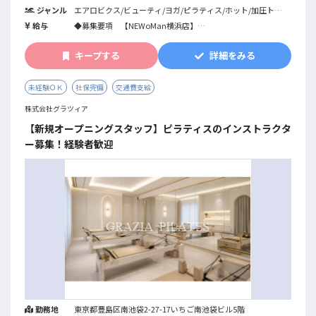
NEWoMan横浜店」を開業します。1対6のリフォーマーグル
ジャンル
エアロビクス/ビューティ/ヨガ/ピラティス/ホット/加圧トレ
ープエクササイズとパーソナルトレーニングを
ーニング/ステップ/ダンス全般/格闘系/カルチャー系/筋力ト
提供する店舗です。下記インストラクター募集詳細となりま
給与
◆募集要項 【NEWoMan横浜店】
レーニング/プレコリオ/バイクエクササイズ/機能改善系/フィ
す。
住所：神奈川県横浜市西区南幸1-1-1NEWoMan横浜3F
ットネス全般/パーソナルジム/総合型フィットネスクラブ
営業時間：月～金9:40～20:30 / 土日祝8:10～20:00
キープする
詳細をみる
※その他、ジェクサー内でのマシンピラティス実施店舗でも
グループレッスン：平日水・木曜夜、日曜日終日
合わせて募集をしております。
パーソナルトレーニング：全日
委託費：グループレッスン（4,500円/60分～経験に応ずる）
未経験ＯＫ
社保完備
交通費支給
※交通費含む
パーソナルトレーニング9,000円/60分単価の売
株式会社グラツィア
上から7割のお支払い
【新規オープニングスタッフ】ピラティスのインストラクタ
ー募集！経験者歓迎
勤務地
東京都豊島区南池袋2-27-17いちご南池袋ビル5階