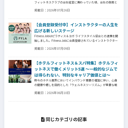
フィットネスクラブの会社経営に携わっていた頃、会社の倒産と
いう大きな局面を経て、それでも尚、同じ業界内で独立し再起を
掲載日：
2026年07月26日
図ったパーソナルジム「ファントレイン」代表近藤健祐さんにイ
ンタビュー。
フィットネスクラブのキャンペーンや違約金制度はお客様を大切
【会員登録受付中】インストラクターの人生を
にする仕組みだろうか！？資金が底をつく恐怖と闘いながらもお
客様との絆を築き上げた秘訣とは？
広げる新しいステージ
Fitness Jobはピラティス＆ヨガ ライフスタイル協会との連携を開
始しました。Fitness Jobに会員登録されているインストラクター
皆様の人生を広げる新しいステージとして、同協会とともにサポ
掲載日：
2026年07月09日
ートをしていきます。
【ホテルフィットネス＆スパ特集】ホテルフィ
ットネスで働くメリット5選 ～一般的なジムで
は得られない、特別なキャリア価値とは～
昨今のホテル業界においてインバウンド需要の増加に伴い、心身
の健康や癒しを目的とした「ウェルネスツーリズム」が重要な戦
略となっています。そして、ウェルネスプログラムを提供するヨ
掲載日：
2026年06月10日
ガインストラクター、ピラティス指導者、ストレッチトレーナ
ー、コンディショニングコーチ、ボクシングトレーナーなどの専門
スキルを持つ人材がホテル業界でも高く評価される時代になって
います。専門スキルを活かす新たなステージの魅力とは⁉
同じカテゴリの記事