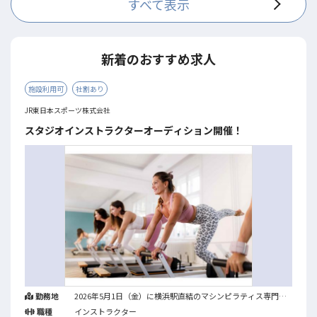
すべて表示
新着のおすすめ求人
施設利用可
社割あり
JR東日本スポーツ株式会社
スタジオインストラクターオーディション開催！
勤務地
2026年5月1日（金）に横浜駅直結のマシンピラティス専門店
「ジェクサー・フィットネススタジオ マシンピラティス
職種
インストラクター