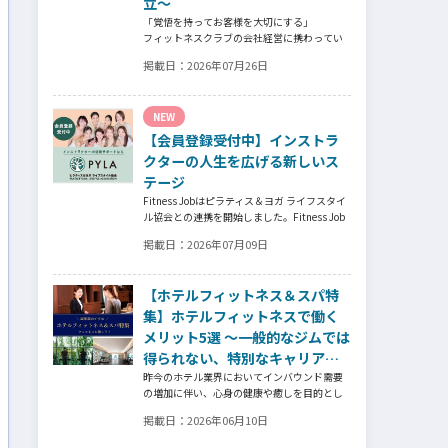
立～
「覚悟を持ってお客様を大切にする」
フィットネスクラブの会社経営に携わってい
た頃、会社の倒産という大きな局面を経て、
掲載日：
2026年07月26日
それでも尚、同じ業界内で独立し再起を図っ
たパーソナルジム「ファントレイン」代表近
藤健祐さんにインタビュー。
NEW
フィットネスクラブのキャンペーンや違約金
制度はお客様を大切にする仕組みだろう
【会員登録受付中】インストラ
か！？資金が底をつく恐怖と闘いながらもお
クターの人生を広げる新しいス
客様との絆を築き上げた秘訣とは？
テージ
Fitness Jobはピラティス＆ヨガ ライフスタイ
ル協会との連携を開始しました。Fitness Job
に会員登録されているインストラクター皆様
掲載日：
2026年07月09日
の人生を広げる新しいステージとして、同協
会とともにサポートをしていきます。
【ホテルフィットネス＆スパ特
集】ホテルフィットネスで働く
メリット5選 ～一般的なジムでは
得られない、特別なキャリア価
値とは～
昨今のホテル業界においてインバウンド需要
の増加に伴い、心身の健康や癒しを目的とし
た「ウェルネスツーリズム」が重要な戦略と
掲載日：
2026年06月10日
なっています。そして、ウェルネスプログラ
ムを提供するヨガインストラクター、ピラテ