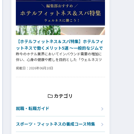
【ホテルフィットネス＆スパ特集】ホテルフィ
ットネスで働くメリット5選 ～一般的なジムで
昨今のホテル業界においてインバウンド需要の増加に
は得られない、特別なキャリア価値とは～
伴い、心身の健康や癒しを目的とした「ウェルネスツ
ーリズム」が重要な戦略となっています。そして、ウェ
掲載日：
2026年06月10日
ルネスプログラムを提供するヨガインストラクター、
ピラティス指導者、ストレッチトレーナー、コンディシ
ョニングコーチ、ボクシングトレーナーなどの専門ス
キルを持つ人材がホテル業界でも高く評価される時代
になっています。専門スキルを活かす新たなステージの
カテゴリ
魅力とは⁉
就職・転職ガイド
スポーツ・フィットネスの養成コース特集