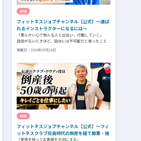
NEW
フィットネスジョブチャンネル【公式】～選ば
れるインストラクターになるには～
「柔らかい心で色んな人と出会い、行動していく」
自信がないときほど、自分には不可能だと思ったこと
に挑戦したり、周囲のすすめに素直に耳を傾けてい
掲載日：
2026年07月26日
く。
そんな風に自分だけでは思いつかないことを行動に移
してきた結果が、今に繋がっているとお話してくださ
ったヨガ講師の若松由貴子さん。選ばれるインストラ
クターになるために若松さんが取られた行動とは？
NEW
フィットネスジョブチャンネル【公式】～フィ
ットネスクラブ役員時代の倒産を経て開業・独
「覚悟を持ってお客様を大切にする」
立～