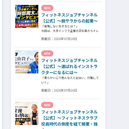
ッフの採用基準、実際に採用されたスタッフ
NEW
の皆様からは働き甲斐や動機、お客様からは
そのスタッフの皆様がつくる施設やフィット
フィットネスジョブチャンネル
ネスについての魅力を語っていただきまし
【公式】～脱サラからの起業～
た。
「後悔しない生き方とは？」
今回は、大手インフラ企業の正社員からトレ
ーナー業未経験でパーソナルジムオーナーへ
掲載日：
2026年07月26日
転身された、パーソナルジム「ギフト」代表
の阿部周大さんへインタビュー。
今の仕事や環境を変えたい！とお悩みの方、
NEW
必見です！
フィットネスジョブチャンネル
【公式】～選ばれるインストラ
クターになるには～
「柔らかい心で色んな人と出会い、行動して
いく」
自信がないときほど、自分には不可能だと思
掲載日：
2026年07月26日
ったことに挑戦したり、周囲のすすめに素直
に耳を傾けていく。
そんな風に自分だけでは思いつかないことを
NEW
行動に移してきた結果が、今に繋がっている
とお話してくださったヨガ講師の若松由貴子
フィットネスジョブチャンネル
さん。選ばれるインストラクターになるため
【公式】～フィットネスクラブ
に若松さんが取られた行動とは？
役員時代の倒産を経て開業・独