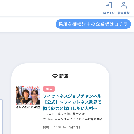
ログイン
会員登録
採用を御検討中の企業様はコチラ
新着
NEW
フィットネスジョブチャンネル
【公式】～フィットネス業界で
働く魅力と採用したい人材～
「フィットネスで働く魅力とは」
今回は、エニタイムフィットネス北習志野店
のオーナー、スタッフ、会員の皆様へ、「採
掲載日：
2026年07月27日
用」をテーマにフィットネスクラブの魅力に
ついてインタビュー。オーナー様からはスタ