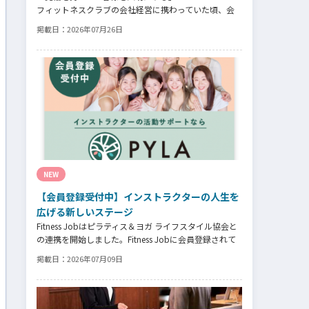
フィットネスクラブの会社経営に携わっていた頃、会
社の倒産という大きな局面を経て、それでも尚、同じ
掲載日：
2026年07月26日
業界内で独立し再起を図ったパーソナルジム「ファン
トレイン」代表近藤健祐さんにインタビュー。
フィットネスクラブのキャンペーンや違約金制度はお
客様を大切にする仕組みだろうか！？資金が底をつく
恐怖と闘いながらもお客様との絆を築き上げた秘訣と
は？
NEW
【会員登録受付中】インストラクターの人生を
広げる新しいステージ
Fitness Jobはピラティス＆ヨガ ライフスタイル協会と
の連携を開始しました。Fitness Jobに会員登録されて
いるインストラクター皆様の人生を広げる新しいステ
掲載日：
2026年07月09日
ージとして、同協会とともにサポートをしていきます。