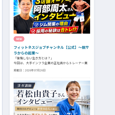
そのスタッフの皆様がつくる施設やフィットネスにつ
いての魅力を語っていただきました。
NEW
フィットネスジョブチャンネル【公式】～脱サ
ラからの起業～
「後悔しない生き方とは？」
今回は、大手インフラ企業の正社員からトレーナー業
未経験でパーソナルジムオーナーへ転身された、パー
掲載日：
2026年07月26日
ソナルジム「ギフト」代表の阿部周大さんへインタビ
ュー。
今の仕事や環境を変えたい！とお悩みの方、必見で
す！