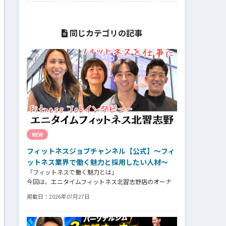
ィス指導者、ストレッチトレーナー、コンデ
ィショニングコーチ、ボクシングトレーナー
などの専門スキルを持つ人材がホテル業界で
も高く評価される時代になっています。専門
同じカテゴリの記事
スキルを活かす新たなステージの魅力とは⁉
NEW
フィットネスジョブチャンネル【公式】～フィ
ットネス業界で働く魅力と採用したい人材～
「フィットネスで働く魅力とは」
今回は、エニタイムフィットネス北習志野店のオーナ
ー、スタッフ、会員の皆様へ、「採用」をテーマにフ
掲載日：
2026年07月27日
ィットネスクラブの魅力についてインタビュー。オー
ナー様からはスタッフの採用基準、実際に採用された
スタッフの皆様からは働き甲斐や動機、お客様からは