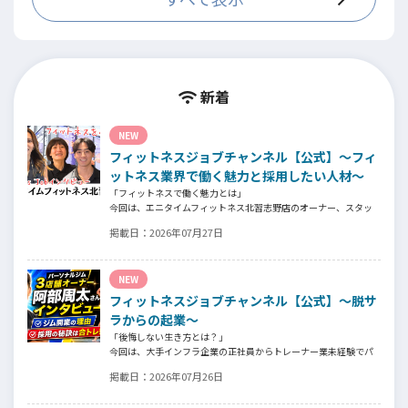
しております。
こちらも下記の通りピラティスインストラクターを募集して
おります。（ピラティスレッスンを実施したことが無い方で
も大丈夫です。当社のスタッフが養成します）
●マシンピラティスインストラクター
新着
3,500～8,000円/1レッスン
※マシンピラティスのレギュラーレッスンは30分間のレッス
ン＋15分間の事前説明となります。
NEW
※交通費支給（上限あり）
※リフォーマーを使用してレッスンを実施いただきます。
フィットネスジョブチャンネル【公式】～フィ
※当社オリジナルのレッスンOLUTANApilatesを習得いただ
ットネス業界で働く魅力と採用したい人材～
き、レッスンを実施いただきます。
「フィットネスで働く魅力とは」
今回は、エニタイムフィットネス北習志野店のオーナー、スタッ
●キッズダンスインストラクター
フ、会員の皆様へ、「採用」をテーマにフィットネスクラブの魅
6,000～7,500円/1レッスン
掲載日：
2026年07月27日
力についてインタビュー。オーナー様からはスタッフの採用基
※2027年1月開校予定の新事業となります
準、実際に採用されたスタッフの皆様からは働き甲斐や動機、お
客様からはそのスタッフの皆様がつくる施設やフィットネスにつ
NEW
いての魅力を語っていただきました。
フィットネスジョブチャンネル【公式】～脱サ
ラからの起業～
「後悔しない生き方とは？」
今回は、大手インフラ企業の正社員からトレーナー業未経験でパ
ーソナルジムオーナーへ転身された、パーソナルジム「ギフト」
掲載日：
2026年07月26日
代表の阿部周大さんへインタビュー。
今の仕事や環境を変えたい！とお悩みの方、必見です！