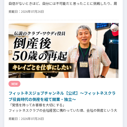
自信がないときほど、自分には不可能だと思ったことに挑戦したり、周
囲のすすめに素直に耳を傾けていく。
掲載日：
2026年07月26日
そんな風に自分だけでは思いつかないことを行動に移してきた結果が、
今に繋がっているとお話してくださったヨガ講師の若松由貴子さん。選
ばれるインストラクターになるために若松さんが取られた行動とは？
NEW
フィットネスジョブチャンネル【公式】～フィットネスクラ
ブ役員時代の倒産を経て開業・独立～
「覚悟を持ってお客様を大切にする」
フィットネスクラブの会社経営に携わっていた頃、会社の倒産という大
きな局面を経て、それでも尚、同じ業界内で独立し再起を図ったパーソ
掲載日：
2026年07月26日
ナルジム「ファントレイン」代表近藤健祐さんにインタビュー。
フィットネスクラブのキャンペーンや違約金制度はお客様を大切にする