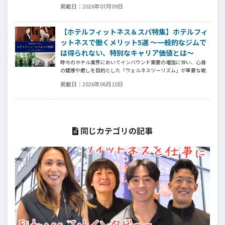
皆様の人生を広げる新しいステージとして、同協会とともにサポ
掲載日：
2026年07月09日
ートをしていきます。
【ホテルフィットネス＆スパ特集】ホテルフィ
ットネスで働くメリット5選 ～一般的なジムで
は得られない、特別なキャリア価値とは～
昨今のホテル業界においてインバウンド需要の増加に伴い、心身
の健康や癒しを目的とした「ウェルネスツーリズム」が重要な戦
略となっています。そして、ウェルネスプログラムを提供するヨ
掲載日：
2026年06月10日
ガインストラクター、ピラティス指導者、ストレッチトレーナ
ー、コンディショニングコーチ、ボクシングトレーナーなどの専門
スキルを持つ人材がホテル業界でも高く評価される時代になって
います。専門スキルを活かす新たなステージの魅力とは⁉
同じカテゴリの記事