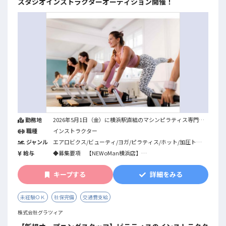
スタジオインストラクターオーディション開催！
勤務地
2026年5月1日（金）に横浜駅直結のマシンピラティス専門店
「ジェクサー・フィットネススタジオ マシンピラティス
職種
インストラクター
NEWoMan横浜店」を開業します。1対6のリフォーマーグル
ジャンル
エアロビクス/ビューティ/ヨガ/ピラティス/ホット/加圧トレ
ープエクササイズとパーソナルトレーニングを
ーニング/ステップ/ダンス全般/格闘系/カルチャー系/筋力ト
提供する店舗です。下記インストラクター募集詳細となりま
給与
◆募集要項 【NEWoMan横浜店】
レーニング/プレコリオ/バイクエクササイズ/機能改善系/フィ
す。
住所：神奈川県横浜市西区南幸1-1-1NEWoMan横浜3F
ットネス全般/パーソナルジム/総合型フィットネスクラブ
営業時間：月～金9:40～20:30 / 土日祝8:10～20:00
キープする
詳細をみる
※その他、ジェクサー内でのマシンピラティス実施店舗でも
グループレッスン：平日水・木曜夜、日曜日終日
合わせて募集をしております。
パーソナルトレーニング：全日
委託費：グループレッスン（4,500円/60分～経験に応ずる）
未経験ＯＫ
社保完備
交通費支給
※交通費含む
パーソナルトレーニング9,000円/60分単価の売
株式会社グラツィア
上から7割のお支払い