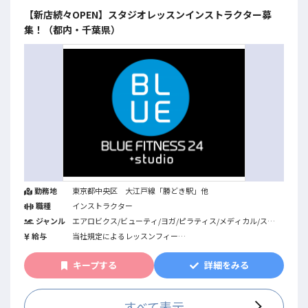
【新店続々OPEN】スタジオレッスンインストラクター募
集！（都内・千葉県）
勤務地
東京都中央区 大江戸線「勝どき駅」他
職種
インストラクター
ジャンル
エアロビクス/ビューティ/ヨガ/ピラティス/メディカル/ステ
ップ/ストレッチ/ダンス全般/シニア・介護予防/格闘系/カル
給与
当社規定によるレッスンフィー
チャー系/キッズ/その他/筋力トレーニング/プレコリオ/機能
●スタジオインストラクター
改善系/フィットネス全般
4,000～8,000円/60分
キープする
詳細をみる
※スタジオレッスンのレギュラーレッスンは30分間～60分間
程の依頼となります。
※交通費支給（上限あり）
※併設スタジオでは当社が運営するOLUTANApilatesも展開
すべて表示