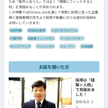
ため「条件に合う人」ではなく「現場にフィットする人
材」を見極めることが求められます。
この特集ではFitness Jobを通じて実際に採用に至った企業
様と登録者様の双方より採用や転職における成功の秘訣を
お伺いしていきます。
採用特集
採用成功事例
スタジオプログラム
介護予防
高齢者フィットネス
インストラクター
キャリアアップ
フィットネス
トレーナー
地域密着
お話を聞いた方
採用は「経
験×人柄」
で見極めま
した！
宮﨑 和夫 さ
ん