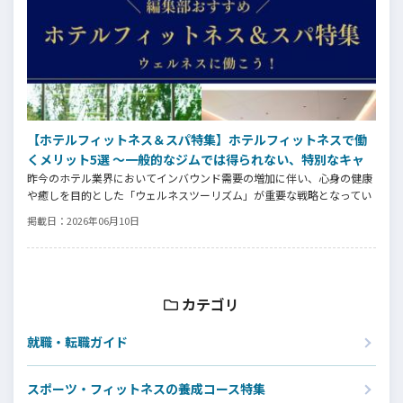
【ホテルフィットネス＆スパ特集】ホテルフィットネスで働
くメリット5選 ～一般的なジムでは得られない、特別なキャ
昨今のホテル業界においてインバウンド需要の増加に伴い、心身の健康
リア価値とは～
や癒しを目的とした「ウェルネスツーリズム」が重要な戦略となってい
ます。そして、ウェルネスプログラムを提供するヨガインストラクタ
掲載日：
2026年06月10日
ー、ピラティス指導者、ストレッチトレーナー、コンディショニングコ
ーチ、ボクシングトレーナーなどの専門スキルを持つ人材がホテル業界
でも高く評価される時代になっています。専門スキルを活かす新たなス
テージの魅力とは⁉
カテゴリ
就職・転職ガイド
スポーツ・フィットネスの養成コース特集