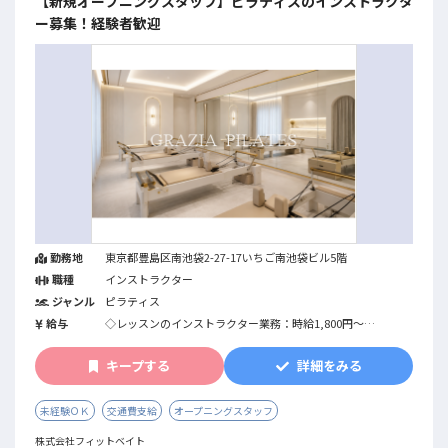
【新規オープニングスタッフ】ピラティスのインストラクタ
ー募集！経験者歓迎
勤務地
東京都豊島区南池袋2-27-17いちご南池袋ビル5階
職種
インストラクター
ジャンル
ピラティス
給与
◇レッスンのインストラクター業務：時給1,800円～
◇インストラクター業務以外(事務作業など）：時給1,400円
～
キープする
詳細をみる
※業務内容により変動します
未経験ＯＫ
交通費支給
オープニングスタッフ
株式会社フィットベイト