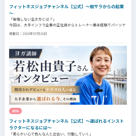
フィットネスジョブチャンネル【公式】～脱サラからの起業
～
「後悔しない生き方とは？」
今回は、大手インフラ企業の正社員からトレーナー業未経験でパーソナ
ルジムオーナーへ転身された、パーソナルジム「ギフト」代表の阿部周
掲載日：
2026年07月26日
大さんへインタビュー。
今の仕事や環境を変えたい！とお悩みの方、必見です！
NEW
フィットネスジョブチャンネル【公式】～選ばれるインスト
ラクターになるには～
「柔らかい心で色んな人と出会い、行動していく」