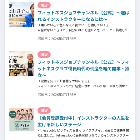
NEW
フィットネスジョブチャンネル【公式】～選ば
れるインストラクターになるには～
「柔らかい心で色んな人と出会い、行動していく」
自信がないときほど、自分には不可能だと思ったことに挑戦した
り、周囲のすすめに素直に耳を傾けていく。
掲載日：
2026年07月26日
そんな風に自分だけでは思いつかないことを行動に移してきた結
果が、今に繋がっているとお話してくださったヨガ講師の若松由
貴子さん。選ばれるインストラクターになるために若松さんが取
NEW
られた行動とは？
フィットネスジョブチャンネル【公式】～フィ
ットネスクラブ役員時代の倒産を経て開業・独
立～
「覚悟を持ってお客様を大切にする」
フィットネスクラブの会社経営に携わっていた頃、会社の倒産と
いう大きな局面を経て、それでも尚、同じ業界内で独立し再起を
掲載日：
2026年07月26日
図ったパーソナルジム「ファントレイン」代表近藤健祐さんにイ
ンタビュー。
フィットネスクラブのキャンペーンや違約金制度はお客様を大切
NEW
にする仕組みだろうか！？資金が底をつく恐怖と闘いながらもお
客様との絆を築き上げた秘訣とは？
【会員登録受付中】インストラクターの人生を
広げる新しいステージ
Fitness Jobはピラティス＆ヨガ ライフスタイル協会との連携を開
始しました。Fitness Jobに会員登録されているインストラクター