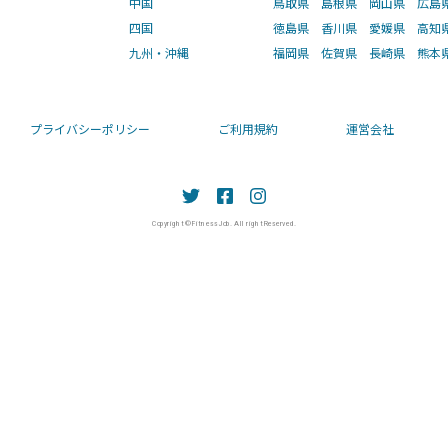
中国
鳥取県
島根県
岡山県
広島
四国
徳島県
香川県
愛媛県
高知
九州・沖縄
福岡県
佐賀県
長崎県
熊本
プライバシーポリシー
ご利用規約
運営会社
Copyright © Fitness Job. All right Reserved.