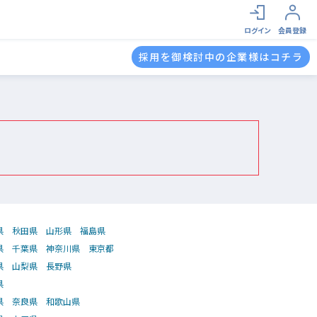
ログイン
会員登録
採用を御検討中の企業様はコチラ
県
秋田県
山形県
福島県
県
千葉県
神奈川県
東京都
県
山梨県
長野県
県
県
奈良県
和歌山県