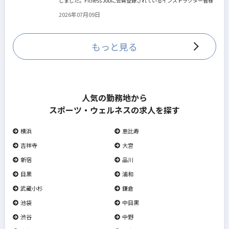
しました。Fitness Jobに会員登録されているインストラクター皆様
の人生を広げる新しいステージとして、同協会とともにサポートを
2026年07月09日
していきます。
もっと見る
人気の勤務地から
スポーツ・ウェルネスの求人を探す
横浜
恵比寿
吉祥寺
大宮
新宿
品川
目黒
浦和
武蔵小杉
鎌倉
池袋
中目黒
渋谷
中野