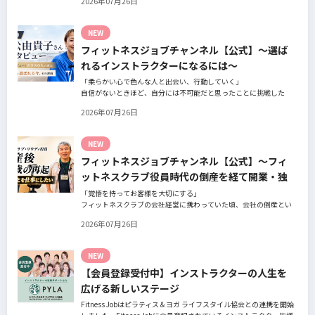
2026年07月26日
の阿部周大さんへインタビュー。
今の仕事や環境を変えたい！とお悩みの方、必見です！
NEW
フィットネスジョブチャンネル【公式】～選ば
れるインストラクターになるには～
「柔らかい心で色んな人と出会い、行動していく」
自信がないときほど、自分には不可能だと思ったことに挑戦した
り、周囲のすすめに素直に耳を傾けていく。
2026年07月26日
そんな風に自分だけでは思いつかないことを行動に移してきた結果
が、今に繋がっているとお話してくださったヨガ講師の若松由貴子
さん。選ばれるインストラクターになるために若松さんが取られた
NEW
行動とは？
フィットネスジョブチャンネル【公式】～フィ
ットネスクラブ役員時代の倒産を経て開業・独
立～
「覚悟を持ってお客様を大切にする」
フィットネスクラブの会社経営に携わっていた頃、会社の倒産とい
う大きな局面を経て、それでも尚、同じ業界内で独立し再起を図っ
2026年07月26日
たパーソナルジム「ファントレイン」代表近藤健祐さんにインタビ
ュー。
フィットネスクラブのキャンペーンや違約金制度はお客様を大切に
NEW
する仕組みだろうか！？資金が底をつく恐怖と闘いながらもお客様
【会員登録受付中】インストラクターの人生を
との絆を築き上げた秘訣とは？
広げる新しいステージ
Fitness Jobはピラティス＆ヨガ ライフスタイル協会との連携を開始