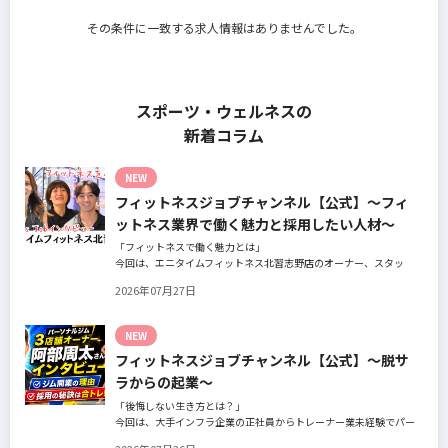
その条件に一致する求人情報はありませんでした。
スポーツ・ウェルネスの
新着コラム
NEW
フィットネスジョブチャンネル【公式】～フィ
ットネス業界で働く魅力と採用したい人材～
「フィットネスで働く魅力とは」
今回は、エニタイムフィットネス北習志野店のオーナー、スタッ
フ、会員の皆様へ、「採用」をテーマにフィットネスクラブの魅力
2026年07月27日
についてインタビュー。オーナー様からはスタッフの採用基準、実
際に採用されたスタッフの皆様からは働き甲斐や動機、お客様から
はそのスタッフの皆様がつくる施設やフィットネスについての魅力
NEW
を語っていただきました。
フィットネスジョブチャンネル【公式】～脱サ
ラからの起業～
「後悔しない生き方とは？」
今回は、大手インフラ企業の正社員からトレーナー業未経験でパー
ソナルジムオーナーへ転身された、パーソナルジム「ギフト」代表