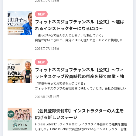
2026年07月26日
の阿部周大さんへインタビュー。
今の仕事や環境を変えたい！とお悩みの方、必見です！
NEW
フィットネスジョブチャンネル【公式】～選ば
れるインストラクターになるには～
「柔らかい心で色んな人と出会い、行動していく」
自信がないときほど、自分には不可能だと思ったことに挑戦した
り、周囲のすすめに素直に耳を傾けていく。
2026年07月26日
そんな風に自分だけでは思いつかないことを行動に移してきた結果
が、今に繋がっているとお話してくださったヨガ講師の若松由貴子
さん。選ばれるインストラクターになるために若松さんが取られた
NEW
行動とは？
フィットネスジョブチャンネル【公式】～フィ
ットネスクラブ役員時代の倒産を経て開業・独
立～
「覚悟を持ってお客様を大切にする」
フィットネスクラブの会社経営に携わっていた頃、会社の倒産とい
う大きな局面を経て、それでも尚、同じ業界内で独立し再起を図っ
2026年07月26日
たパーソナルジム「ファントレイン」代表近藤健祐さんにインタビ
ュー。
フィットネスクラブのキャンペーンや違約金制度はお客様を大切に
【会員登録受付中】インストラクターの人生を
する仕組みだろうか！？資金が底をつく恐怖と闘いながらもお客様
広げる新しいステージ
との絆を築き上げた秘訣とは？
Fitness Jobはピラティス＆ヨガ ライフスタイル協会との連携を開始
しました。Fitness Jobに会員登録されているインストラクター皆様
の人生を広げる新しいステージとして、同協会とともにサポートを