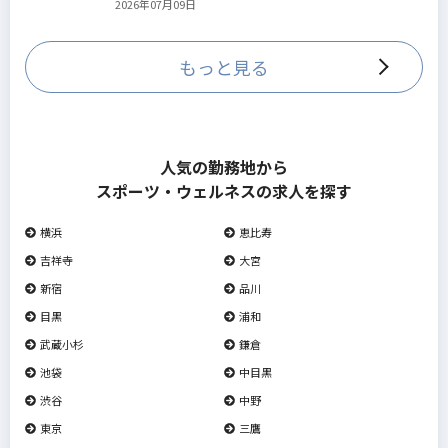
2026年07月09日
していきます。
もっと見る
人気の勤務地から
スポーツ・ウェルネスの求人を探す
横浜
恵比寿
吉祥寺
大宮
新宿
品川
目黒
浦和
武蔵小杉
鎌倉
池袋
中目黒
渋谷
中野
東京
三鷹