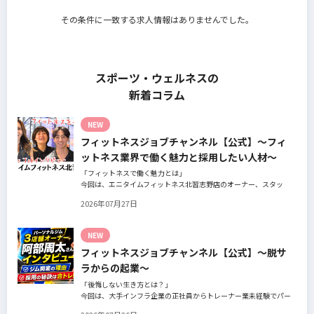
その条件に一致する求人情報はありませんでした。
スポーツ・ウェルネスの
新着コラム
NEW
フィットネスジョブチャンネル【公式】～フィ
ットネス業界で働く魅力と採用したい人材～
「フィットネスで働く魅力とは」
今回は、エニタイムフィットネス北習志野店のオーナー、スタッ
フ、会員の皆様へ、「採用」をテーマにフィットネスクラブの魅力
2026年07月27日
についてインタビュー。オーナー様からはスタッフの採用基準、実
際に採用されたスタッフの皆様からは働き甲斐や動機、お客様から
はそのスタッフの皆様がつくる施設やフィットネスについての魅力
NEW
を語っていただきました。
フィットネスジョブチャンネル【公式】～脱サ
ラからの起業～
「後悔しない生き方とは？」
今回は、大手インフラ企業の正社員からトレーナー業未経験でパー
ソナルジムオーナーへ転身された、パーソナルジム「ギフト」代表