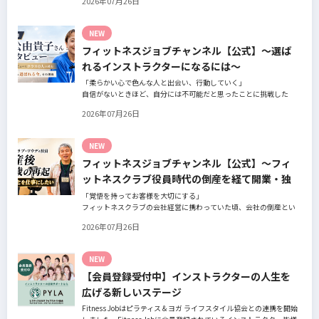
2026年07月26日
の阿部周大さんへインタビュー。
今の仕事や環境を変えたい！とお悩みの方、必見です！
NEW
フィットネスジョブチャンネル【公式】～選ば
れるインストラクターになるには～
「柔らかい心で色んな人と出会い、行動していく」
自信がないときほど、自分には不可能だと思ったことに挑戦した
り、周囲のすすめに素直に耳を傾けていく。
2026年07月26日
そんな風に自分だけでは思いつかないことを行動に移してきた結果
が、今に繋がっているとお話してくださったヨガ講師の若松由貴子
さん。選ばれるインストラクターになるために若松さんが取られた
NEW
行動とは？
フィットネスジョブチャンネル【公式】～フィ
ットネスクラブ役員時代の倒産を経て開業・独
立～
「覚悟を持ってお客様を大切にする」
フィットネスクラブの会社経営に携わっていた頃、会社の倒産とい
う大きな局面を経て、それでも尚、同じ業界内で独立し再起を図っ
2026年07月26日
たパーソナルジム「ファントレイン」代表近藤健祐さんにインタビ
ュー。
フィットネスクラブのキャンペーンや違約金制度はお客様を大切に
NEW
する仕組みだろうか！？資金が底をつく恐怖と闘いながらもお客様
【会員登録受付中】インストラクターの人生を
との絆を築き上げた秘訣とは？
広げる新しいステージ
Fitness Jobはピラティス＆ヨガ ライフスタイル協会との連携を開始