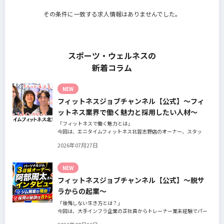
その条件に一致する求人情報はありませんでした。
スポーツ・ウェルネスの
新着コラム
NEW
フィットネスジョブチャンネル【公式】～フィ
ットネス業界で働く魅力と採用したい人材～
「フィットネスで働く魅力とは」
今回は、エニタイムフィットネス北習志野店のオーナー、スタッ
フ、会員の皆様へ、「採用」をテーマにフィットネスクラブの魅力
2026年07月27日
についてインタビュー。オーナー様からはスタッフの採用基準、実
際に採用されたスタッフの皆様からは働き甲斐や動機、お客様から
はそのスタッフの皆様がつくる施設やフィットネスについての魅力
NEW
を語っていただきました。
フィットネスジョブチャンネル【公式】～脱サ
ラからの起業～
「後悔しない生き方とは？」
今回は、大手インフラ企業の正社員からトレーナー業未経験でパー
ソナルジムオーナーへ転身された、パーソナルジム「ギフト」代表