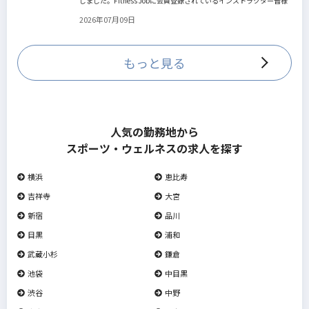
しました。Fitness Jobに会員登録されているインストラクター皆様
の人生を広げる新しいステージとして、同協会とともにサポートを
2026年07月09日
していきます。
もっと見る
人気の勤務地から
スポーツ・ウェルネスの求人を探す
横浜
恵比寿
吉祥寺
大宮
新宿
品川
目黒
浦和
武蔵小杉
鎌倉
池袋
中目黒
渋谷
中野