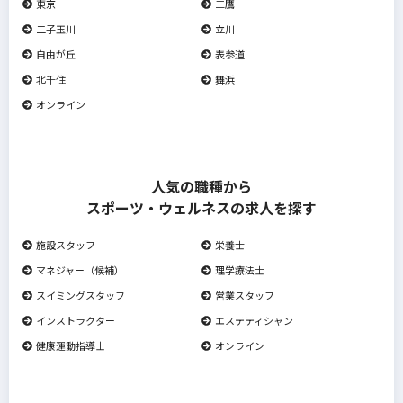
東京
三鷹
二子玉川
立川
自由が丘
表参道
北千住
舞浜
オンライン
人気の職種から
スポーツ・ウェルネスの求人を探す
施設スタッフ
栄養士
マネジャー（候補）
理学療法士
スイミングスタッフ
営業スタッフ
インストラクター
エステティシャン
健康運動指導士
オンライン