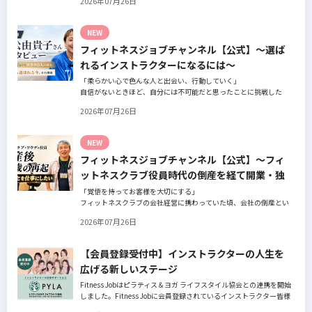
2026年07月26日
の阿部周大さんへインタビュー。
今の仕事や環境を変えたい！とお悩みの方、必見です！
NEW
フィットネスジョブチャンネル【公式】～選ば
れるインストラクターになるには～
「柔らかい心で色んな人と出会い、行動していく」
自信がないときほど、自分には不可能だと思ったことに挑戦した
り、周囲のすすめに素直に耳を傾けていく。
2026年07月26日
そんな風に自分だけでは思いつかないことを行動に移してきた結果
が、今に繋がっているとお話してくださったヨガ講師の若松由貴子
さん。選ばれるインストラクターになるために若松さんが取られた
NEW
行動とは？
フィットネスジョブチャンネル【公式】～フィ
ットネスクラブ役員時代の倒産を経て開業・独
立～
「覚悟を持ってお客様を大切にする」
フィットネスクラブの会社経営に携わっていた頃、会社の倒産とい
う大きな局面を経て、それでも尚、同じ業界内で独立し再起を図っ
2026年07月26日
たパーソナルジム「ファントレイン」代表近藤健祐さんにインタビ
ュー。
フィットネスクラブのキャンペーンや違約金制度はお客様を大切に
【会員登録受付中】インストラクターの人生を
する仕組みだろうか！？資金が底をつく恐怖と闘いながらもお客様
広げる新しいステージ
との絆を築き上げた秘訣とは？
Fitness Jobはピラティス＆ヨガ ライフスタイル協会との連携を開始
しました。Fitness Jobに会員登録されているインストラクター皆様
の人生を広げる新しいステージとして、同協会とともにサポートを