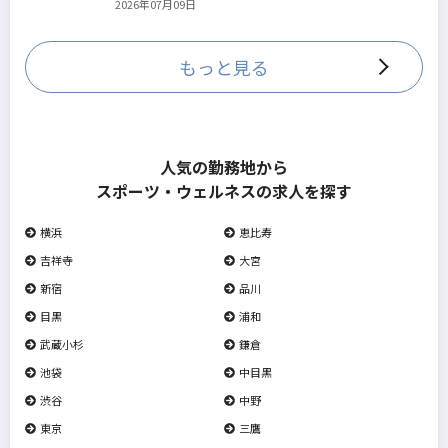
2026年07月09日
していきます。
もっと見る
人気の勤務地から
スポーツ・ウェルネスの求人を探す
横浜
恵比寿
吉祥寺
大宮
新宿
品川
目黒
浦和
武蔵小杉
鎌倉
池袋
中目黒
渋谷
中野
東京
三鷹