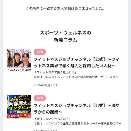
その条件に一致する求人情報はありませんでした。
スポーツ・ウェルネスの
新着コラム
NEW
フィットネスジョブチャンネル【公式】～フィ
ットネス業界で働く魅力と採用したい人材～
「フィットネスで働く魅力とは」
今回は、エニタイムフィットネス北習志野店のオーナー、スタッ
フ、会員の皆様へ、「採用」をテーマにフィットネスクラブの魅力
2026年07月27日
についてインタビュー。オーナー様からはスタッフの採用基準、実
際に採用されたスタッフの皆様からは働き甲斐や動機、お客様から
はそのスタッフの皆様がつくる施設やフィットネスについての魅力
NEW
を語っていただきました。
フィットネスジョブチャンネル【公式】～脱サ
ラからの起業～
「後悔しない生き方とは？」
今回は、大手インフラ企業の正社員からトレーナー業未経験でパー
ソナルジムオーナーへ転身された、パーソナルジム「ギフト」代表