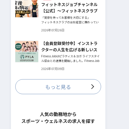
フィットネスジョブチャンネル
とお話してくださったヨガ講師の若松由貴子
さん。選ばれるインストラクターになるため
【公式】～フィットネスクラブ
に若松さんが取られた行動とは？
役員時代の倒産を経て開業・独
「覚悟を持ってお客様を大切にする」
フィットネスクラブの会社経営に携わってい
立～
た頃、会社の倒産という大きな局面を経て、
2026年07月26日
それでも尚、同じ業界内で独立し再起を図っ
たパーソナルジム「ファントレイン」代表近
藤健祐さんにインタビュー。
【会員登録受付中】インストラ
フィットネスクラブのキャンペーンや違約金
クターの人生を広げる新しいス
制度はお客様を大切にする仕組みだろう
か！？資金が底をつく恐怖と闘いながらもお
テージ
Fitness Jobはピラティス＆ヨガ ライフスタイ
客様との絆を築き上げた秘訣とは？
ル協会との連携を開始しました。Fitness Job
に会員登録されているインストラクター皆様
2026年07月09日
の人生を広げる新しいステージとして、同協
会とともにサポートをしていきます。
もっと見る
人気の勤務地から
スポーツ・ウェルネスの求人を探す