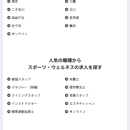
東京
三鷹
二子玉川
立川
自由が丘
表参道
北千住
舞浜
オンライン
人気の職種から
スポーツ・ウェルネスの求人を探す
施設スタッフ
栄養士
マネジャー（候補）
理学療法士
スイミングスタッフ
営業スタッフ
インストラクター
エステティシャン
健康運動指導士
オンライン