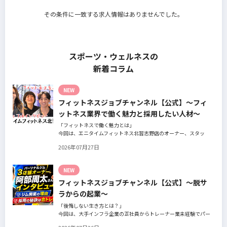
その条件に一致する求人情報はありませんでした。
スポーツ・ウェルネスの
新着コラム
NEW
フィットネスジョブチャンネル【公式】～フィ
ットネス業界で働く魅力と採用したい人材～
「フィットネスで働く魅力とは」
今回は、エニタイムフィットネス北習志野店のオーナー、スタッ
フ、会員の皆様へ、「採用」をテーマにフィットネスクラブの魅力
2026年07月27日
についてインタビュー。オーナー様からはスタッフの採用基準、実
際に採用されたスタッフの皆様からは働き甲斐や動機、お客様から
はそのスタッフの皆様がつくる施設やフィットネスについての魅力
NEW
を語っていただきました。
フィットネスジョブチャンネル【公式】～脱サ
ラからの起業～
「後悔しない生き方とは？」
今回は、大手インフラ企業の正社員からトレーナー業未経験でパー
ソナルジムオーナーへ転身された、パーソナルジム「ギフト」代表