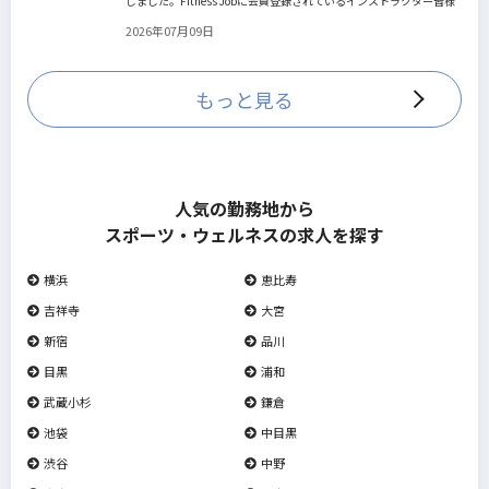
しました。Fitness Jobに会員登録されているインストラクター皆様
の人生を広げる新しいステージとして、同協会とともにサポートを
2026年07月09日
していきます。
もっと見る
人気の勤務地から
スポーツ・ウェルネスの求人を探す
横浜
恵比寿
吉祥寺
大宮
新宿
品川
目黒
浦和
武蔵小杉
鎌倉
池袋
中目黒
渋谷
中野