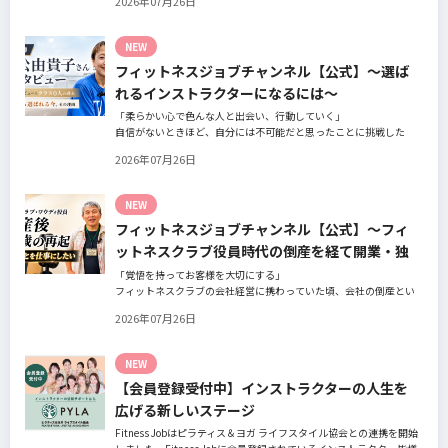
2026年07月26日
の阿部周大さんへインタビュー。
今の仕事や環境を変えたい！とお悩みの方、必見です！
NEW
フィットネスジョブチャンネル【公式】～選ば
れるインストラクターになるには～
「柔らかい心で色んな人と出会い、行動していく」
自信がないときほど、自分には不可能だと思ったことに挑戦した
り、周囲のすすめに素直に耳を傾けていく。
2026年07月26日
そんな風に自分だけでは思いつかないことを行動に移してきた結果
が、今に繋がっているとお話してくださったヨガ講師の若松由貴子
さん。選ばれるインストラクターになるために若松さんが取られた
NEW
行動とは？
フィットネスジョブチャンネル【公式】～フィ
ットネスクラブ役員時代の倒産を経て開業・独
立～
「覚悟を持ってお客様を大切にする」
フィットネスクラブの会社経営に携わっていた頃、会社の倒産とい
う大きな局面を経て、それでも尚、同じ業界内で独立し再起を図っ
2026年07月26日
たパーソナルジム「ファントレイン」代表近藤健祐さんにインタビ
ュー。
フィットネスクラブのキャンペーンや違約金制度はお客様を大切に
NEW
する仕組みだろうか！？資金が底をつく恐怖と闘いながらもお客様
【会員登録受付中】インストラクターの人生を
との絆を築き上げた秘訣とは？
広げる新しいステージ
Fitness Jobはピラティス＆ヨガ ライフスタイル協会との連携を開始