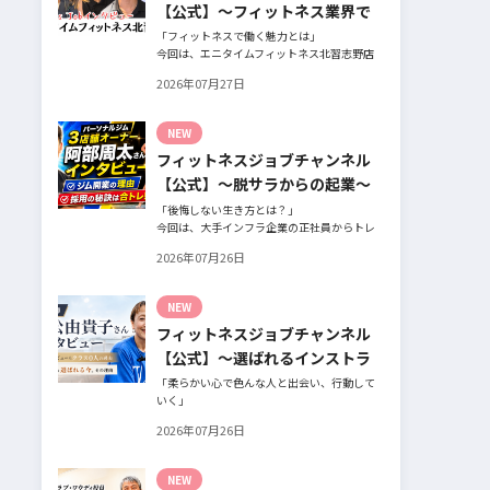
【公式】～フィットネス業界で
働く魅力と採用したい人材～
「フィットネスで働く魅力とは」
今回は、エニタイムフィットネス北習志野店
のオーナー、スタッフ、会員の皆様へ、「採
2026年07月27日
用」をテーマにフィットネスクラブの魅力に
ついてインタビュー。オーナー様からはスタ
ッフの採用基準、実際に採用されたスタッフ
NEW
の皆様からは働き甲斐や動機、お客様からは
フィットネスジョブチャンネル
そのスタッフの皆様がつくる施設やフィット
ネスについての魅力を語っていただきまし
【公式】～脱サラからの起業～
た。
「後悔しない生き方とは？」
今回は、大手インフラ企業の正社員からトレ
ーナー業未経験でパーソナルジムオーナーへ
2026年07月26日
転身された、パーソナルジム「ギフト」代表
の阿部周大さんへインタビュー。
今の仕事や環境を変えたい！とお悩みの方、
NEW
必見です！
フィットネスジョブチャンネル
【公式】～選ばれるインストラ
クターになるには～
「柔らかい心で色んな人と出会い、行動して
いく」
自信がないときほど、自分には不可能だと思
2026年07月26日
ったことに挑戦したり、周囲のすすめに素直
に耳を傾けていく。
そんな風に自分だけでは思いつかないことを
NEW
行動に移してきた結果が、今に繋がっている