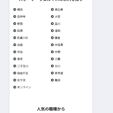
横浜
恵比寿
吉祥寺
大宮
新宿
品川
目黒
浦和
武蔵小杉
鎌倉
池袋
中目黒
渋谷
中野
東京
三鷹
二子玉川
立川
自由が丘
表参道
北千住
舞浜
オンライン
人気の職種から