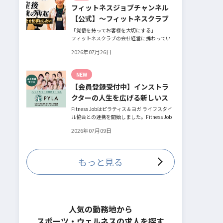
フィットネスジョブチャンネル
とお話してくださったヨガ講師の若松由貴子
さん。選ばれるインストラクターになるため
【公式】～フィットネスクラブ
に若松さんが取られた行動とは？
役員時代の倒産を経て開業・独
「覚悟を持ってお客様を大切にする」
フィットネスクラブの会社経営に携わってい
立～
た頃、会社の倒産という大きな局面を経て、
2026年07月26日
それでも尚、同じ業界内で独立し再起を図っ
たパーソナルジム「ファントレイン」代表近
藤健祐さんにインタビュー。
NEW
フィットネスクラブのキャンペーンや違約金
【会員登録受付中】インストラ
制度はお客様を大切にする仕組みだろう
か！？資金が底をつく恐怖と闘いながらもお
クターの人生を広げる新しいス
客様との絆を築き上げた秘訣とは？
テージ
Fitness Jobはピラティス＆ヨガ ライフスタイ
ル協会との連携を開始しました。Fitness Job
に会員登録されているインストラクター皆様
2026年07月09日
の人生を広げる新しいステージとして、同協
会とともにサポートをしていきます。
もっと見る
人気の勤務地から
スポーツ・ウェルネスの求人を探す