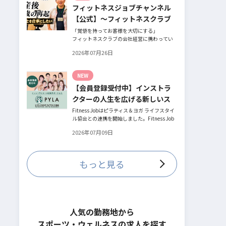
フィットネスジョブチャンネル
とお話してくださったヨガ講師の若松由貴子
さん。選ばれるインストラクターになるため
【公式】～フィットネスクラブ
に若松さんが取られた行動とは？
役員時代の倒産を経て開業・独
「覚悟を持ってお客様を大切にする」
フィットネスクラブの会社経営に携わってい
立～
た頃、会社の倒産という大きな局面を経て、
2026年07月26日
それでも尚、同じ業界内で独立し再起を図っ
たパーソナルジム「ファントレイン」代表近
藤健祐さんにインタビュー。
NEW
フィットネスクラブのキャンペーンや違約金
【会員登録受付中】インストラ
制度はお客様を大切にする仕組みだろう
か！？資金が底をつく恐怖と闘いながらもお
クターの人生を広げる新しいス
客様との絆を築き上げた秘訣とは？
テージ
Fitness Jobはピラティス＆ヨガ ライフスタイ
ル協会との連携を開始しました。Fitness Job
に会員登録されているインストラクター皆様
2026年07月09日
の人生を広げる新しいステージとして、同協
会とともにサポートをしていきます。
もっと見る
人気の勤務地から
スポーツ・ウェルネスの求人を探す