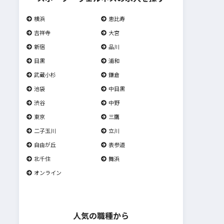
横浜
恵比寿
吉祥寺
大宮
新宿
品川
目黒
浦和
武蔵小杉
鎌倉
池袋
中目黒
渋谷
中野
東京
三鷹
二子玉川
立川
自由が丘
表参道
北千住
舞浜
オンライン
人気の職種から