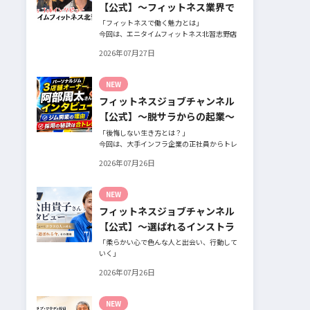
【公式】～フィットネス業界で
働く魅力と採用したい人材～
「フィットネスで働く魅力とは」
今回は、エニタイムフィットネス北習志野店
のオーナー、スタッフ、会員の皆様へ、「採
2026年07月27日
用」をテーマにフィットネスクラブの魅力に
ついてインタビュー。オーナー様からはスタ
ッフの採用基準、実際に採用されたスタッフ
NEW
の皆様からは働き甲斐や動機、お客様からは
フィットネスジョブチャンネル
そのスタッフの皆様がつくる施設やフィット
ネスについての魅力を語っていただきまし
【公式】～脱サラからの起業～
た。
「後悔しない生き方とは？」
今回は、大手インフラ企業の正社員からトレ
ーナー業未経験でパーソナルジムオーナーへ
2026年07月26日
転身された、パーソナルジム「ギフト」代表
の阿部周大さんへインタビュー。
今の仕事や環境を変えたい！とお悩みの方、
NEW
必見です！
フィットネスジョブチャンネル
【公式】～選ばれるインストラ
クターになるには～
「柔らかい心で色んな人と出会い、行動して
いく」
自信がないときほど、自分には不可能だと思
2026年07月26日
ったことに挑戦したり、周囲のすすめに素直
に耳を傾けていく。
そんな風に自分だけでは思いつかないことを
NEW
行動に移してきた結果が、今に繋がっている