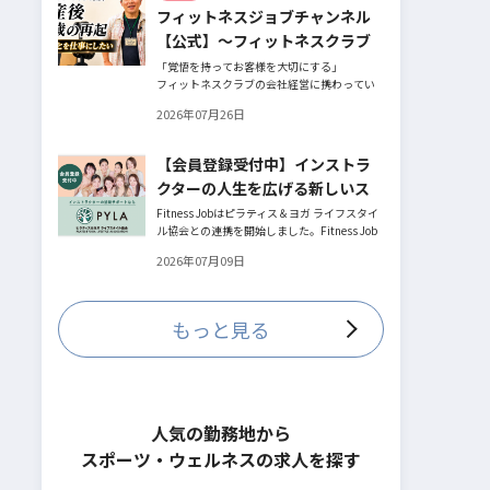
フィットネスジョブチャンネル
とお話してくださったヨガ講師の若松由貴子
さん。選ばれるインストラクターになるため
【公式】～フィットネスクラブ
に若松さんが取られた行動とは？
役員時代の倒産を経て開業・独
「覚悟を持ってお客様を大切にする」
フィットネスクラブの会社経営に携わってい
立～
た頃、会社の倒産という大きな局面を経て、
2026年07月26日
それでも尚、同じ業界内で独立し再起を図っ
たパーソナルジム「ファントレイン」代表近
藤健祐さんにインタビュー。
【会員登録受付中】インストラ
フィットネスクラブのキャンペーンや違約金
クターの人生を広げる新しいス
制度はお客様を大切にする仕組みだろう
か！？資金が底をつく恐怖と闘いながらもお
テージ
Fitness Jobはピラティス＆ヨガ ライフスタイ
客様との絆を築き上げた秘訣とは？
ル協会との連携を開始しました。Fitness Job
に会員登録されているインストラクター皆様
2026年07月09日
の人生を広げる新しいステージとして、同協
会とともにサポートをしていきます。
もっと見る
人気の勤務地から
スポーツ・ウェルネスの求人を探す