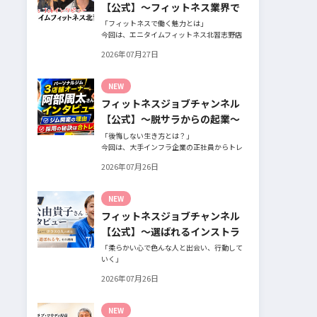
【公式】～フィットネス業界で
働く魅力と採用したい人材～
「フィットネスで働く魅力とは」
今回は、エニタイムフィットネス北習志野店
のオーナー、スタッフ、会員の皆様へ、「採
2026年07月27日
用」をテーマにフィットネスクラブの魅力に
ついてインタビュー。オーナー様からはスタ
ッフの採用基準、実際に採用されたスタッフ
NEW
の皆様からは働き甲斐や動機、お客様からは
フィットネスジョブチャンネル
そのスタッフの皆様がつくる施設やフィット
ネスについての魅力を語っていただきまし
【公式】～脱サラからの起業～
た。
「後悔しない生き方とは？」
今回は、大手インフラ企業の正社員からトレ
ーナー業未経験でパーソナルジムオーナーへ
2026年07月26日
転身された、パーソナルジム「ギフト」代表
の阿部周大さんへインタビュー。
今の仕事や環境を変えたい！とお悩みの方、
NEW
必見です！
フィットネスジョブチャンネル
【公式】～選ばれるインストラ
クターになるには～
「柔らかい心で色んな人と出会い、行動して
いく」
自信がないときほど、自分には不可能だと思
2026年07月26日
ったことに挑戦したり、周囲のすすめに素直
に耳を傾けていく。
そんな風に自分だけでは思いつかないことを
NEW
行動に移してきた結果が、今に繋がっている