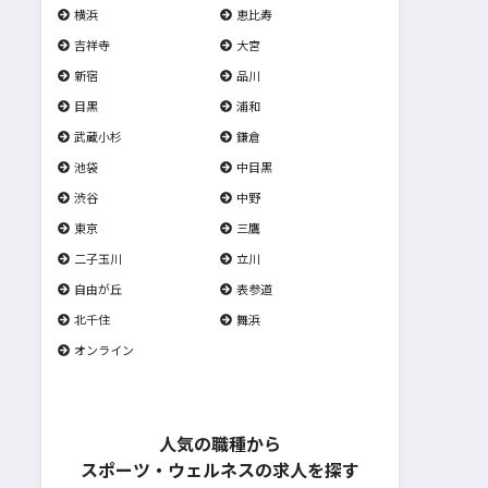
横浜
恵比寿
吉祥寺
大宮
新宿
品川
目黒
浦和
武蔵小杉
鎌倉
池袋
中目黒
渋谷
中野
東京
三鷹
二子玉川
立川
自由が丘
表参道
北千住
舞浜
オンライン
人気の職種から
スポーツ・ウェルネスの求人を探す