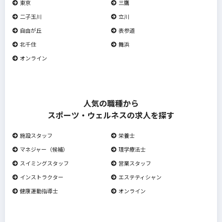
東京
三鷹
二子玉川
立川
自由が丘
表参道
北千住
舞浜
オンライン
人気の職種から
スポーツ・ウェルネスの求人を探す
施設スタッフ
栄養士
マネジャー（候補）
理学療法士
スイミングスタッフ
営業スタッフ
インストラクター
エステティシャン
健康運動指導士
オンライン