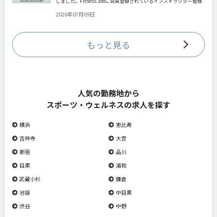
しました。Fitness Jobに会員登録されているインストラクター皆様
の人生を広げる新しいステージとして、同協会とともにサポートを
2026年07月09日
していきます。
もっと見る
人気の勤務地から
スポーツ・ウェルネスの求人を探す
横浜
恵比寿
吉祥寺
大宮
新宿
品川
目黒
浦和
武蔵小杉
鎌倉
池袋
中目黒
渋谷
中野