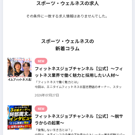
スポーツ・ウェルネスの求人
その条件に一致する求人情報はありませんでした。
スポーツ・ウェルネスの
新着コラム
NEW
フィットネスジョブチャンネル【公式】～フィ
ットネス業界で働く魅力と採用したい人材～
「フィットネスで働く魅力とは」
今回は、エニタイムフィットネス北習志野店のオーナー、スタッ
フ、会員の皆様へ、「採用」をテーマにフィットネスクラブの魅力
2026年07月27日
についてインタビュー。オーナー様からはスタッフの採用基準、実
際に採用されたスタッフの皆様からは働き甲斐や動機、お客様から
はそのスタッフの皆様がつくる施設やフィットネスについての魅力
NEW
を語っていただきました。
フィットネスジョブチャンネル【公式】～脱サ
ラからの起業～
「後悔しない生き方とは？」
今回は、大手インフラ企業の正社員からトレーナー業未経験でパー