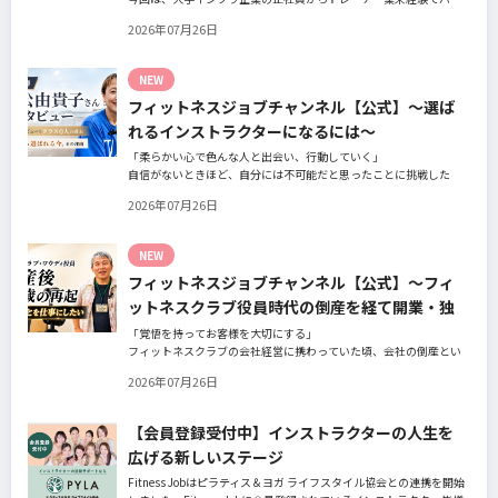
ソナルジムオーナーへ転身された、パーソナルジム「ギフト」代表
2026年07月26日
の阿部周大さんへインタビュー。
今の仕事や環境を変えたい！とお悩みの方、必見です！
NEW
フィットネスジョブチャンネル【公式】～選ば
れるインストラクターになるには～
「柔らかい心で色んな人と出会い、行動していく」
自信がないときほど、自分には不可能だと思ったことに挑戦した
り、周囲のすすめに素直に耳を傾けていく。
2026年07月26日
そんな風に自分だけでは思いつかないことを行動に移してきた結果
が、今に繋がっているとお話してくださったヨガ講師の若松由貴子
さん。選ばれるインストラクターになるために若松さんが取られた
NEW
行動とは？
フィットネスジョブチャンネル【公式】～フィ
ットネスクラブ役員時代の倒産を経て開業・独
立～
「覚悟を持ってお客様を大切にする」
フィットネスクラブの会社経営に携わっていた頃、会社の倒産とい
う大きな局面を経て、それでも尚、同じ業界内で独立し再起を図っ
2026年07月26日
たパーソナルジム「ファントレイン」代表近藤健祐さんにインタビ
ュー。
フィットネスクラブのキャンペーンや違約金制度はお客様を大切に
【会員登録受付中】インストラクターの人生を
する仕組みだろうか！？資金が底をつく恐怖と闘いながらもお客様
広げる新しいステージ
との絆を築き上げた秘訣とは？
Fitness Jobはピラティス＆ヨガ ライフスタイル協会との連携を開始