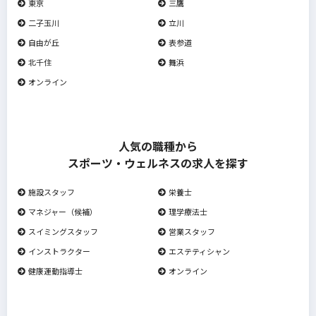
東京
三鷹
二子玉川
立川
自由が丘
表参道
北千住
舞浜
オンライン
人気の職種から
スポーツ・ウェルネスの求人を探す
施設スタッフ
栄養士
マネジャー（候補）
理学療法士
スイミングスタッフ
営業スタッフ
インストラクター
エステティシャン
健康運動指導士
オンライン