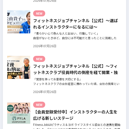
2026年07月26日
の阿部周大さんへインタビュー。
今の仕事や環境を変えたい！とお悩みの方、必見です！
NEW
フィットネスジョブチャンネル【公式】～選ば
れるインストラクターになるには～
「柔らかい心で色んな人と出会い、行動していく」
自信がないときほど、自分には不可能だと思ったことに挑戦した
り、周囲のすすめに素直に耳を傾けていく。
2026年07月26日
そんな風に自分だけでは思いつかないことを行動に移してきた結果
が、今に繋がっているとお話してくださったヨガ講師の若松由貴子
さん。選ばれるインストラクターになるために若松さんが取られた
NEW
行動とは？
フィットネスジョブチャンネル【公式】～フィ
ットネスクラブ役員時代の倒産を経て開業・独
立～
「覚悟を持ってお客様を大切にする」
フィットネスクラブの会社経営に携わっていた頃、会社の倒産とい
う大きな局面を経て、それでも尚、同じ業界内で独立し再起を図っ
2026年07月26日
たパーソナルジム「ファントレイン」代表近藤健祐さんにインタビ
ュー。
フィットネスクラブのキャンペーンや違約金制度はお客様を大切に
NEW
する仕組みだろうか！？資金が底をつく恐怖と闘いながらもお客様
【会員登録受付中】インストラクターの人生を
との絆を築き上げた秘訣とは？
広げる新しいステージ
Fitness Jobはピラティス＆ヨガ ライフスタイル協会との連携を開始