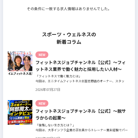
その条件に一致する求人情報はありませんでした。
スポーツ・ウェルネスの
新着コラム
NEW
フィットネスジョブチャンネル【公式】～フィ
ットネス業界で働く魅力と採用したい人材～
「フィットネスで働く魅力とは」
今回は、エニタイムフィットネス北習志野店のオーナー、スタッ
フ、会員の皆様へ、「採用」をテーマにフィットネスクラブの魅力
2026年07月27日
についてインタビュー。オーナー様からはスタッフの採用基準、実
際に採用されたスタッフの皆様からは働き甲斐や動機、お客様から
はそのスタッフの皆様がつくる施設やフィットネスについての魅力
NEW
を語っていただきました。
フィットネスジョブチャンネル【公式】～脱サ
ラからの起業～
「後悔しない生き方とは？」
今回は、大手インフラ企業の正社員からトレーナー業未経験でパー
ソナルジムオーナーへ転身された、パーソナルジム「ギフト」代表