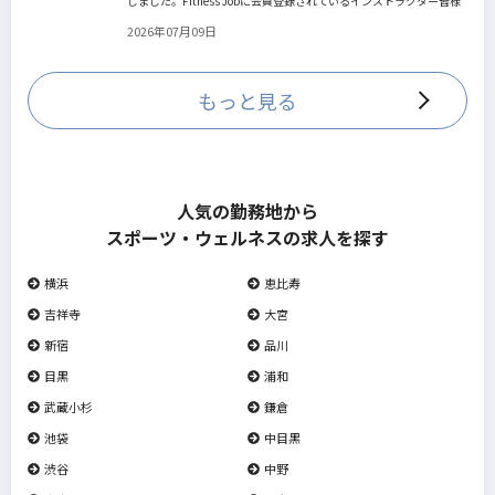
しました。Fitness Jobに会員登録されているインストラクター皆様
の人生を広げる新しいステージとして、同協会とともにサポートを
2026年07月09日
していきます。
もっと見る
人気の勤務地から
スポーツ・ウェルネスの求人を探す
横浜
恵比寿
吉祥寺
大宮
新宿
品川
目黒
浦和
武蔵小杉
鎌倉
池袋
中目黒
渋谷
中野