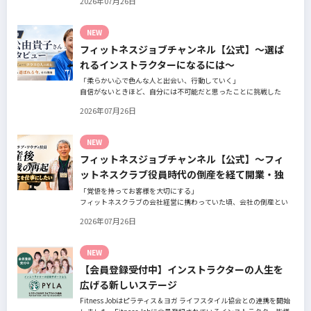
2026年07月26日
の阿部周大さんへインタビュー。
今の仕事や環境を変えたい！とお悩みの方、必見です！
NEW
フィットネスジョブチャンネル【公式】～選ば
れるインストラクターになるには～
「柔らかい心で色んな人と出会い、行動していく」
自信がないときほど、自分には不可能だと思ったことに挑戦した
り、周囲のすすめに素直に耳を傾けていく。
2026年07月26日
そんな風に自分だけでは思いつかないことを行動に移してきた結果
が、今に繋がっているとお話してくださったヨガ講師の若松由貴子
さん。選ばれるインストラクターになるために若松さんが取られた
NEW
行動とは？
フィットネスジョブチャンネル【公式】～フィ
ットネスクラブ役員時代の倒産を経て開業・独
立～
「覚悟を持ってお客様を大切にする」
フィットネスクラブの会社経営に携わっていた頃、会社の倒産とい
う大きな局面を経て、それでも尚、同じ業界内で独立し再起を図っ
2026年07月26日
たパーソナルジム「ファントレイン」代表近藤健祐さんにインタビ
ュー。
フィットネスクラブのキャンペーンや違約金制度はお客様を大切に
NEW
する仕組みだろうか！？資金が底をつく恐怖と闘いながらもお客様
【会員登録受付中】インストラクターの人生を
との絆を築き上げた秘訣とは？
広げる新しいステージ
Fitness Jobはピラティス＆ヨガ ライフスタイル協会との連携を開始