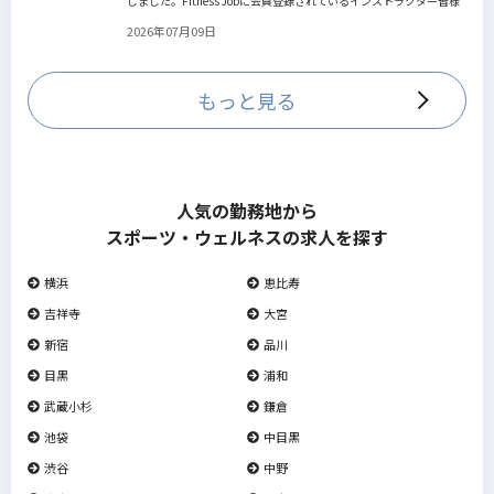
しました。Fitness Jobに会員登録されているインストラクター皆様
の人生を広げる新しいステージとして、同協会とともにサポートを
2026年07月09日
していきます。
もっと見る
人気の勤務地から
スポーツ・ウェルネスの求人を探す
横浜
恵比寿
吉祥寺
大宮
新宿
品川
目黒
浦和
武蔵小杉
鎌倉
池袋
中目黒
渋谷
中野