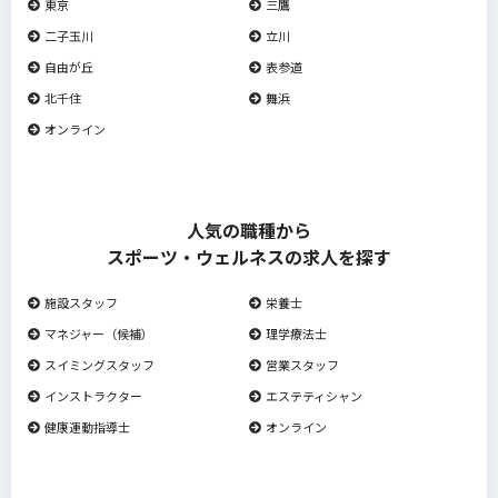
東京
三鷹
二子玉川
立川
自由が丘
表参道
北千住
舞浜
オンライン
人気の職種から
スポーツ・ウェルネスの求人を探す
施設スタッフ
栄養士
マネジャー（候補）
理学療法士
スイミングスタッフ
営業スタッフ
インストラクター
エステティシャン
健康運動指導士
オンライン