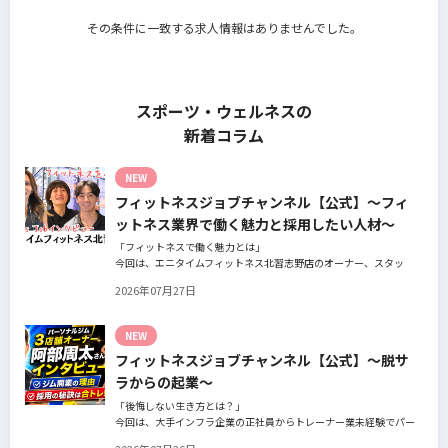
その条件に一致する求人情報はありませんでした。
スポーツ・ウェルネスの
新着コラム
NEW
フィットネスジョブチャンネル【公式】～フィ
ットネス業界で働く魅力と採用したい人材～
「フィットネスで働く魅力とは」
今回は、エニタイムフィットネス北習志野店のオーナー、スタッ
フ、会員の皆様へ、「採用」をテーマにフィットネスクラブの魅力
2026年07月27日
についてインタビュー。オーナー様からはスタッフの採用基準、実
際に採用されたスタッフの皆様からは働き甲斐や動機、お客様から
はそのスタッフの皆様がつくる施設やフィットネスについての魅力
NEW
を語っていただきました。
フィットネスジョブチャンネル【公式】～脱サ
ラからの起業～
「後悔しない生き方とは？」
今回は、大手インフラ企業の正社員からトレーナー業未経験でパー
ソナルジムオーナーへ転身された、パーソナルジム「ギフト」代表