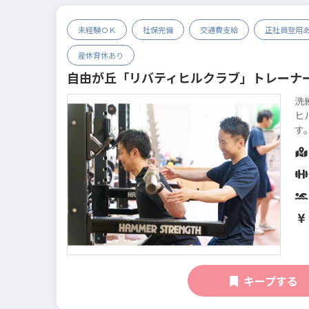
未経験ＯＫ
社保完備
交通費支給
正社員登用
産休育休あり
自由が丘「リバティヒルクラブ」トレーナ
洗
ヒ
す
応募ください！
フ
キープする