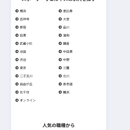
横浜
恵比寿
吉祥寺
大宮
新宿
品川
目黒
浦和
武蔵小杉
鎌倉
池袋
中目黒
渋谷
中野
東京
三鷹
二子玉川
立川
自由が丘
表参道
北千住
舞浜
オンライン
人気の職種から