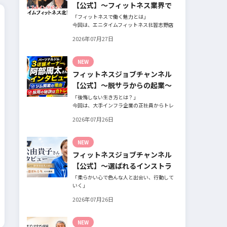
【公式】～フィットネス業界で
働く魅力と採用したい人材～
「フィットネスで働く魅力とは」
今回は、エニタイムフィットネス北習志野店
のオーナー、スタッフ、会員の皆様へ、「採
2026年07月27日
用」をテーマにフィットネスクラブの魅力に
ついてインタビュー。オーナー様からはスタ
ッフの採用基準、実際に採用されたスタッフ
NEW
の皆様からは働き甲斐や動機、お客様からは
フィットネスジョブチャンネル
そのスタッフの皆様がつくる施設やフィット
ネスについての魅力を語っていただきまし
【公式】～脱サラからの起業～
た。
「後悔しない生き方とは？」
今回は、大手インフラ企業の正社員からトレ
ーナー業未経験でパーソナルジムオーナーへ
2026年07月26日
転身された、パーソナルジム「ギフト」代表
の阿部周大さんへインタビュー。
今の仕事や環境を変えたい！とお悩みの方、
NEW
必見です！
フィットネスジョブチャンネル
【公式】～選ばれるインストラ
クターになるには～
「柔らかい心で色んな人と出会い、行動して
いく」
自信がないときほど、自分には不可能だと思
2026年07月26日
ったことに挑戦したり、周囲のすすめに素直
に耳を傾けていく。
そんな風に自分だけでは思いつかないことを
NEW
行動に移してきた結果が、今に繋がっている