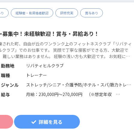
あり
経験者・有資格者歓迎
研修充実
賞与あり
ー募集中！未経験歓迎！賞与・昇給あり！
練された町、自由が丘のワンランク上のフィットネスクラブ「リバティ
ルクラブ」でのお仕事です。 笑顔で丁寧な接客ができる方、大歓迎で
。 難しい業務はありません。 経験の浅い方も大歓迎です。 お気軽にご
 ※同時募集中※ ザ・キャピトルホテル東急（ジムスタッ
勤務地
リバティヒルクラブ
・正社員） 西武フィット...
続きを読む
職種
トレーナー
ジャンル
ストレッチ/シニア・介護予防/ホテル・スパ/筋力トレー
ニング/機能改善系/マネジメント･店舗運営/フィットネ
給与
月給：230,000円～270,000円 （※想定年収
ス全般/スイミング/パーソナルジム/総合型フィットネス
2,800,000円～3,360,000円）
クラブ
※研修期間は1ヶ月～最大3ヶ月で条件に変更はありませ
ん。
詳細を見る