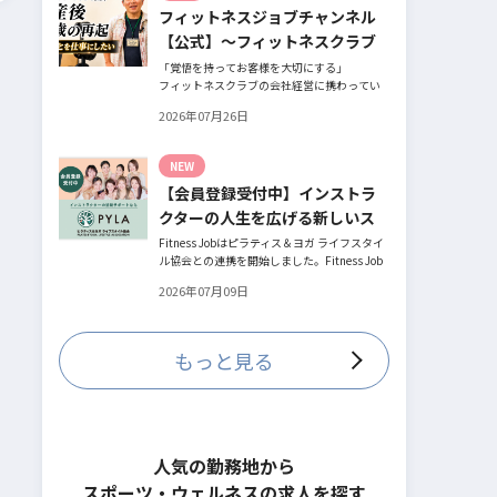
フィットネスジョブチャンネル
とお話してくださったヨガ講師の若松由貴子
さん。選ばれるインストラクターになるため
【公式】～フィットネスクラブ
に若松さんが取られた行動とは？
役員時代の倒産を経て開業・独
「覚悟を持ってお客様を大切にする」
フィットネスクラブの会社経営に携わってい
立～
た頃、会社の倒産という大きな局面を経て、
2026年07月26日
それでも尚、同じ業界内で独立し再起を図っ
たパーソナルジム「ファントレイン」代表近
藤健祐さんにインタビュー。
NEW
フィットネスクラブのキャンペーンや違約金
【会員登録受付中】インストラ
制度はお客様を大切にする仕組みだろう
か！？資金が底をつく恐怖と闘いながらもお
クターの人生を広げる新しいス
客様との絆を築き上げた秘訣とは？
テージ
Fitness Jobはピラティス＆ヨガ ライフスタイ
ル協会との連携を開始しました。Fitness Job
に会員登録されているインストラクター皆様
2026年07月09日
の人生を広げる新しいステージとして、同協
会とともにサポートをしていきます。
もっと見る
人気の勤務地から
スポーツ・ウェルネスの求人を探す