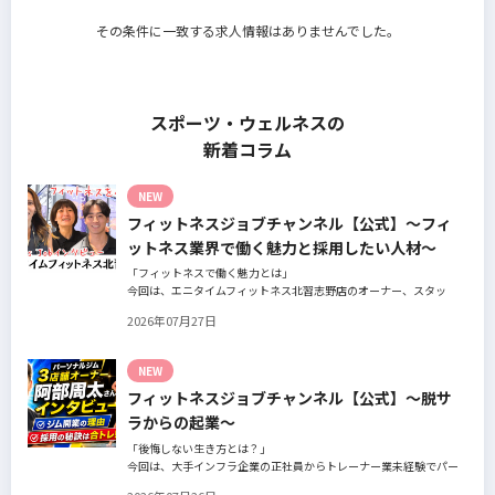
その条件に一致する求人情報はありませんでした。
スポーツ・ウェルネスの
新着コラム
NEW
フィットネスジョブチャンネル【公式】～フィ
ットネス業界で働く魅力と採用したい人材～
「フィットネスで働く魅力とは」
今回は、エニタイムフィットネス北習志野店のオーナー、スタッ
フ、会員の皆様へ、「採用」をテーマにフィットネスクラブの魅力
2026年07月27日
についてインタビュー。オーナー様からはスタッフの採用基準、実
際に採用されたスタッフの皆様からは働き甲斐や動機、お客様から
はそのスタッフの皆様がつくる施設やフィットネスについての魅力
NEW
を語っていただきました。
フィットネスジョブチャンネル【公式】～脱サ
ラからの起業～
「後悔しない生き方とは？」
今回は、大手インフラ企業の正社員からトレーナー業未経験でパー
ソナルジムオーナーへ転身された、パーソナルジム「ギフト」代表