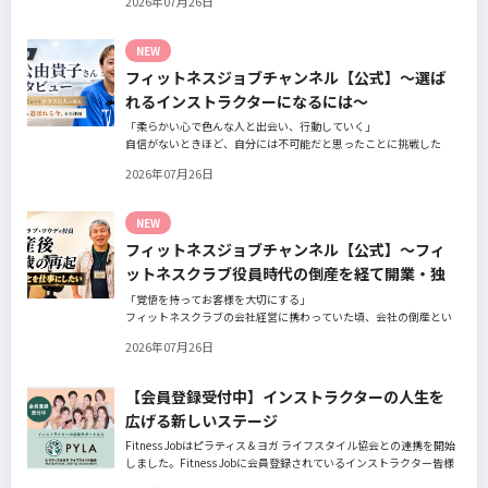
2026年07月26日
の阿部周大さんへインタビュー。
今の仕事や環境を変えたい！とお悩みの方、必見です！
NEW
フィットネスジョブチャンネル【公式】～選ば
れるインストラクターになるには～
「柔らかい心で色んな人と出会い、行動していく」
自信がないときほど、自分には不可能だと思ったことに挑戦した
り、周囲のすすめに素直に耳を傾けていく。
2026年07月26日
そんな風に自分だけでは思いつかないことを行動に移してきた結果
が、今に繋がっているとお話してくださったヨガ講師の若松由貴子
さん。選ばれるインストラクターになるために若松さんが取られた
NEW
行動とは？
フィットネスジョブチャンネル【公式】～フィ
ットネスクラブ役員時代の倒産を経て開業・独
立～
「覚悟を持ってお客様を大切にする」
フィットネスクラブの会社経営に携わっていた頃、会社の倒産とい
う大きな局面を経て、それでも尚、同じ業界内で独立し再起を図っ
2026年07月26日
たパーソナルジム「ファントレイン」代表近藤健祐さんにインタビ
ュー。
フィットネスクラブのキャンペーンや違約金制度はお客様を大切に
【会員登録受付中】インストラクターの人生を
する仕組みだろうか！？資金が底をつく恐怖と闘いながらもお客様
広げる新しいステージ
との絆を築き上げた秘訣とは？
Fitness Jobはピラティス＆ヨガ ライフスタイル協会との連携を開始
しました。Fitness Jobに会員登録されているインストラクター皆様
の人生を広げる新しいステージとして、同協会とともにサポートを