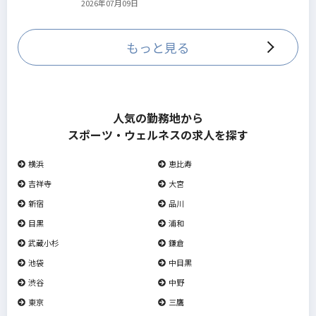
2026年07月09日
していきます。
もっと見る
人気の勤務地から
スポーツ・ウェルネスの求人を探す
横浜
恵比寿
吉祥寺
大宮
新宿
品川
目黒
浦和
武蔵小杉
鎌倉
池袋
中目黒
渋谷
中野
東京
三鷹