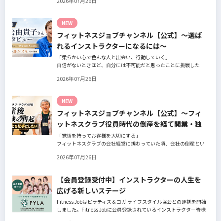
2026年07月26日
の阿部周大さんへインタビュー。
今の仕事や環境を変えたい！とお悩みの方、必見です！
NEW
フィットネスジョブチャンネル【公式】～選ば
れるインストラクターになるには～
「柔らかい心で色んな人と出会い、行動していく」
自信がないときほど、自分には不可能だと思ったことに挑戦した
り、周囲のすすめに素直に耳を傾けていく。
2026年07月26日
そんな風に自分だけでは思いつかないことを行動に移してきた結果
が、今に繋がっているとお話してくださったヨガ講師の若松由貴子
さん。選ばれるインストラクターになるために若松さんが取られた
NEW
行動とは？
フィットネスジョブチャンネル【公式】～フィ
ットネスクラブ役員時代の倒産を経て開業・独
立～
「覚悟を持ってお客様を大切にする」
フィットネスクラブの会社経営に携わっていた頃、会社の倒産とい
う大きな局面を経て、それでも尚、同じ業界内で独立し再起を図っ
2026年07月26日
たパーソナルジム「ファントレイン」代表近藤健祐さんにインタビ
ュー。
フィットネスクラブのキャンペーンや違約金制度はお客様を大切に
【会員登録受付中】インストラクターの人生を
する仕組みだろうか！？資金が底をつく恐怖と闘いながらもお客様
広げる新しいステージ
との絆を築き上げた秘訣とは？
Fitness Jobはピラティス＆ヨガ ライフスタイル協会との連携を開始
しました。Fitness Jobに会員登録されているインストラクター皆様
の人生を広げる新しいステージとして、同協会とともにサポートを