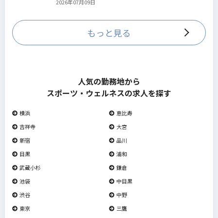
2026年07月09日
していきます。
もっと見る
人気の勤務地から
スポーツ・ウェルネスの求人を探す
横浜
恵比寿
吉祥寺
大宮
新宿
品川
目黒
浦和
武蔵小杉
鎌倉
池袋
中目黒
渋谷
中野
東京
三鷹