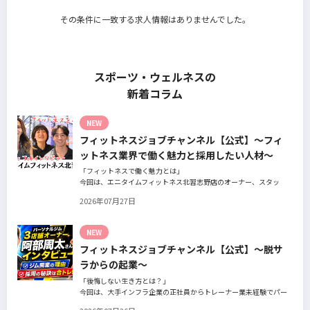
その条件に一致する求人情報はありませんでした。
スポーツ・ウェルネスの
新着コラム
NEW
フィットネスジョブチャンネル【公式】～フィ
ットネス業界で働く魅力と採用したい人材～
「フィットネスで働く魅力とは」
今回は、エニタイムフィットネス北習志野店のオーナー、スタッ
フ、会員の皆様へ、「採用」をテーマにフィットネスクラブの魅力
2026年07月27日
についてインタビュー。オーナー様からはスタッフの採用基準、実
際に採用されたスタッフの皆様からは働き甲斐や動機、お客様から
はそのスタッフの皆様がつくる施設やフィットネスについての魅力
NEW
を語っていただきました。
フィットネスジョブチャンネル【公式】～脱サ
ラからの起業～
「後悔しない生き方とは？」
今回は、大手インフラ企業の正社員からトレーナー業未経験でパー
ソナルジムオーナーへ転身された、パーソナルジム「ギフト」代表