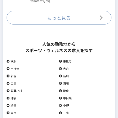
2026年07月09日
していきます。
もっと見る
人気の勤務地から
スポーツ・ウェルネスの求人を探す
横浜
恵比寿
吉祥寺
大宮
新宿
品川
目黒
浦和
武蔵小杉
鎌倉
池袋
中目黒
渋谷
中野
東京
三鷹