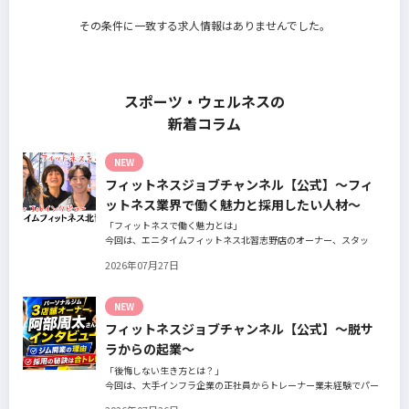
その条件に一致する求人情報はありませんでした。
スポーツ・ウェルネスの
新着コラム
NEW
フィットネスジョブチャンネル【公式】～フィ
ットネス業界で働く魅力と採用したい人材～
「フィットネスで働く魅力とは」
今回は、エニタイムフィットネス北習志野店のオーナー、スタッ
フ、会員の皆様へ、「採用」をテーマにフィットネスクラブの魅力
2026年07月27日
についてインタビュー。オーナー様からはスタッフの採用基準、実
際に採用されたスタッフの皆様からは働き甲斐や動機、お客様から
はそのスタッフの皆様がつくる施設やフィットネスについての魅力
NEW
を語っていただきました。
フィットネスジョブチャンネル【公式】～脱サ
ラからの起業～
「後悔しない生き方とは？」
今回は、大手インフラ企業の正社員からトレーナー業未経験でパー
ソナルジムオーナーへ転身された、パーソナルジム「ギフト」代表