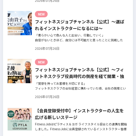
2026年07月26日
の阿部周大さんへインタビュー。
今の仕事や環境を変えたい！とお悩みの方、必見です！
NEW
フィットネスジョブチャンネル【公式】～選ば
れるインストラクターになるには～
「柔らかい心で色んな人と出会い、行動していく」
自信がないときほど、自分には不可能だと思ったことに挑戦した
り、周囲のすすめに素直に耳を傾けていく。
2026年07月26日
そんな風に自分だけでは思いつかないことを行動に移してきた結果
が、今に繋がっているとお話してくださったヨガ講師の若松由貴子
さん。選ばれるインストラクターになるために若松さんが取られた
NEW
行動とは？
フィットネスジョブチャンネル【公式】～フィ
ットネスクラブ役員時代の倒産を経て開業・独
立～
「覚悟を持ってお客様を大切にする」
フィットネスクラブの会社経営に携わっていた頃、会社の倒産とい
う大きな局面を経て、それでも尚、同じ業界内で独立し再起を図っ
2026年07月26日
たパーソナルジム「ファントレイン」代表近藤健祐さんにインタビ
ュー。
フィットネスクラブのキャンペーンや違約金制度はお客様を大切に
【会員登録受付中】インストラクターの人生を
する仕組みだろうか！？資金が底をつく恐怖と闘いながらもお客様
広げる新しいステージ
との絆を築き上げた秘訣とは？
Fitness Jobはピラティス＆ヨガ ライフスタイル協会との連携を開始
しました。Fitness Jobに会員登録されているインストラクター皆様
の人生を広げる新しいステージとして、同協会とともにサポートを