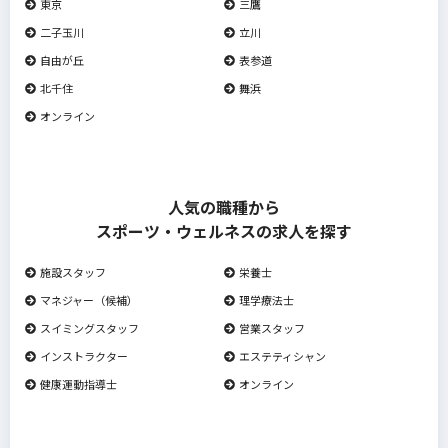
東京
三鷹
二子玉川
立川
自由が丘
表参道
北千住
舞浜
オンライン
人気の職種から
スポーツ・ウェルネスの求人を探す
施設スタッフ
栄養士
マネジャー（候補）
理学療法士
スイミングスタッフ
営業スタッフ
インストラクター
エステティシャン
健康運動指導士
オンライン