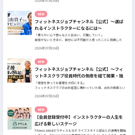
2026年07月26日
の阿部周大さんへインタビュー。
今の仕事や環境を変えたい！とお悩みの方、必見です！
NEW
フィットネスジョブチャンネル【公式】～選ば
れるインストラクターになるには～
「柔らかい心で色んな人と出会い、行動していく」
自信がないときほど、自分には不可能だと思ったことに挑戦した
り、周囲のすすめに素直に耳を傾けていく。
2026年07月26日
そんな風に自分だけでは思いつかないことを行動に移してきた結果
が、今に繋がっているとお話してくださったヨガ講師の若松由貴子
さん。選ばれるインストラクターになるために若松さんが取られた
NEW
行動とは？
フィットネスジョブチャンネル【公式】～フィ
ットネスクラブ役員時代の倒産を経て開業・独
立～
「覚悟を持ってお客様を大切にする」
フィットネスクラブの会社経営に携わっていた頃、会社の倒産とい
う大きな局面を経て、それでも尚、同じ業界内で独立し再起を図っ
2026年07月26日
たパーソナルジム「ファントレイン」代表近藤健祐さんにインタビ
ュー。
フィットネスクラブのキャンペーンや違約金制度はお客様を大切に
NEW
する仕組みだろうか！？資金が底をつく恐怖と闘いながらもお客様
【会員登録受付中】インストラクターの人生を
との絆を築き上げた秘訣とは？
広げる新しいステージ
Fitness Jobはピラティス＆ヨガ ライフスタイル協会との連携を開始