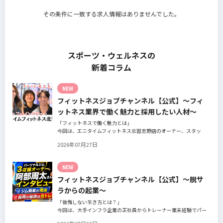
その条件に一致する求人情報はありませんでした。
スポーツ・ウェルネスの
新着コラム
NEW
フィットネスジョブチャンネル【公式】～フィ
ットネス業界で働く魅力と採用したい人材～
「フィットネスで働く魅力とは」
今回は、エニタイムフィットネス北習志野店のオーナー、スタッ
フ、会員の皆様へ、「採用」をテーマにフィットネスクラブの魅力
2026年07月27日
についてインタビュー。オーナー様からはスタッフの採用基準、実
際に採用されたスタッフの皆様からは働き甲斐や動機、お客様から
はそのスタッフの皆様がつくる施設やフィットネスについての魅力
NEW
を語っていただきました。
フィットネスジョブチャンネル【公式】～脱サ
ラからの起業～
「後悔しない生き方とは？」
今回は、大手インフラ企業の正社員からトレーナー業未経験でパー
ソナルジムオーナーへ転身された、パーソナルジム「ギフト」代表