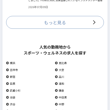
しました。Fitness Jobに会員登録されているインストラクター皆様
の人生を広げる新しいステージとして、同協会とともにサポートを
2026年07月09日
していきます。
もっと見る
人気の勤務地から
スポーツ・ウェルネスの求人を探す
横浜
恵比寿
吉祥寺
大宮
新宿
品川
目黒
浦和
武蔵小杉
鎌倉
池袋
中目黒
渋谷
中野