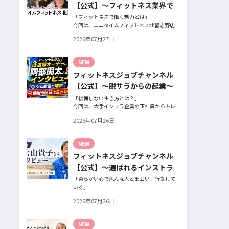
【公式】～フィットネス業界で
働く魅力と採用したい人材～
「フィットネスで働く魅力とは」
今回は、エニタイムフィットネス北習志野店
のオーナー、スタッフ、会員の皆様へ、「採
2026年07月27日
用」をテーマにフィットネスクラブの魅力に
ついてインタビュー。オーナー様からはスタ
ッフの採用基準、実際に採用されたスタッフ
NEW
の皆様からは働き甲斐や動機、お客様からは
フィットネスジョブチャンネル
そのスタッフの皆様がつくる施設やフィット
ネスについての魅力を語っていただきまし
【公式】～脱サラからの起業～
た。
「後悔しない生き方とは？」
今回は、大手インフラ企業の正社員からトレ
ーナー業未経験でパーソナルジムオーナーへ
2026年07月26日
転身された、パーソナルジム「ギフト」代表
の阿部周大さんへインタビュー。
今の仕事や環境を変えたい！とお悩みの方、
NEW
必見です！
フィットネスジョブチャンネル
【公式】～選ばれるインストラ
クターになるには～
「柔らかい心で色んな人と出会い、行動して
いく」
自信がないときほど、自分には不可能だと思
2026年07月26日
ったことに挑戦したり、周囲のすすめに素直
に耳を傾けていく。
そんな風に自分だけでは思いつかないことを
NEW
行動に移してきた結果が、今に繋がっている