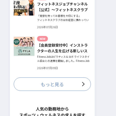
フィットネスジョブチャンネル
とお話してくださったヨガ講師の若松由貴子
さん。選ばれるインストラクターになるため
【公式】～フィットネスクラブ
に若松さんが取られた行動とは？
役員時代の倒産を経て開業・独
「覚悟を持ってお客様を大切にする」
フィットネスクラブの会社経営に携わってい
立～
た頃、会社の倒産という大きな局面を経て、
2026年07月26日
それでも尚、同じ業界内で独立し再起を図っ
たパーソナルジム「ファントレイン」代表近
藤健祐さんにインタビュー。
NEW
フィットネスクラブのキャンペーンや違約金
【会員登録受付中】インストラ
制度はお客様を大切にする仕組みだろう
か！？資金が底をつく恐怖と闘いながらもお
クターの人生を広げる新しいス
客様との絆を築き上げた秘訣とは？
テージ
Fitness Jobはピラティス＆ヨガ ライフスタイ
ル協会との連携を開始しました。Fitness Job
に会員登録されているインストラクター皆様
2026年07月09日
の人生を広げる新しいステージとして、同協
会とともにサポートをしていきます。
もっと見る
人気の勤務地から
スポーツ・ウェルネスの求人を探す