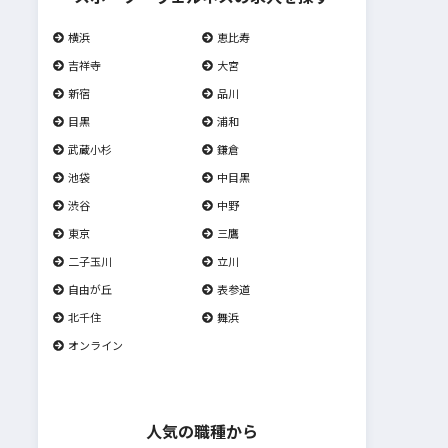
横浜
恵比寿
吉祥寺
大宮
新宿
品川
目黒
浦和
武蔵小杉
鎌倉
池袋
中目黒
渋谷
中野
東京
三鷹
二子玉川
立川
自由が丘
表参道
北千住
舞浜
オンライン
人気の職種から