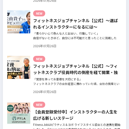
2026年07月26日
の阿部周大さんへインタビュー。
今の仕事や環境を変えたい！とお悩みの方、必見です！
NEW
フィットネスジョブチャンネル【公式】～選ば
れるインストラクターになるには～
「柔らかい心で色んな人と出会い、行動していく」
自信がないときほど、自分には不可能だと思ったことに挑戦した
り、周囲のすすめに素直に耳を傾けていく。
2026年07月26日
そんな風に自分だけでは思いつかないことを行動に移してきた結果
が、今に繋がっているとお話してくださったヨガ講師の若松由貴子
さん。選ばれるインストラクターになるために若松さんが取られた
NEW
行動とは？
フィットネスジョブチャンネル【公式】～フィ
ットネスクラブ役員時代の倒産を経て開業・独
立～
「覚悟を持ってお客様を大切にする」
フィットネスクラブの会社経営に携わっていた頃、会社の倒産とい
う大きな局面を経て、それでも尚、同じ業界内で独立し再起を図っ
2026年07月26日
たパーソナルジム「ファントレイン」代表近藤健祐さんにインタビ
ュー。
フィットネスクラブのキャンペーンや違約金制度はお客様を大切に
NEW
する仕組みだろうか！？資金が底をつく恐怖と闘いながらもお客様
【会員登録受付中】インストラクターの人生を
との絆を築き上げた秘訣とは？
広げる新しいステージ
Fitness Jobはピラティス＆ヨガ ライフスタイル協会との連携を開始