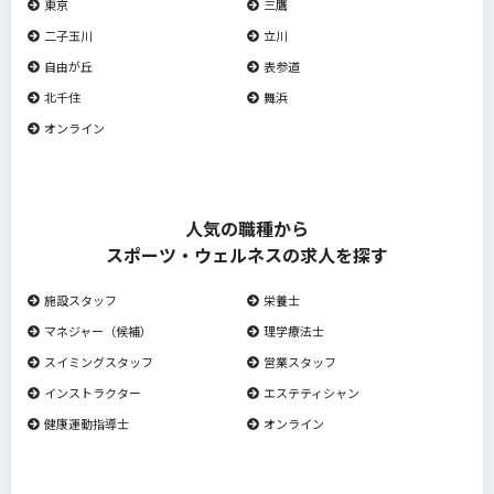
東京
三鷹
二子玉川
立川
自由が丘
表参道
北千住
舞浜
オンライン
人気の職種から
スポーツ・ウェルネスの求人を探す
施設スタッフ
栄養士
マネジャー（候補）
理学療法士
スイミングスタッフ
営業スタッフ
インストラクター
エステティシャン
健康運動指導士
オンライン