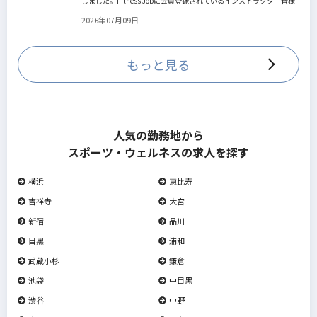
しました。Fitness Jobに会員登録されているインストラクター皆様
の人生を広げる新しいステージとして、同協会とともにサポートを
2026年07月09日
していきます。
もっと見る
人気の勤務地から
スポーツ・ウェルネスの求人を探す
横浜
恵比寿
吉祥寺
大宮
新宿
品川
目黒
浦和
武蔵小杉
鎌倉
池袋
中目黒
渋谷
中野