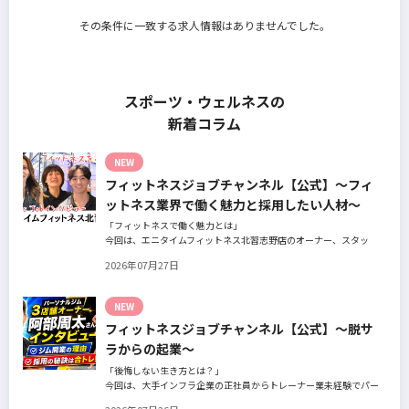
その条件に一致する求人情報はありませんでした。
スポーツ・ウェルネスの
新着コラム
NEW
フィットネスジョブチャンネル【公式】～フィ
ットネス業界で働く魅力と採用したい人材～
「フィットネスで働く魅力とは」
今回は、エニタイムフィットネス北習志野店のオーナー、スタッ
フ、会員の皆様へ、「採用」をテーマにフィットネスクラブの魅力
2026年07月27日
についてインタビュー。オーナー様からはスタッフの採用基準、実
際に採用されたスタッフの皆様からは働き甲斐や動機、お客様から
はそのスタッフの皆様がつくる施設やフィットネスについての魅力
NEW
を語っていただきました。
フィットネスジョブチャンネル【公式】～脱サ
ラからの起業～
「後悔しない生き方とは？」
今回は、大手インフラ企業の正社員からトレーナー業未経験でパー
ソナルジムオーナーへ転身された、パーソナルジム「ギフト」代表