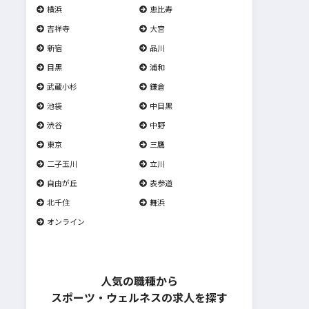
横浜
恵比寿
吉祥寺
大宮
新宿
品川
目黒
浦和
武蔵小杉
鎌倉
池袋
中目黒
渋谷
中野
東京
三鷹
二子玉川
立川
自由が丘
表参道
北千住
舞浜
オンライン
人気の職種から
スポーツ・ウェルネスの求人を探す