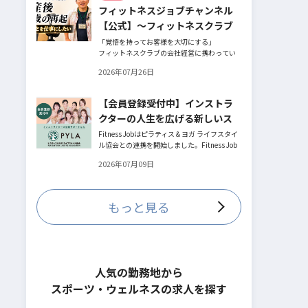
フィットネスジョブチャンネル
とお話してくださったヨガ講師の若松由貴子
さん。選ばれるインストラクターになるため
【公式】～フィットネスクラブ
に若松さんが取られた行動とは？
役員時代の倒産を経て開業・独
「覚悟を持ってお客様を大切にする」
フィットネスクラブの会社経営に携わってい
立～
た頃、会社の倒産という大きな局面を経て、
2026年07月26日
それでも尚、同じ業界内で独立し再起を図っ
たパーソナルジム「ファントレイン」代表近
藤健祐さんにインタビュー。
【会員登録受付中】インストラ
フィットネスクラブのキャンペーンや違約金
クターの人生を広げる新しいス
制度はお客様を大切にする仕組みだろう
か！？資金が底をつく恐怖と闘いながらもお
テージ
Fitness Jobはピラティス＆ヨガ ライフスタイ
客様との絆を築き上げた秘訣とは？
ル協会との連携を開始しました。Fitness Job
に会員登録されているインストラクター皆様
2026年07月09日
の人生を広げる新しいステージとして、同協
会とともにサポートをしていきます。
もっと見る
人気の勤務地から
スポーツ・ウェルネスの求人を探す