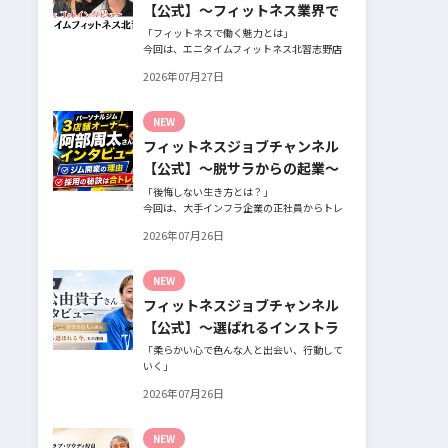
【公式】～フィットネス業界で
働く魅力と採用したい人材～
「フィットネスで働く魅力とは」
今回は、エニタイムフィットネス北習志野店
のオーナー、スタッフ、会員の皆様へ、「採
2026年07月27日
用」をテーマにフィットネスクラブの魅力に
ついてインタビュー。オーナー様からはスタ
ッフの採用基準、実際に採用されたスタッフ
NEW
の皆様からは働き甲斐や動機、お客様からは
フィットネスジョブチャンネル
そのスタッフの皆様がつくる施設やフィット
ネスについての魅力を語っていただきまし
【公式】～脱サラからの起業～
た。
「後悔しない生き方とは？」
今回は、大手インフラ企業の正社員からトレ
ーナー業未経験でパーソナルジムオーナーへ
2026年07月26日
転身された、パーソナルジム「ギフト」代表
の阿部周大さんへインタビュー。
今の仕事や環境を変えたい！とお悩みの方、
NEW
必見です！
フィットネスジョブチャンネル
【公式】～選ばれるインストラ
クターになるには～
「柔らかい心で色んな人と出会い、行動して
いく」
自信がないときほど、自分には不可能だと思
2026年07月26日
ったことに挑戦したり、周囲のすすめに素直
に耳を傾けていく。
そんな風に自分だけでは思いつかないことを
NEW
行動に移してきた結果が、今に繋がっている