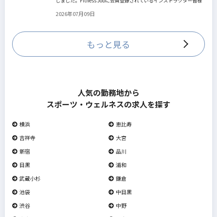
しました。Fitness Jobに会員登録されているインストラクター皆様
の人生を広げる新しいステージとして、同協会とともにサポートを
2026年07月09日
していきます。
もっと見る
人気の勤務地から
スポーツ・ウェルネスの求人を探す
横浜
恵比寿
吉祥寺
大宮
新宿
品川
目黒
浦和
武蔵小杉
鎌倉
池袋
中目黒
渋谷
中野