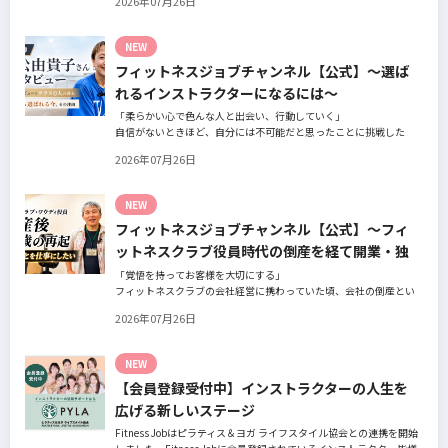
2026年07月26日
の阿部周大さんへインタビュー。
今の仕事や環境を変えたい！とお悩みの方、必見です！
NEW
フィットネスジョブチャンネル【公式】～選ば
れるインストラクターになるには～
「柔らかい心で色んな人と出会い、行動していく」
自信がないときほど、自分には不可能だと思ったことに挑戦した
り、周囲のすすめに素直に耳を傾けていく。
2026年07月26日
そんな風に自分だけでは思いつかないことを行動に移してきた結果
が、今に繋がっているとお話してくださったヨガ講師の若松由貴子
さん。選ばれるインストラクターになるために若松さんが取られた
NEW
行動とは？
フィットネスジョブチャンネル【公式】～フィ
ットネスクラブ役員時代の倒産を経て開業・独
立～
「覚悟を持ってお客様を大切にする」
フィットネスクラブの会社経営に携わっていた頃、会社の倒産とい
う大きな局面を経て、それでも尚、同じ業界内で独立し再起を図っ
2026年07月26日
たパーソナルジム「ファントレイン」代表近藤健祐さんにインタビ
ュー。
フィットネスクラブのキャンペーンや違約金制度はお客様を大切に
NEW
する仕組みだろうか！？資金が底をつく恐怖と闘いながらもお客様
【会員登録受付中】インストラクターの人生を
との絆を築き上げた秘訣とは？
広げる新しいステージ
Fitness Jobはピラティス＆ヨガ ライフスタイル協会との連携を開始