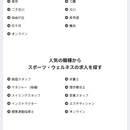
東京
三鷹
二子玉川
立川
自由が丘
表参道
北千住
舞浜
オンライン
人気の職種から
スポーツ・ウェルネスの求人を探す
施設スタッフ
栄養士
マネジャー（候補）
理学療法士
スイミングスタッフ
営業スタッフ
インストラクター
エステティシャン
健康運動指導士
オンライン