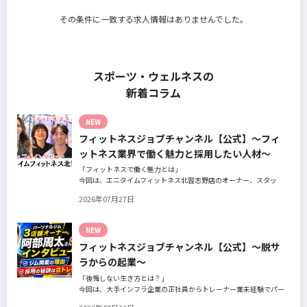
その条件に一致する求人情報はありませんでした。
スポーツ・ウェルネスの
新着コラム
NEW
フィットネスジョブチャンネル【公式】～フィ
ットネス業界で働く魅力と採用したい人材～
「フィットネスで働く魅力とは」
今回は、エニタイムフィットネス北習志野店のオーナー、スタッ
フ、会員の皆様へ、「採用」をテーマにフィットネスクラブの魅力
2026年07月27日
についてインタビュー。オーナー様からはスタッフの採用基準、実
際に採用されたスタッフの皆様からは働き甲斐や動機、お客様から
はそのスタッフの皆様がつくる施設やフィットネスについての魅力
NEW
を語っていただきました。
フィットネスジョブチャンネル【公式】～脱サ
ラからの起業～
「後悔しない生き方とは？」
今回は、大手インフラ企業の正社員からトレーナー業未経験でパー
ソナルジムオーナーへ転身された、パーソナルジム「ギフト」代表