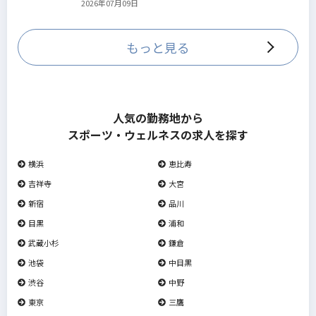
2026年07月09日
していきます。
もっと見る
人気の勤務地から
スポーツ・ウェルネスの求人を探す
横浜
恵比寿
吉祥寺
大宮
新宿
品川
目黒
浦和
武蔵小杉
鎌倉
池袋
中目黒
渋谷
中野
東京
三鷹