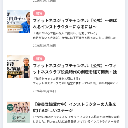
2026年07月26日
の阿部周大さんへインタビュー。
今の仕事や環境を変えたい！とお悩みの方、必見です！
NEW
フィットネスジョブチャンネル【公式】～選ば
れるインストラクターになるには～
「柔らかい心で色んな人と出会い、行動していく」
自信がないときほど、自分には不可能だと思ったことに挑戦した
り、周囲のすすめに素直に耳を傾けていく。
2026年07月26日
そんな風に自分だけでは思いつかないことを行動に移してきた結果
が、今に繋がっているとお話してくださったヨガ講師の若松由貴子
さん。選ばれるインストラクターになるために若松さんが取られた
NEW
行動とは？
フィットネスジョブチャンネル【公式】～フィ
ットネスクラブ役員時代の倒産を経て開業・独
立～
「覚悟を持ってお客様を大切にする」
フィットネスクラブの会社経営に携わっていた頃、会社の倒産とい
う大きな局面を経て、それでも尚、同じ業界内で独立し再起を図っ
2026年07月26日
たパーソナルジム「ファントレイン」代表近藤健祐さんにインタビ
ュー。
フィットネスクラブのキャンペーンや違約金制度はお客様を大切に
【会員登録受付中】インストラクターの人生を
する仕組みだろうか！？資金が底をつく恐怖と闘いながらもお客様
広げる新しいステージ
との絆を築き上げた秘訣とは？
Fitness Jobはピラティス＆ヨガ ライフスタイル協会との連携を開始
しました。Fitness Jobに会員登録されているインストラクター皆様
の人生を広げる新しいステージとして、同協会とともにサポートを