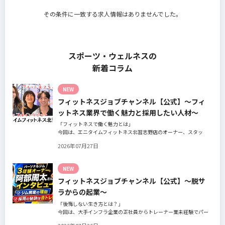
その条件に一致する求人情報はありませんでした。
スポーツ・ウェルネスの
新着コラム
NEW
フィットネスジョブチャンネル【公式】～フィ
ットネス業界で働く魅力と採用したい人材～
「フィットネスで働く魅力とは」
今回は、エニタイムフィットネス北習志野店のオーナー、スタッ
フ、会員の皆様へ、「採用」をテーマにフィットネスクラブの魅力
2026年07月27日
についてインタビュー。オーナー様からはスタッフの採用基準、実
際に採用されたスタッフの皆様からは働き甲斐や動機、お客様から
はそのスタッフの皆様がつくる施設やフィットネスについての魅力
NEW
を語っていただきました。
フィットネスジョブチャンネル【公式】～脱サ
ラからの起業～
「後悔しない生き方とは？」
今回は、大手インフラ企業の正社員からトレーナー業未経験でパー
ソナルジムオーナーへ転身された、パーソナルジム「ギフト」代表