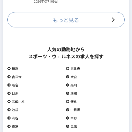
2026年07月09日
していきます。
もっと見る
人気の勤務地から
スポーツ・ウェルネスの求人を探す
横浜
恵比寿
吉祥寺
大宮
新宿
品川
目黒
浦和
武蔵小杉
鎌倉
池袋
中目黒
渋谷
中野
東京
三鷹