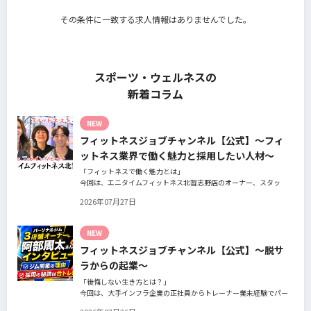
その条件に一致する求人情報はありませんでした。
スポーツ・ウェルネスの
新着コラム
NEW
フィットネスジョブチャンネル【公式】～フィ
ットネス業界で働く魅力と採用したい人材～
「フィットネスで働く魅力とは」
今回は、エニタイムフィットネス北習志野店のオーナー、スタッ
フ、会員の皆様へ、「採用」をテーマにフィットネスクラブの魅力
2026年07月27日
についてインタビュー。オーナー様からはスタッフの採用基準、実
際に採用されたスタッフの皆様からは働き甲斐や動機、お客様から
はそのスタッフの皆様がつくる施設やフィットネスについての魅力
NEW
を語っていただきました。
フィットネスジョブチャンネル【公式】～脱サ
ラからの起業～
「後悔しない生き方とは？」
今回は、大手インフラ企業の正社員からトレーナー業未経験でパー
ソナルジムオーナーへ転身された、パーソナルジム「ギフト」代表