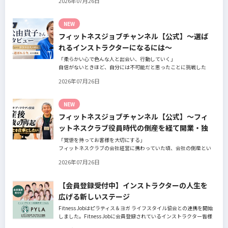
2026年07月26日
の阿部周大さんへインタビュー。
今の仕事や環境を変えたい！とお悩みの方、必見です！
NEW
フィットネスジョブチャンネル【公式】～選ば
れるインストラクターになるには～
「柔らかい心で色んな人と出会い、行動していく」
自信がないときほど、自分には不可能だと思ったことに挑戦した
り、周囲のすすめに素直に耳を傾けていく。
2026年07月26日
そんな風に自分だけでは思いつかないことを行動に移してきた結果
が、今に繋がっているとお話してくださったヨガ講師の若松由貴子
さん。選ばれるインストラクターになるために若松さんが取られた
NEW
行動とは？
フィットネスジョブチャンネル【公式】～フィ
ットネスクラブ役員時代の倒産を経て開業・独
立～
「覚悟を持ってお客様を大切にする」
フィットネスクラブの会社経営に携わっていた頃、会社の倒産とい
う大きな局面を経て、それでも尚、同じ業界内で独立し再起を図っ
2026年07月26日
たパーソナルジム「ファントレイン」代表近藤健祐さんにインタビ
ュー。
フィットネスクラブのキャンペーンや違約金制度はお客様を大切に
【会員登録受付中】インストラクターの人生を
する仕組みだろうか！？資金が底をつく恐怖と闘いながらもお客様
広げる新しいステージ
との絆を築き上げた秘訣とは？
Fitness Jobはピラティス＆ヨガ ライフスタイル協会との連携を開始
しました。Fitness Jobに会員登録されているインストラクター皆様
の人生を広げる新しいステージとして、同協会とともにサポートを