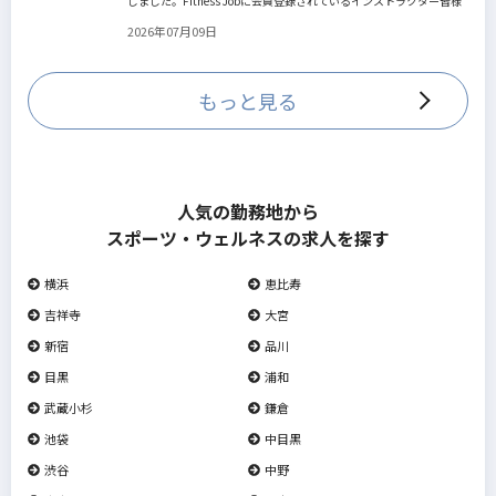
しました。Fitness Jobに会員登録されているインストラクター皆様
の人生を広げる新しいステージとして、同協会とともにサポートを
2026年07月09日
していきます。
もっと見る
人気の勤務地から
スポーツ・ウェルネスの求人を探す
横浜
恵比寿
吉祥寺
大宮
新宿
品川
目黒
浦和
武蔵小杉
鎌倉
池袋
中目黒
渋谷
中野