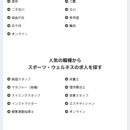
東京
三鷹
二子玉川
立川
自由が丘
表参道
北千住
舞浜
オンライン
人気の職種から
スポーツ・ウェルネスの求人を探す
施設スタッフ
栄養士
マネジャー（候補）
理学療法士
スイミングスタッフ
営業スタッフ
インストラクター
エステティシャン
健康運動指導士
オンライン