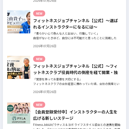
2026年07月26日
の阿部周大さんへインタビュー。
今の仕事や環境を変えたい！とお悩みの方、必見です！
NEW
フィットネスジョブチャンネル【公式】～選ば
れるインストラクターになるには～
「柔らかい心で色んな人と出会い、行動していく」
自信がないときほど、自分には不可能だと思ったことに挑戦した
り、周囲のすすめに素直に耳を傾けていく。
2026年07月26日
そんな風に自分だけでは思いつかないことを行動に移してきた結果
が、今に繋がっているとお話してくださったヨガ講師の若松由貴子
さん。選ばれるインストラクターになるために若松さんが取られた
NEW
行動とは？
フィットネスジョブチャンネル【公式】～フィ
ットネスクラブ役員時代の倒産を経て開業・独
立～
「覚悟を持ってお客様を大切にする」
フィットネスクラブの会社経営に携わっていた頃、会社の倒産とい
う大きな局面を経て、それでも尚、同じ業界内で独立し再起を図っ
2026年07月26日
たパーソナルジム「ファントレイン」代表近藤健祐さんにインタビ
ュー。
フィットネスクラブのキャンペーンや違約金制度はお客様を大切に
NEW
する仕組みだろうか！？資金が底をつく恐怖と闘いながらもお客様
【会員登録受付中】インストラクターの人生を
との絆を築き上げた秘訣とは？
広げる新しいステージ
Fitness Jobはピラティス＆ヨガ ライフスタイル協会との連携を開始