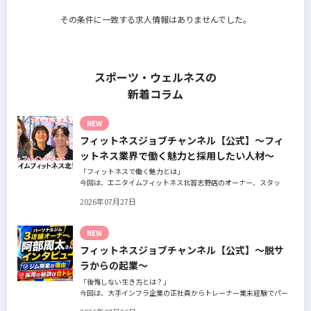
その条件に一致する求人情報はありませんでした。
スポーツ・ウェルネスの
新着コラム
NEW
フィットネスジョブチャンネル【公式】～フィ
ットネス業界で働く魅力と採用したい人材～
「フィットネスで働く魅力とは」
今回は、エニタイムフィットネス北習志野店のオーナー、スタッ
フ、会員の皆様へ、「採用」をテーマにフィットネスクラブの魅力
2026年07月27日
についてインタビュー。オーナー様からはスタッフの採用基準、実
際に採用されたスタッフの皆様からは働き甲斐や動機、お客様から
はそのスタッフの皆様がつくる施設やフィットネスについての魅力
NEW
を語っていただきました。
フィットネスジョブチャンネル【公式】～脱サ
ラからの起業～
「後悔しない生き方とは？」
今回は、大手インフラ企業の正社員からトレーナー業未経験でパー
ソナルジムオーナーへ転身された、パーソナルジム「ギフト」代表