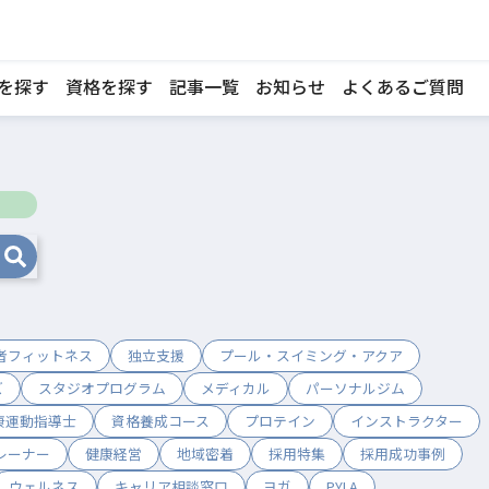
を探す
資格を探す
記事一覧
お知らせ
よくあるご質問
者フィットネス
独立支援
プール・スイミング・アクア
ズ
スタジオプログラム
メディカル
パーソナルジム
康運動指導士
資格養成コース
プロテイン
インストラクター
レーナー
健康経営
地域密着
採用特集
採用成功事例
ウェルネス
キャリア相談窓口
ヨガ
PYLA