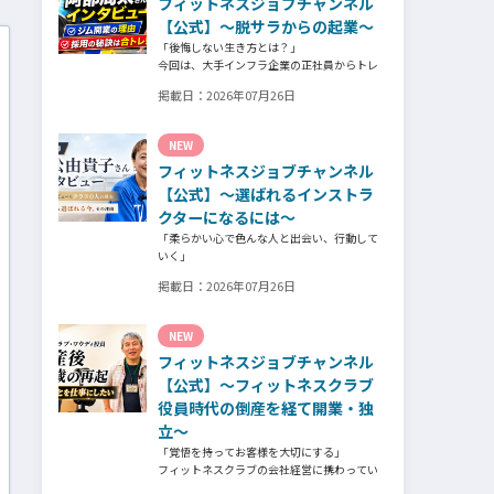
フィットネスジョブチャンネル
そのスタッフの皆様がつくる施設やフィット
ネスについての魅力を語っていただきまし
【公式】～脱サラからの起業～
た。
「後悔しない生き方とは？」
今回は、大手インフラ企業の正社員からトレ
ーナー業未経験でパーソナルジムオーナーへ
掲載日：
2026年07月26日
転身された、パーソナルジム「ギフト」代表
の阿部周大さんへインタビュー。
今の仕事や環境を変えたい！とお悩みの方、
NEW
必見です！
フィットネスジョブチャンネル
【公式】～選ばれるインストラ
クターになるには～
「柔らかい心で色んな人と出会い、行動して
いく」
自信がないときほど、自分には不可能だと思
掲載日：
2026年07月26日
ったことに挑戦したり、周囲のすすめに素直
に耳を傾けていく。
そんな風に自分だけでは思いつかないことを
NEW
行動に移してきた結果が、今に繋がっている
フィットネスジョブチャンネル
とお話してくださったヨガ講師の若松由貴子
さん。選ばれるインストラクターになるため
【公式】～フィットネスクラブ
に若松さんが取られた行動とは？
役員時代の倒産を経て開業・独
立～
「覚悟を持ってお客様を大切にする」
フィットネスクラブの会社経営に携わってい
た頃、会社の倒産という大きな局面を経て、