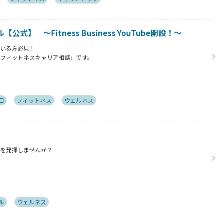
】 ～Fitness Business YouTube開設！～
でいる方必見！
は「フィットネスキャリア相談」です。
にお寄せいただいた実際のご相談をYouTubeで紹介し、その問題解決までの考
る内容となっております。
口
フィットネス
ウェルネス
ィを発揮しませんか？
ル
ウェルネス