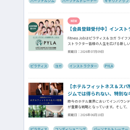
パーソナルジム
パーソナルトレーナー
キャリアアップ
NEW
【会員登録受付中】インスト
Fitness Jobはピラティス＆ヨガ ラ
ストラクター皆様の人生を広げる新し
掲載日：
2026年07月09日
ピラティス
ヨガ
インストラクター
PYLA
【ホテルフィットネス＆スパ
ジムでは得られない、特別な
昨今のホテル業界においてインバウン
が重要な戦略となっています。そして、
ストレッチトレーナー、コンディショ
掲載日：
2026年06月10日
でも高く評価される時代になっています
ピラティス
コンディショニング
パーソナルトレーナー