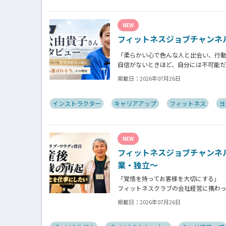
NEW
フィットネスジョブチャンネ
「柔らかい心で色んな人と出会い、行
自信がないときほど、自分には不可能
そんな風に自分だけでは思いつかない
掲載日：
2026年07月26日
師の若松由貴子さん。選ばれるインス
インストラクター
キャリアアップ
フィットネス
ヨ
NEW
フィットネスジョブチャンネ
業・独立～
「覚悟を持ってお客様を大切にする」
フィットネスクラブの会社経営に携わ
立し再起を図ったパーソナルジム「フ
掲載日：
2026年07月26日
フィットネスクラブのキャンペーンや
ながらもお客様との絆を築き上げた秘