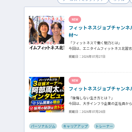
NEW
フィットネスジョブチャンネ
材～
「フィットネスで働く魅力とは」
今回は、エニタイムフィットネス北習
クラブの魅力についてインタビュー。
掲載日：
2026年07月27日
働き甲斐や動機、お客様からはそのス
た。
NEW
フィットネスジョブチャンネ
「後悔しない生き方とは？」
今回は、大手インフラ企業の正社員か
「ギフト」代表の阿部周大さんへイン
掲載日：
2026年07月26日
今の仕事や環境を変えたい！とお悩み
パーソナルジム
キャリアアップ
トレーナー