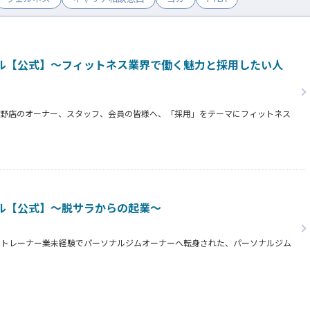
ル【公式】～フィットネス業界で働く魅力と採用したい人
志野店のオーナー、スタッフ、会員の皆様へ、「採用」をテーマにフィットネス
オーナー様からはスタッフの採用基準、実際に採用されたスタッフの皆様からは
タッフの皆様がつくる施設やフィットネスについての魅力を語っていただきまし
ル【公式】～脱サラからの起業～
らトレーナー業未経験でパーソナルジムオーナーへ転身された、パーソナルジム
タビュー。
の方、必見です！