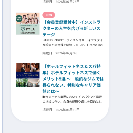
掲載日：
2026年07月26日
それでも尚、同じ業界内で独立し再起を図っ
たパーソナルジム「ファントレイン」代表近
藤健祐さんにインタビュー。
NEW
フィットネスクラブのキャンペーンや違約金
【会員登録受付中】インストラ
制度はお客様を大切にする仕組みだろう
か！？資金が底をつく恐怖と闘いながらもお
クターの人生を広げる新しいス
客様との絆を築き上げた秘訣とは？
テージ
Fitness Jobはピラティス＆ヨガ ライフスタイ
ル協会との連携を開始しました。Fitness Job
に会員登録されているインストラクター皆様
掲載日：
2026年07月09日
の人生を広げる新しいステージとして、同協
会とともにサポートをしていきます。
【ホテルフィットネス＆スパ特
集】ホテルフィットネスで働く
メリット5選 ～一般的なジムでは
得られない、特別なキャリア価
値とは～
昨今のホテル業界においてインバウンド需要
の増加に伴い、心身の健康や癒しを目的とし
た「ウェルネスツーリズム」が重要な戦略と
掲載日：
2026年06月10日
なっています。そして、ウェルネスプログラ
ムを提供するヨガインストラクター、ピラテ
ィス指導者、ストレッチトレーナー、コンデ
ィショニングコーチ、ボクシングトレーナー
などの専門スキルを持つ人材がホテル業界で