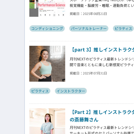
視覚機能・脳疲労・睡眠・運動負荷とい
析できる新サービス「モバイルパフォ
掲載日：
2025年08月21日
木氏にアプリ開発に至る経緯を訊きま
コンディショニング
パーソナルトレーナー
ピラティス
【part 3】推しインストラクタ
月刊NEXTのピラティス最新トレンドシリ
間で音楽とともに楽しむ新感覚ピラティ
ーナー・Mizukiさんの体験談とと
掲載日：
2025年07月31日
密に迫る！
ピラティス
インストラクター
【Part 2】推しインストラクタ
の斎藤舞さん
月刊NEXTのピラティス最新トレンドシリー
サーキット形式のセミパーソナル指導