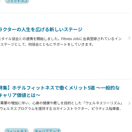
フィットネス
ラクターの人生を広げる新しいステージ
イフスタイル協会との連携を開始しました。Fitness Jobに会員登録されているイン
いステージとして、同協会とともにサポートをしていきます。
特集】ホテルフィットネスで働くメリット5選 ～一般的な
キャリア価値とは～
ド需要の増加に伴い、心身の健康や癒しを目的とした「ウェルネスツーリズム」
ウェルネスプログラムを提供するヨガインストラクター、ピラティス指導者、
ニングコーチ、ボクシングトレーナーなどの専門スキルを持つ人材がホテル業界
。専門スキルを活かす新たなステージの魅力とは⁉
フィットネス
キャリアアップ