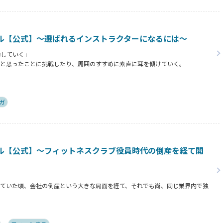
ル【公式】～選ばれるインストラクターになるには～
動していく」
だと思ったことに挑戦したり、周囲のすすめに素直に耳を傾けていく。
ことを行動に移してきた結果が、今に繋がっているとお話してくださったヨガ講
トラクターになるために若松さんが取られた行動とは？
ガ
ル【公式】～フィットネスクラブ役員時代の倒産を経て開
っていた頃、会社の倒産という大きな局面を経て、それでも尚、同じ業界内で独
ァントレイン」代表近藤健祐さんにインタビュー。
違約金制度はお客様を大切にする仕組みだろうか！？資金が底をつく恐怖と闘い
訣とは？