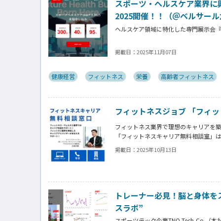
スポーツ・ヘルスケア業界に
2025開催！！（＠ベルサー
ヘルスケア領域に特化した専門展示会『ス
スポーツヘルスケア市場での販路拡大・協
掲載日：
2025年11月07日
月４日（木）にベルサール六本木にて
スポーツ、フィットネス、メディカル、
加いただいております。
健康経営
フィットネス
栄養
高齢者フィットネス
フィットネスジョブ 「フィ
フィットネス業界で理想のキャリアを
「フィットネスキャリア無料相談室」
・自分に合った職場選びをしたい
掲載日：
2025年10月13日
・面接がうまくいかず悩んでいる
・長期的なキャリアプランを描きたい
Fitness Business編集長 古屋
トレーナー必見！脳と身体をス
スラボ”
スポーツテック企業TNQ Tech,Co