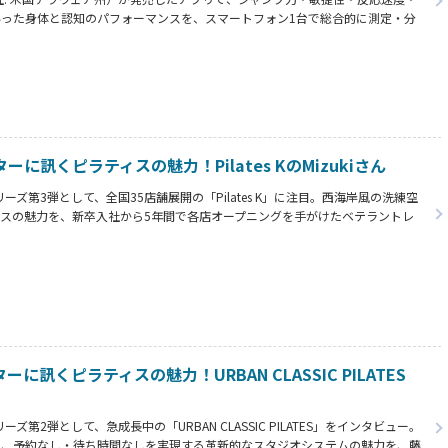
った身体と認知のパフォーマンスを、スマートフォン1台で総合的に測定・分
ーマンスラボ」。開発者で自らもトレーナーとして多くの実績を持つ、代表の山
した。
ーに訊くピラティスの魅力！Pilates KのMizukiさん
ーズ第3弾として、全国35店舗展開の「Pilates K」に注目。西海岸風の洗練空
スの魅力を、新卒入社から5年間で各店オープニングを手がけたベテラントレ
もに紹介。英語キューイングとライブ感で参加者の表情を変える、感動レッスンの秘
ーに訊くピラティスの魅力！URBAN CLASSIC PILATES
ズ第2弾として、急成長中の「URBAN CLASSIC PILATES」をインタビュー。
で、予約なし・待ち時間なしを実現する革新的なスタジオシステムの魅力を、藤