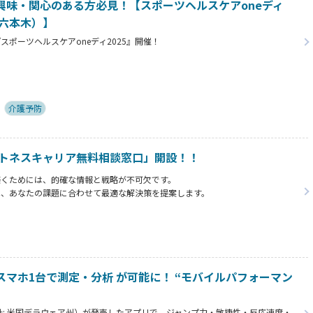
興味・関心のある方必見！【スポーツヘルスケアoneディ
ル六本木）】
ポーツヘルスケアoneディ2025』開催！
業を促進するビジネスマッチングイベントを株式会社Keep upが2025年12
開催いたします。
ビューティー、健康経営分野の5,000社以上の業界ネットワークの方々にご参
介護予防
ットネスキャリア無料相談窓口」開設！！
築くためには、的確な情報と戦略が不可欠です。
は、あなたの課題に合わせて最適な解決策を提案します。
があなたのキャリア形成を全力でサポートします。
マホ1台で測定・分析 が可能に！ “モバイルパフォーマン
.（本社: 米国デラウェア州）が発売したアプリで、ジャンプ力・敏捷性・反応速度・