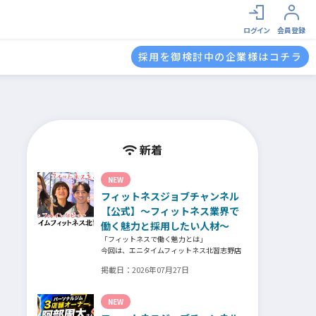
ログイン
会員登録
採用を御検討中の企業様はコチラ
新着
NEW
フィットネスジョブチャンネル
【公式】～フィットネス業界で
働く魅力と採用したい人材～
「フィットネスで働く魅力とは」
今回は、エニタイムフィットネス北習志野店
のオーナー、スタッフ、会員の皆様へ、「採
掲載日：
2026年07月27日
用」をテーマにフィットネスクラブの魅力に
ついてインタビュー。オーナー様からはスタ
ッフの採用基準、実際に採用されたスタッフ
NEW
の皆様からは働き甲斐や動機、お客様からは