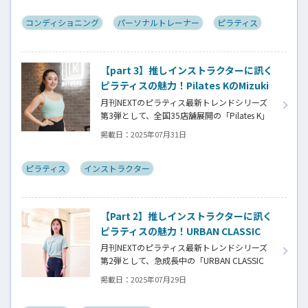
ーマンスを、スマートフォン1台で総合的に測
定・分析できる新サービス「モバイルパフォ
コンディショニング
パーソナルトレーナー
ピラティス
ーマンスラボ」。開発者で自らもトレーナー
として多くの実績を持つ、代表の山木氏にア
プリ開発に至る経緯を訊きました。
【part 3】推しインストラクターに訊く
ピラティスの魅力！Pilates KのMizuki
さん
月刊NEXTのピラティス最新トレンドシリーズ
第3弾として、全国35店舗展開の「Pilates K」
に注目。西海岸風の洗練空間で音楽とともに
掲載日：
2025年07月31日
楽しむ新感覚ピラティスの魅力を、新卒入社か
ら5年間で各店オープニングを手がけたベテラ
ントレーナー・Mizukiさんの体験談とともに紹
ピラティス
インストラクター
介。英語キューイングとライブ感で参加者の
表情を変える、感動レッスンの秘密に迫る！
【Part 2】推しインストラクターに訊く
ピラティスの魅力！URBAN CLASSIC
PILATESの斎藤舞さん
月刊NEXTのピラティス最新トレンドシリーズ
第2弾として、急成長中の「URBAN CLASSIC
PILATES」をインタビュー。サーキット形式の
掲載日：
2025年07月29日
セミパーソナル指導で、予約なし・待ち時間
なしを実現する革新的なスタジオシステムの