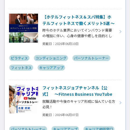
【ホテルフィットネス＆スパ特集】ホ
テルフィットネスで働くメリット5選 ～
一般的なジムでは得られない、特別な
昨今のホテル業界においてインバウンド需要
キャリア価値とは～
の増加に伴い、心身の健康や癒しを目的とし
た「ウェルネスツーリズム」が重要な戦略と
掲載日：
2026年06月10日
なっています。そして、ウェルネスプログラム
を提供するヨガインストラクター、ピラティス
指導者、ストレッチトレーナー、コンディショ
ピラティス
コンディショニング
パーソナルトレーナー
ニングコーチ、ボクシングトレーナーなどの専
フィットネス
キャリアアップ
門スキルを持つ人材がホテル業界でも高く評
価される時代になっています。専門スキルを活
かす新たなステージの魅力とは⁉
フィットネスジョブチャンネル【公
式】 ～Fitness Business YouTube
開設！～
就職活動や今後のキャリア形成に悩んでいる方
必見！
YouTube開設の記念すべき第１回目は「フィッ
掲載日：
2026年06月07日
トネスキャリア相談」です。
「フィットネスキャリア無料相談窓口」にお
寄せいただいた実際のご相談をYouTubeで紹
パーソナルトレーナー
キャリアアップ
キャリア相談窓口