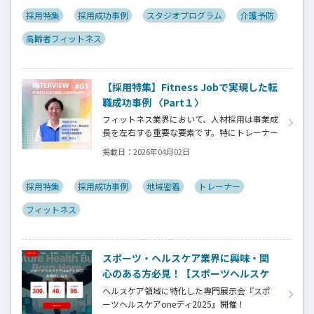
「条件に合う人」ではなく「現場にフィット
する人材」を見極めることが求められます。
採用特集
採用成功事例
スタジオプログラム
介護予防
この特集ではFitness Jobを通じて実際に採用
高齢者フィットネス
に至った企業様と登録者様の双方より採用や
転職における成功の秘訣をお伺いしていきま
す。
【採用特集】Fitness Jobで実現した転
職成功事例 〈Part１〉
フィットネス業界において、人材採用は事業成
長を左右する重要な要素です。特にトレーナー
やインストラクターはスキルだけでなく、人
掲載日：
2026年04月02日
柄や価値観がサービス品質に直結するため
「条件に合う人」ではなく「現場にフィット
する人材」を見極めることが求められます。
採用特集
採用成功事例
地域密着
トレーナー
この特集ではFitness Jobを通じて実際に採用
フィットネス
に至った企業様と登録者様の双方より採用や
転職における成功の秘訣をお伺いしていきま
す。
スポーツ・ヘルスケア業界に興味・関
心のある方必見！【スポーツヘルスケ
アoneディ2025開催！！（＠ベルサー
ヘルスケア領域に特化した専門展示会『スポ
ル六本木）】
ーツヘルスケアoneディ2025』開催！