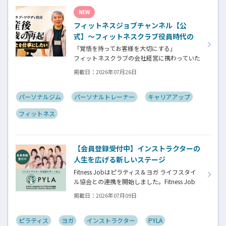
ん。選ばれるインストラクターになるために
NEW
若松さんが取られた行動とは？
フィットネスジョブチャンネル【公
式】～フィットネスクラブ役員時代の
倒産を経て開業・独立～
「覚悟を持ってお客様を大切にする」
フィットネスクラブの会社経営に携わっていた
頃、会社の倒産という大きな局面を経て、それ
掲載日：
2026年07月26日
でも尚、同じ業界内で独立し再起を図ったパ
ーソナルジム「ファントレイン」代表近藤健
祐さんにインタビュー。
パーソナルジム
パーソナルトレーナー
キャリアアップ
フィットネスクラブのキャンペーンや違約金制
フィットネス
度はお客様を大切にする仕組みだろうか！？資
金が底をつく恐怖と闘いながらもお客様との
絆を築き上げた秘訣とは？
【会員登録受付中】インストラクターの
人生を広げる新しいステージ
Fitness Jobはピラティス＆ヨガ ライフスタイ
ル協会との連携を開始しました。Fitness Job
に会員登録されているインストラクター皆様
掲載日：
2026年07月09日
の人生を広げる新しいステージとして、同協会
とともにサポートをしていきます。
ピラティス
ヨガ
インストラクター
PYLA