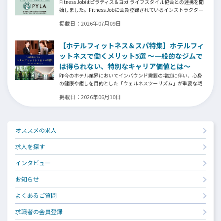
Fitness Jobはピラティス＆ヨガ ライフスタイル協会との連携を開
始しました。Fitness Jobに会員登録されているインストラクター
皆様の人生を広げる新しいステージとして、同協会とともにサポ
掲載日：
2026年07月09日
ートをしていきます。
【ホテルフィットネス＆スパ特集】ホテルフィ
ットネスで働くメリット5選 ～一般的なジムで
は得られない、特別なキャリア価値とは～
昨今のホテル業界においてインバウンド需要の増加に伴い、心身
の健康や癒しを目的とした「ウェルネスツーリズム」が重要な戦
略となっています。そして、ウェルネスプログラムを提供するヨ
掲載日：
2026年06月10日
ガインストラクター、ピラティス指導者、ストレッチトレーナ
ー、コンディショニングコーチ、ボクシングトレーナーなどの専門
スキルを持つ人材がホテル業界でも高く評価される時代になって
います。専門スキルを活かす新たなステージの魅力とは⁉
オススメの求人
求人を探す
インタビュー
お知らせ
よくあるご質問
求職者の会員登録