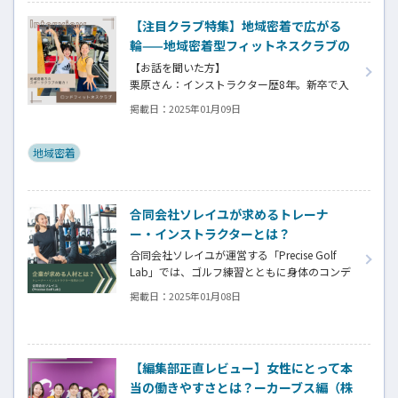
【注目クラブ特集】地域密着で広がる
輪——地域密着型フィットネスクラブの
魅力
【お話を聞いた方】
栗原さん：インストラクター歴8年。新卒で入
社し在籍8年目。
掲載日：
2025年01月09日
田村さん：インストラクター歴3年。他総合型
クラブを経て在籍1年目。
地域密着
合同会社ソレイユが求めるトレーナ
ー・インストラクターとは？
合同会社ソレイユが運営する「Precise Golf
Lab」では、ゴルフ練習とともに身体のコンデ
ィションを整える独自のアプローチを提供し
掲載日：
2025年01月08日
ています。ここでは、トレーナーやインストラ
クターとして活躍するために求められる資質
やスキルについてお話を伺いました。
【編集部正直レビュー】女性にとって本
当の働きやすさとは？ーカーブス編（株