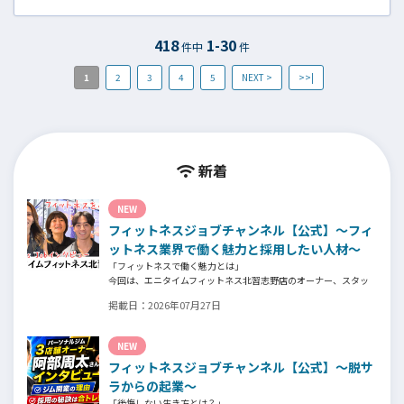
武範氏にインタビューを行いました。
418
1-30
件中
件
1
2
3
4
5
NEXT >
>>|
新着
NEW
フィットネスジョブチャンネル【公式】～フィ
ットネス業界で働く魅力と採用したい人材～
「フィットネスで働く魅力とは」
今回は、エニタイムフィットネス北習志野店のオーナー、スタッ
フ、会員の皆様へ、「採用」をテーマにフィットネスクラブの魅
掲載日：
2026年07月27日
力についてインタビュー。オーナー様からはスタッフの採用基
準、実際に採用されたスタッフの皆様からは働き甲斐や動機、お
客様からはそのスタッフの皆様がつくる施設やフィットネスにつ
NEW
いての魅力を語っていただきました。
フィットネスジョブチャンネル【公式】～脱サ
ラからの起業～
「後悔しない生き方とは？」