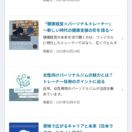
活躍する吉澤美保さん。海外でヨガに出会
い、日本に帰国後にインストラクターとして
の道を歩み始めた吉澤さんは、どのようにし
て現在のキャリアを築いてきたのでしょう
「健康経営×パーソナルトレーナー」
か？ スポーツクラブ湘南台ファーストでのデ
～新しい時代の健康支援の形を語る～
ビューのきっかけから、成長を支えた環境に
ついて詳しく取材させていただきました。
健康経営の未来を切り開くのは、フィジカル
に特化したトレーナーではなく、広くウェルネ
スやビジネスに精通したトレーナーだ。経営
掲載日：
2025年02月14日
者の視点を取り入れた新しい支援の形とは？
株式会社ルネサンスの樋口さんと株式会社
ALIVEの鈴木さんが、「健康経営とパーソナル
トレーナー」をテーマに熱い対談を繰り広げ
女性向けパーソナルジムの魅力とは？
ました。業界の未来に迫る、ワクワクするよ
トレーナー採用のポイントに迫る
うな対話をお届けします。
近年、女性専用のパーソナルジムが注目を集
めています。
掲載日：
2025年02月07日
今回は、そんなジムの特徴や、トレーナー採
用のポイント、独立支援制度についてオーナ
ーズクラブ合同会社へインタビューをしまし
た。
資格で広がるキャリアと未来【日本ラ