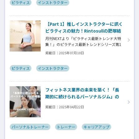
魅力を、藤沢店店長兼スーパーバイザーの齋
ピラティス
インストラクター
藤舞さんのキャリアストーリーとともに紹
介。お客様一人ひとりに寄り添う指導スタイ
ルと、2年で店長に昇進できる成長環境につい
【Part 1】推しインストラクターに訊く
て詳しく解説！
ピラティスの魅力！Rintosullの肥塚結
莉さん
月刊NEXTより「ピラティス最新トレンド大特
集！」のピラティス最新トレンドシリーズ第1
弾。今回は「Rintosull」です。アジャスト重視
掲載日：
2025年07月10日
の指導法や、社会人1年目の肥塚結莉インスト
ラクターの体験談を通じて、大人数でも質の高
いレッスンを提供する同スタジオの特徴を紹
ピラティス
インストラクター
介。お客様の身体の変化を実感できる対面指
導の魅力と、成長できる環境について詳しく
解説しています。
フィットネス業界の未来を築く！「長
期的に続けられるパーソナルジム」の
秘密【PERSONAL GYM BASIS】
掲載日：
2025年04月22日
パーソナルトレーナー
トレーナー
キャリアアップ