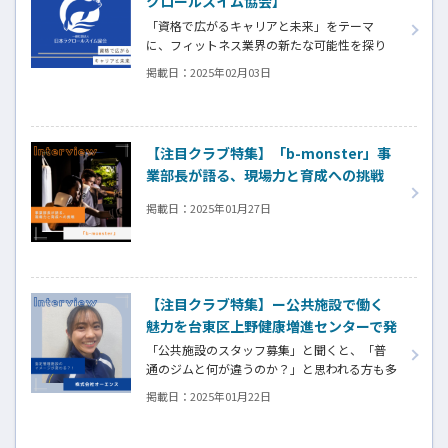
クロールスイム協会】
「資格で広がるキャリアと未来」をテーマ
に、フィットネス業界の新たな可能性を探り
ます。今回は、「歩くように泳ぐ」をテーマに
掲載日：
2025年02月03日
した日本ラクロールスイム協会の指導法に焦
点を当て、協会が提供する「ラクロール初級イ
ンストラクター認定講座」についてご紹介し
ます。修了後は、指導者としてのキャリアアッ
【注目クラブ特集】「b-monster」事
プの道が広がり、より健康的な泳ぎ方を教え
業部長が語る、現場力と育成への挑戦
ることで未来を切り開くチャンスが待っていま
す。
掲載日：
2025年01月27日
【注目クラブ特集】ー公共施設で働く
魅力を台東区上野健康増進センターで発
見！ー株式会社オーエンス
「公共施設のスタッフ募集」と聞くと、「普
通のジムと何が違うのか？」と思われる方も多
いはず。
掲載日：
2025年01月22日
スタッフとして具体的に何をするのか。実際
の勤務の様子や、働く魅力を台東区上野健康
増進センターに取材させていただきました。