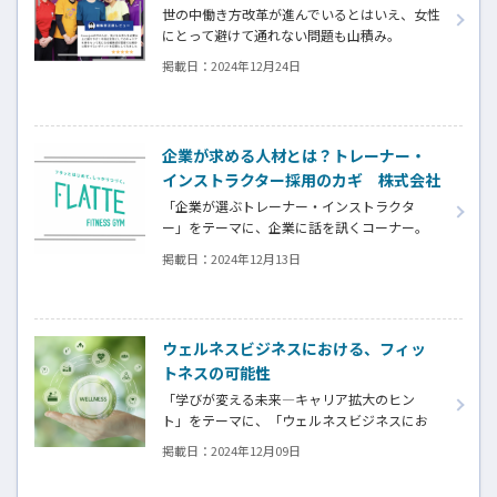
式会社サークフィット）
世の中働き方改革が進んでいるとはいえ、女性
にとって避けて通れない問題も山積み。
本当の意味で女性が輝いていて、長く働ける会
掲載日：
2024年12月24日
社を特集したいと考えていた中で、
サークフィットさんを知り取材させていただ
きました。
多くのフランチャイズ展開が広がるフィット
企業が求める人材とは？トレーナー・
ネス施設で、生き生きとスタッフが働ける秘
インストラクター採用のカギ 株式会社
密は何なのか。
ファノーヴァ（FLATTE）
そんなカーブスを運営する、株式会社サークフ
「企業が選ぶトレーナー・インストラクタ
ィットのお二人に話を聞きました。
ー」をテーマに、企業に話を訊くコーナー。
今回は、セミパーソナルトレーニング
掲載日：
2024年12月13日
「FLATTE」を展開する、株式会社ファノーヴ
ァに、気になる人材採用や育成についてお話
を伺いました。
ウェルネスビジネスにおける、フィッ
トネスの可能性
「学びが変える未来―キャリア拡大のヒン
ト」をテーマに、「ウェルネスビジネスにお
けるフィットネスの可能性」に注目します。今
掲載日：
2024年12月09日
回は、今後の日本のフィットネス業界の戦略
について、『Fitness Business』編集長の古屋