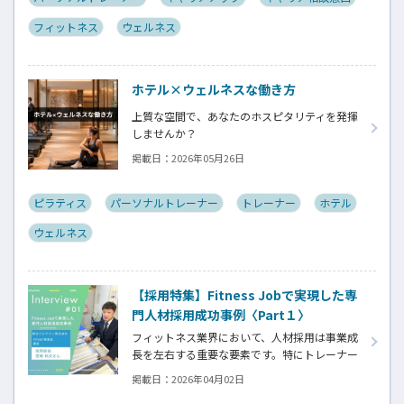
介し、その問題解決までの考え方や行動プロ
フィットネス
ウェルネス
セスを視聴しながら学べる内容となっておりま
す。
ホテル×ウェルネスな働き方
上質な空間で、あなたのホスピタリティを発揮
しませんか？
掲載日：
2026年05月26日
ピラティス
パーソナルトレーナー
トレーナー
ホテル
ウェルネス
【採用特集】Fitness Jobで実現した専
門人材採用成功事例〈Part１〉
フィットネス業界において、人材採用は事業成
長を左右する重要な要素です。特にトレーナー
やインストラクターはスキルだけでなく、人
掲載日：
2026年04月02日
柄や価値観がサービス品質に直結するため