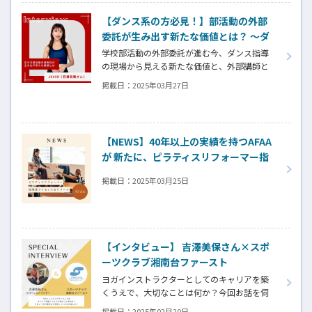
【ダンス系の方必見！】部活動の外部
委託が生み出す新たな価値とは？ ～ダ
ンス指導を通じた部活動の魅力と外部
学校部活動の外部委託が進む今、ダンス指導
講師としての働き方～
の現場から見える新たな価値と、外部講師と
いう働き方の魅力に迫ります。
掲載日：
2025年03月27日
【NEWS】40年以上の実績を持つAFAA
が 新たに、ピラティスリフォーマー指
導者ライセンスをリリース
掲載日：
2025年03月25日
【インタビュー】 吉澤美保さん×スポ
ーツクラブ湘南台ファースト
ヨガインストラクターとしてのキャリアを築
くうえで、大切なことは何か？今回お話を伺
ったのは、スポーツクラブ湘南台ファーストで
掲載日：
2025年02月20日