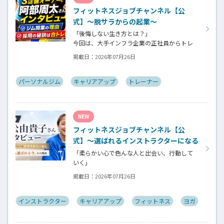
ネスについての魅力を語っていただきました。
フィットネスジョブチャンネル【公
式】～脱サラからの起業～
「後悔しない生き方とは？」
今回は、大手インフラ企業の正社員からトレ
ーナー業未経験でパーソナルジムオーナーへ
掲載日：
2026年07月26日
転身された、パーソナルジム「ギフト」代表
の阿部周大さんへインタビュー。
今の仕事や環境を変えたい！とお悩みの方、
パーソナルジム
キャリアアップ
トレーナー
必見です！
NEW
フィットネスジョブチャンネル【公
式】～選ばれるインストラクターになる
には～
「柔らかい心で色んな人と出会い、行動して
いく」
自信がないときほど、自分には不可能だと思っ
掲載日：
2026年07月26日
たことに挑戦したり、周囲のすすめに素直に
耳を傾けていく。
そんな風に自分だけでは思いつかないことを
インストラクター
キャリアアップ
フィットネス
ヨガ
行動に移してきた結果が、今に繋がっていると
お話してくださったヨガ講師の若松由貴子さ