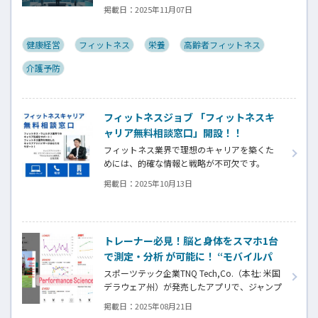
掲載日：
2025年11月07日
スポーツヘルスケア市場での販路拡大・協業
を促進するビジネスマッチングイベントを株
式会社Keep upが2025年12月４日（木）にベ
健康経営
フィットネス
栄養
高齢者フィットネス
ルサール六本木にて開催いたします。
介護予防
スポーツ、フィットネス、メディカル、ビュー
ティー、健康経営分野の5,000社以上の業界ネ
ットワークの方々にご参加いただいておりま
す。
フィットネスジョブ 「フィットネスキ
ャリア無料相談窓口」開設！！
フィットネス業界で理想のキャリアを築くた
めには、的確な情報と戦略が不可欠です。
「フィットネスキャリア無料相談室」は、あ
掲載日：
2025年10月13日
なたの課題に合わせて最適な解決策を提案し
ます。
・自分に合った職場選びをしたい
・面接がうまくいかず悩んでいる
トレーナー必見！脳と身体をスマホ1台
・長期的なキャリアプランを描きたい
で測定・分析 が可能に！ “モバイルパ
Fitness Business編集長 古屋があなたのキャリ
フォーマンスラボ”
ア形成を全力でサポートします。
スポーツテック企業TNQ Tech,Co.（本社: 米国
デラウェア州）が発売したアプリで、ジャンプ
力・敏捷性・反応速度・視覚機能・脳疲労・
掲載日：
2025年08月21日
睡眠・運動負荷といった身体と認知のパフォ