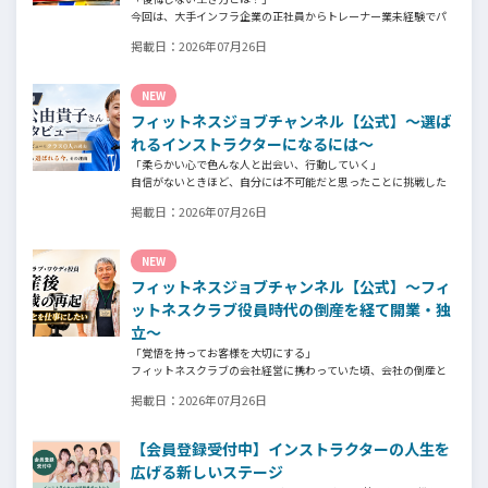
今回は、大手インフラ企業の正社員からトレーナー業未経験でパ
ーソナルジムオーナーへ転身された、パーソナルジム「ギフト」
掲載日：
2026年07月26日
代表の阿部周大さんへインタビュー。
今の仕事や環境を変えたい！とお悩みの方、必見です！
NEW
フィットネスジョブチャンネル【公式】～選ば
れるインストラクターになるには～
「柔らかい心で色んな人と出会い、行動していく」
自信がないときほど、自分には不可能だと思ったことに挑戦した
り、周囲のすすめに素直に耳を傾けていく。
掲載日：
2026年07月26日
そんな風に自分だけでは思いつかないことを行動に移してきた結
果が、今に繋がっているとお話してくださったヨガ講師の若松由
貴子さん。選ばれるインストラクターになるために若松さんが取
NEW
られた行動とは？
フィットネスジョブチャンネル【公式】～フィ
ットネスクラブ役員時代の倒産を経て開業・独
立～
「覚悟を持ってお客様を大切にする」
フィットネスクラブの会社経営に携わっていた頃、会社の倒産と
いう大きな局面を経て、それでも尚、同じ業界内で独立し再起を
掲載日：
2026年07月26日
図ったパーソナルジム「ファントレイン」代表近藤健祐さんにイ
ンタビュー。
フィットネスクラブのキャンペーンや違約金制度はお客様を大切
【会員登録受付中】インストラクターの人生を
にする仕組みだろうか！？資金が底をつく恐怖と闘いながらもお
広げる新しいステージ
客様との絆を築き上げた秘訣とは？