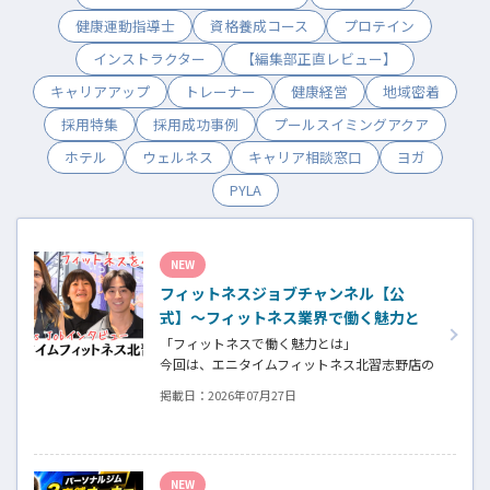
健康運動指導士
資格養成コース
プロテイン
インストラクター
【編集部正直レビュー】
キャリアアップ
トレーナー
健康経営
地域密着
採用特集
採用成功事例
プールスイミングアクア
ホテル
ウェルネス
キャリア相談窓口
ヨガ
PYLA
NEW
フィットネスジョブチャンネル【公
式】～フィットネス業界で働く魅力と
採用したい人材～
「フィットネスで働く魅力とは」
今回は、エニタイムフィットネス北習志野店の
オーナー、スタッフ、会員の皆様へ、「採
掲載日：
2026年07月27日
用」をテーマにフィットネスクラブの魅力に
ついてインタビュー。オーナー様からはスタ
ッフの採用基準、実際に採用されたスタッフ
の皆様からは働き甲斐や動機、お客様からは
NEW
そのスタッフの皆様がつくる施設やフィット