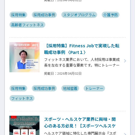
柄や価値観がサービス品質に直結するため
「条件に合う人」ではなく「現場にフィット
する人材」を見極めることが求められます。
採用特集
採用成功事例
スタジオプログラム
介護予防
この特集ではFitness Jobを通じて実際に採用
高齢者フィットネス
に至った企業様と登録者様の双方より採用や
転職における成功の秘訣をお伺いしていきま
す。
【採用特集】Fitness Jobで実現した転
職成功事例 〈Part１〉
フィットネス業界において、人材採用は事業成
長を左右する重要な要素です。特にトレーナー
やインストラクターはスキルだけでなく、人
掲載日：
2026年04月02日
柄や価値観がサービス品質に直結するため
「条件に合う人」ではなく「現場にフィット
する人材」を見極めることが求められます。
採用特集
採用成功事例
地域密着
トレーナー
この特集ではFitness Jobを通じて実際に採用
フィットネス
に至った企業様と登録者様の双方より採用や
転職における成功の秘訣をお伺いしていきま
す。
スポーツ・ヘルスケア業界に興味・関
心のある方必見！【スポーツヘルスケ
アoneディ2025開催！！（＠ベルサー
ヘルスケア領域に特化した専門展示会『スポ