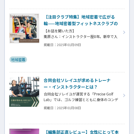
の勤務の様子や、働く魅力を台東区上野健康
増進センターに取材させていただきました。
【注目クラブ特集】地域密着で広がる
輪——地域密着型フィットネスクラブの
魅力
【お話を聞いた方】
栗原さん：インストラクター歴8年。新卒で入
社し在籍8年目。
掲載日：
2025年01月09日
田村さん：インストラクター歴3年。他総合型
クラブを経て在籍1年目。
地域密着
合同会社ソレイユが求めるトレーナ
ー・インストラクターとは？
合同会社ソレイユが運営する「Precise Golf
Lab」では、ゴルフ練習とともに身体のコンデ
ィションを整える独自のアプローチを提供し
掲載日：
2025年01月08日
ています。ここでは、トレーナーやインストラ
クターとして活躍するために求められる資質
やスキルについてお話を伺いました。
【編集部正直レビュー】女性にとって本