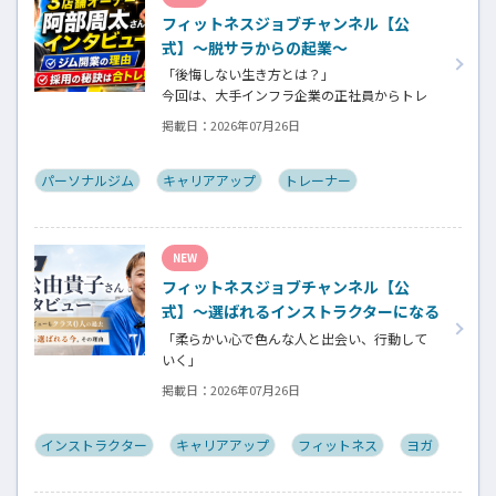
ネスについての魅力を語っていただきました。
フィットネスジョブチャンネル【公
式】～脱サラからの起業～
「後悔しない生き方とは？」
今回は、大手インフラ企業の正社員からトレ
ーナー業未経験でパーソナルジムオーナーへ
掲載日：
2026年07月26日
転身された、パーソナルジム「ギフト」代表
の阿部周大さんへインタビュー。
今の仕事や環境を変えたい！とお悩みの方、
パーソナルジム
キャリアアップ
トレーナー
必見です！
NEW
フィットネスジョブチャンネル【公
式】～選ばれるインストラクターになる
には～
「柔らかい心で色んな人と出会い、行動して
いく」
自信がないときほど、自分には不可能だと思っ
掲載日：
2026年07月26日
たことに挑戦したり、周囲のすすめに素直に
耳を傾けていく。
そんな風に自分だけでは思いつかないことを
インストラクター
キャリアアップ
フィットネス
ヨガ
行動に移してきた結果が、今に繋がっていると
お話してくださったヨガ講師の若松由貴子さ