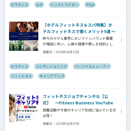
ピラティス
ヨガ
インストラクター
PYLA
【ホテルフィットネス＆スパ特集】ホ
テルフィットネスで働くメリット5選 ～
一般的なジムでは得られない、特別な
昨今のホテル業界においてインバウンド需要
キャリア価値とは～
の増加に伴い、心身の健康や癒しを目的とし
た「ウェルネスツーリズム」が重要な戦略と
掲載日：
2026年06月10日
なっています。そして、ウェルネスプログラム
を提供するヨガインストラクター、ピラティス
指導者、ストレッチトレーナー、コンディショ
ピラティス
コンディショニング
パーソナルトレーナー
ニングコーチ、ボクシングトレーナーなどの専
フィットネス
キャリアアップ
門スキルを持つ人材がホテル業界でも高く評
価される時代になっています。専門スキルを活
かす新たなステージの魅力とは⁉
フィットネスジョブチャンネル【公
式】 ～Fitness Business YouTube
開設！～
就職活動や今後のキャリア形成に悩んでいる方
必見！
YouTube開設の記念すべき第１回目は「フィッ
掲載日：
2026年06月07日
トネスキャリア相談」です。