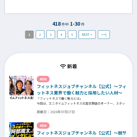
について、『Fitness Business』編集長の古屋
武範氏にインタビューを行いました。
418
1-30
件中
件
1
2
3
4
5
NEXT >
>>|
新着
NEW
フィットネスジョブチャンネル【公式】～フィ
ットネス業界で働く魅力と採用したい人材～
「フィットネスで働く魅力とは」
今回は、エニタイムフィットネス北習志野店のオーナー、スタッ
フ、会員の皆様へ、「採用」をテーマにフィットネスクラブの魅
掲載日：
2026年07月27日
力についてインタビュー。オーナー様からはスタッフの採用基
準、実際に採用されたスタッフの皆様からは働き甲斐や動機、お
客様からはそのスタッフの皆様がつくる施設やフィットネスにつ
NEW
いての魅力を語っていただきました。
フィットネスジョブチャンネル【公式】～脱サ