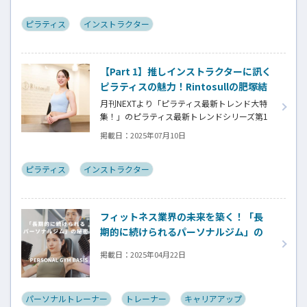
なしを実現する革新的なスタジオシステムの
魅力を、藤沢店店長兼スーパーバイザーの齋
ピラティス
インストラクター
藤舞さんのキャリアストーリーとともに紹
介。お客様一人ひとりに寄り添う指導スタイ
ルと、2年で店長に昇進できる成長環境につい
【Part 1】推しインストラクターに訊く
て詳しく解説！
ピラティスの魅力！Rintosullの肥塚結
莉さん
月刊NEXTより「ピラティス最新トレンド大特
集！」のピラティス最新トレンドシリーズ第1
弾。今回は「Rintosull」です。アジャスト重視
掲載日：
2025年07月10日
の指導法や、社会人1年目の肥塚結莉インスト
ラクターの体験談を通じて、大人数でも質の高
いレッスンを提供する同スタジオの特徴を紹
ピラティス
インストラクター
介。お客様の身体の変化を実感できる対面指
導の魅力と、成長できる環境について詳しく
解説しています。
フィットネス業界の未来を築く！「長
期的に続けられるパーソナルジム」の
秘密【PERSONAL GYM BASIS】
掲載日：
2025年04月22日
パーソナルトレーナー
トレーナー
キャリアアップ