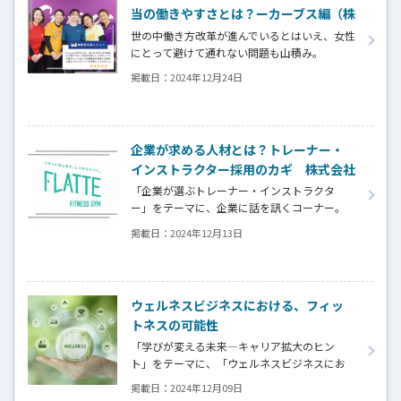
当の働きやすさとは？ーカーブス編（株
式会社サークフィット）
世の中働き方改革が進んでいるとはいえ、女性
にとって避けて通れない問題も山積み。
本当の意味で女性が輝いていて、長く働ける会
掲載日：
2024年12月24日
社を特集したいと考えていた中で、
サークフィットさんを知り取材させていただ
きました。
多くのフランチャイズ展開が広がるフィット
企業が求める人材とは？トレーナー・
ネス施設で、生き生きとスタッフが働ける秘
インストラクター採用のカギ 株式会社
密は何なのか。
ファノーヴァ（FLATTE）
そんなカーブスを運営する、株式会社サークフ
「企業が選ぶトレーナー・インストラクタ
ィットのお二人に話を聞きました。
ー」をテーマに、企業に話を訊くコーナー。
今回は、セミパーソナルトレーニング
掲載日：
2024年12月13日
「FLATTE」を展開する、株式会社ファノーヴ
ァに、気になる人材採用や育成についてお話
を伺いました。
ウェルネスビジネスにおける、フィッ
トネスの可能性
「学びが変える未来―キャリア拡大のヒン
ト」をテーマに、「ウェルネスビジネスにお
けるフィットネスの可能性」に注目します。今
掲載日：
2024年12月09日
回は、今後の日本のフィットネス業界の戦略