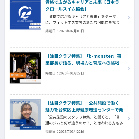
資格で広がるキャリアと未来【日本ラ
クロールスイム協会】
「資格で広がるキャリアと未来」をテーマ
に、フィットネス業界の新たな可能性を探り
ます。今回は、「歩くように泳ぐ」をテーマに
掲載日：
2025年02月03日
した日本ラクロールスイム協会の指導法に焦
点を当て、協会が提供する「ラクロール初級イ
ンストラクター認定講座」についてご紹介し
ます。修了後は、指導者としてのキャリアアッ
【注目クラブ特集】「b-monster」事
プの道が広がり、より健康的な泳ぎ方を教え
業部長が語る、現場力と育成への挑戦
ることで未来を切り開くチャンスが待っていま
す。
掲載日：
2025年01月27日
【注目クラブ特集】ー公共施設で働く
魅力を台東区上野健康増進センターで発
見！ー株式会社オーエンス
「公共施設のスタッフ募集」と聞くと、「普
通のジムと何が違うのか？」と思われる方も多
いはず。
掲載日：
2025年01月22日
スタッフとして具体的に何をするのか。実際