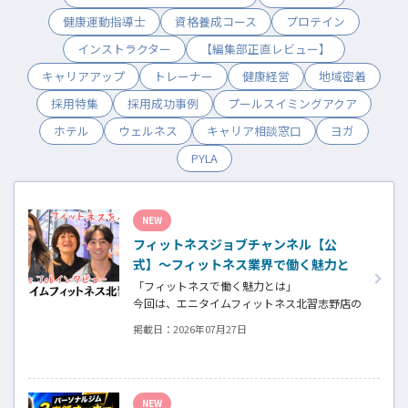
健康運動指導士
資格養成コース
プロテイン
インストラクター
【編集部正直レビュー】
キャリアアップ
トレーナー
健康経営
地域密着
採用特集
採用成功事例
プールスイミングアクア
ホテル
ウェルネス
キャリア相談窓口
ヨガ
PYLA
NEW
フィットネスジョブチャンネル【公
式】～フィットネス業界で働く魅力と
採用したい人材～
「フィットネスで働く魅力とは」
今回は、エニタイムフィットネス北習志野店の
オーナー、スタッフ、会員の皆様へ、「採
掲載日：
2026年07月27日
用」をテーマにフィットネスクラブの魅力に
ついてインタビュー。オーナー様からはスタ
ッフの採用基準、実際に採用されたスタッフ
の皆様からは働き甲斐や動機、お客様からは
NEW
そのスタッフの皆様がつくる施設やフィット