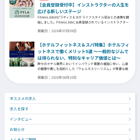
【会員登録受付中】インストラクターの人生を
客様との絆を築き上げた秘訣とは？
広げる新しいステージ
Fitness Jobはピラティス＆ヨガ ライフスタイル協会との連携を開
始しました。Fitness Jobに会員登録されているインストラクター
皆様の人生を広げる新しいステージとして、同協会とともにサポ
掲載日：
2026年07月09日
ートをしていきます。
【ホテルフィットネス＆スパ特集】ホテルフィ
ットネスで働くメリット5選 ～一般的なジムで
は得られない、特別なキャリア価値とは～
昨今のホテル業界においてインバウンド需要の増加に伴い、心身
の健康や癒しを目的とした「ウェルネスツーリズム」が重要な戦
略となっています。そして、ウェルネスプログラムを提供するヨ
掲載日：
2026年06月10日
ガインストラクター、ピラティス指導者、ストレッチトレーナ
ー、コンディショニングコーチ、ボクシングトレーナーなどの専門
スキルを持つ人材がホテル業界でも高く評価される時代になって
います。専門スキルを活かす新たなステージの魅力とは⁉
オススメの求人
求人を探す
インタビュー
お知らせ
よくあるご質問