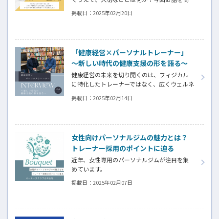
ったのは、スポーツクラブ湘南台ファーストで
掲載日：
2025年02月20日
活躍する吉澤美保さん。海外でヨガに出会
い、日本に帰国後にインストラクターとして
の道を歩み始めた吉澤さんは、どのようにし
て現在のキャリアを築いてきたのでしょう
「健康経営×パーソナルトレーナー」
か？ スポーツクラブ湘南台ファーストでのデ
～新しい時代の健康支援の形を語る～
ビューのきっかけから、成長を支えた環境に
ついて詳しく取材させていただきました。
健康経営の未来を切り開くのは、フィジカル
に特化したトレーナーではなく、広くウェルネ
スやビジネスに精通したトレーナーだ。経営
掲載日：
2025年02月14日
者の視点を取り入れた新しい支援の形とは？
株式会社ルネサンスの樋口さんと株式会社
ALIVEの鈴木さんが、「健康経営とパーソナル
トレーナー」をテーマに熱い対談を繰り広げ
女性向けパーソナルジムの魅力とは？
ました。業界の未来に迫る、ワクワクするよ
トレーナー採用のポイントに迫る
うな対話をお届けします。
近年、女性専用のパーソナルジムが注目を集
めています。
掲載日：
2025年02月07日
今回は、そんなジムの特徴や、トレーナー採
用のポイント、独立支援制度についてオーナ
ーズクラブ合同会社へインタビューをしまし
た。