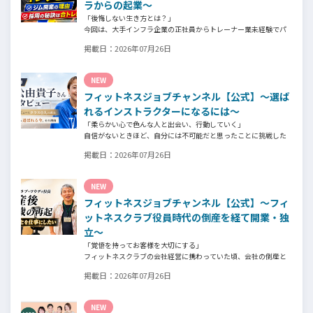
ラからの起業～
「後悔しない生き方とは？」
今回は、大手インフラ企業の正社員からトレーナー業未経験でパ
ーソナルジムオーナーへ転身された、パーソナルジム「ギフト」
掲載日：
2026年07月26日
代表の阿部周大さんへインタビュー。
今の仕事や環境を変えたい！とお悩みの方、必見です！
NEW
フィットネスジョブチャンネル【公式】～選ば
れるインストラクターになるには～
「柔らかい心で色んな人と出会い、行動していく」
自信がないときほど、自分には不可能だと思ったことに挑戦した
り、周囲のすすめに素直に耳を傾けていく。
掲載日：
2026年07月26日
そんな風に自分だけでは思いつかないことを行動に移してきた結
果が、今に繋がっているとお話してくださったヨガ講師の若松由
貴子さん。選ばれるインストラクターになるために若松さんが取
NEW
られた行動とは？
フィットネスジョブチャンネル【公式】～フィ
ットネスクラブ役員時代の倒産を経て開業・独
立～
「覚悟を持ってお客様を大切にする」
フィットネスクラブの会社経営に携わっていた頃、会社の倒産と
いう大きな局面を経て、それでも尚、同じ業界内で独立し再起を
掲載日：
2026年07月26日
図ったパーソナルジム「ファントレイン」代表近藤健祐さんにイ
ンタビュー。
フィットネスクラブのキャンペーンや違約金制度はお客様を大切
NEW
にする仕組みだろうか！？資金が底をつく恐怖と闘いながらもお