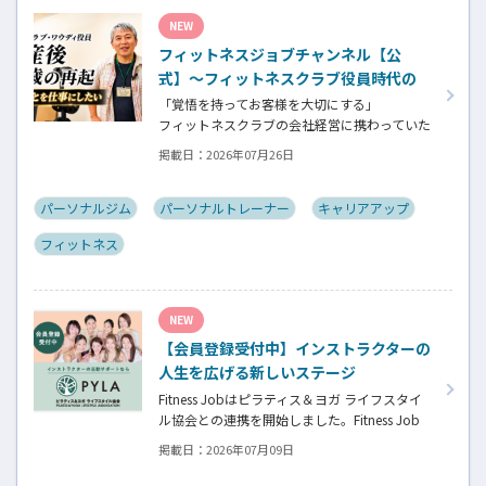
ん。選ばれるインストラクターになるために
NEW
若松さんが取られた行動とは？
フィットネスジョブチャンネル【公
式】～フィットネスクラブ役員時代の
倒産を経て開業・独立～
「覚悟を持ってお客様を大切にする」
フィットネスクラブの会社経営に携わっていた
頃、会社の倒産という大きな局面を経て、それ
掲載日：
2026年07月26日
でも尚、同じ業界内で独立し再起を図ったパ
ーソナルジム「ファントレイン」代表近藤健
祐さんにインタビュー。
パーソナルジム
パーソナルトレーナー
キャリアアップ
フィットネスクラブのキャンペーンや違約金制
フィットネス
度はお客様を大切にする仕組みだろうか！？資
金が底をつく恐怖と闘いながらもお客様との
絆を築き上げた秘訣とは？
NEW
【会員登録受付中】インストラクターの
人生を広げる新しいステージ
Fitness Jobはピラティス＆ヨガ ライフスタイ
ル協会との連携を開始しました。Fitness Job
に会員登録されているインストラクター皆様
掲載日：
2026年07月09日
の人生を広げる新しいステージとして、同協会
とともにサポートをしていきます。