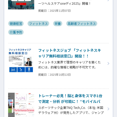
ル六本木）】
ーツヘルスケアoneディ2025』開催！
掲載日：
2025年11月07日
スポーツヘルスケア市場での販路拡大・協業
を促進するビジネスマッチングイベントを株
式会社Keep upが2025年12月４日（木）にベ
健康経営
フィットネス
栄養
高齢者フィットネス
ルサール六本木にて開催いたします。
介護予防
スポーツ、フィットネス、メディカル、ビュー
ティー、健康経営分野の5,000社以上の業界ネ
ットワークの方々にご参加いただいておりま
す。
フィットネスジョブ 「フィットネスキ
ャリア無料相談窓口」開設！！
フィットネス業界で理想のキャリアを築くた
めには、的確な情報と戦略が不可欠です。
「フィットネスキャリア無料相談室」は、あ
掲載日：
2025年10月13日
なたの課題に合わせて最適な解決策を提案し
ます。
・自分に合った職場選びをしたい
・面接がうまくいかず悩んでいる
トレーナー必見！脳と身体をスマホ1台
・長期的なキャリアプランを描きたい
で測定・分析 が可能に！ “モバイルパ
Fitness Business編集長 古屋があなたのキャリ
フォーマンスラボ”
ア形成を全力でサポートします。
スポーツテック企業TNQ Tech,Co.（本社: 米国
デラウェア州）が発売したアプリで、ジャンプ