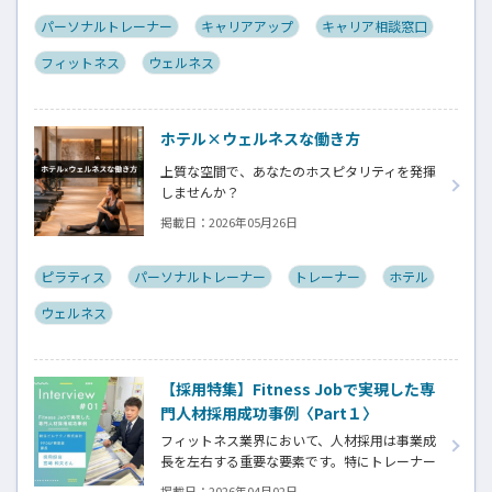
「フィットネスキャリア無料相談窓口」にお
寄せいただいた実際のご相談をYouTubeで紹
パーソナルトレーナー
キャリアアップ
キャリア相談窓口
介し、その問題解決までの考え方や行動プロ
フィットネス
ウェルネス
セスを視聴しながら学べる内容となっておりま
す。
ホテル×ウェルネスな働き方
上質な空間で、あなたのホスピタリティを発揮
しませんか？
掲載日：
2026年05月26日
ピラティス
パーソナルトレーナー
トレーナー
ホテル
ウェルネス
【採用特集】Fitness Jobで実現した専
門人材採用成功事例〈Part１〉
フィットネス業界において、人材採用は事業成
長を左右する重要な要素です。特にトレーナー
やインストラクターはスキルだけでなく、人
掲載日：
2026年04月02日