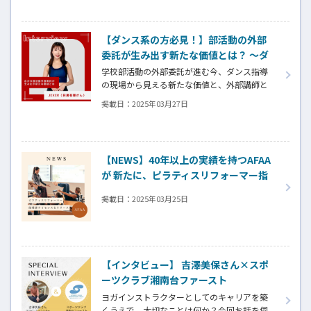
【ダンス系の方必見！】部活動の外部
委託が生み出す新たな価値とは？ ～ダ
ンス指導を通じた部活動の魅力と外部
学校部活動の外部委託が進む今、ダンス指導
講師としての働き方～
の現場から見える新たな価値と、外部講師と
いう働き方の魅力に迫ります。
掲載日：
2025年03月27日
【NEWS】40年以上の実績を持つAFAA
が 新たに、ピラティスリフォーマー指
導者ライセンスをリリース
掲載日：
2025年03月25日
【インタビュー】 吉澤美保さん×スポ
ーツクラブ湘南台ファースト
ヨガインストラクターとしてのキャリアを築
くうえで、大切なことは何か？今回お話を伺