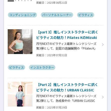
力・敏捷性・反応速度・視覚機能・脳疲労・
掲載日：
2025年08月21日
睡眠・運動負荷といった身体と認知のパフォ
ーマンスを、スマートフォン1台で総合的に測
定・分析できる新サービス「モバイルパフォ
コンディショニング
パーソナルトレーナー
ピラティス
ーマンスラボ」。開発者で自らもトレーナー
として多くの実績を持つ、代表の山木氏にア
プリ開発に至る経緯を訊きました。
【part 3】推しインストラクターに訊く
ピラティスの魅力！Pilates KのMizuki
さん
月刊NEXTのピラティス最新トレンドシリーズ
第3弾として、全国35店舗展開の「Pilates K」
に注目。西海岸風の洗練空間で音楽とともに
掲載日：
2025年07月31日
楽しむ新感覚ピラティスの魅力を、新卒入社か
ら5年間で各店オープニングを手がけたベテラ
ントレーナー・Mizukiさんの体験談とともに紹
ピラティス
インストラクター
介。英語キューイングとライブ感で参加者の
表情を変える、感動レッスンの秘密に迫る！
【Part 2】推しインストラクターに訊く
ピラティスの魅力！URBAN CLASSIC
PILATESの斎藤舞さん
月刊NEXTのピラティス最新トレンドシリーズ
第2弾として、急成長中の「URBAN CLASSIC
PILATES」をインタビュー。サーキット形式の
掲載日：
2025年07月29日
セミパーソナル指導で、予約なし・待ち時間