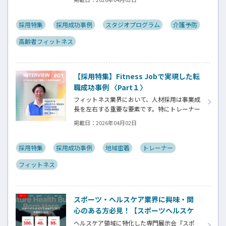
柄や価値観がサービス品質に直結するため
「条件に合う人」ではなく「現場にフィット
する人材」を見極めることが求められます。
採用特集
採用成功事例
スタジオプログラム
介護予防
この特集ではFitness Jobを通じて実際に採用
高齢者フィットネス
に至った企業様と登録者様の双方より採用や
転職における成功の秘訣をお伺いしていきま
す。
【採用特集】Fitness Jobで実現した転
職成功事例 〈Part１〉
フィットネス業界において、人材採用は事業成
長を左右する重要な要素です。特にトレーナー
やインストラクターはスキルだけでなく、人
掲載日：
2026年04月02日
柄や価値観がサービス品質に直結するため
「条件に合う人」ではなく「現場にフィット
する人材」を見極めることが求められます。
採用特集
採用成功事例
地域密着
トレーナー
この特集ではFitness Jobを通じて実際に採用
フィットネス
に至った企業様と登録者様の双方より採用や
転職における成功の秘訣をお伺いしていきま
す。
スポーツ・ヘルスケア業界に興味・関
心のある方必見！【スポーツヘルスケ
アoneディ2025開催！！（＠ベルサー
ヘルスケア領域に特化した専門展示会『スポ