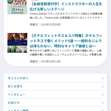
【会員登録受付中】インストラクターの人生を
客様との絆を築き上げた秘訣とは？
広げる新しいステージ
Fitness Jobはピラティス＆ヨガ ライフスタイル協会との連携を開
始しました。Fitness Jobに会員登録されているインストラクター
皆様の人生を広げる新しいステージとして、同協会とともにサポ
掲載日：
2026年07月09日
ートをしていきます。
【ホテルフィットネス＆スパ特集】ホテルフィ
ットネスで働くメリット5選 ～一般的なジムで
は得られない、特別なキャリア価値とは～
昨今のホテル業界においてインバウンド需要の増加に伴い、心身
の健康や癒しを目的とした「ウェルネスツーリズム」が重要な戦
略となっています。そして、ウェルネスプログラムを提供するヨ
掲載日：
2026年06月10日
ガインストラクター、ピラティス指導者、ストレッチトレーナ
ー、コンディショニングコーチ、ボクシングトレーナーなどの専門
スキルを持つ人材がホテル業界でも高く評価される時代になって
います。専門スキルを活かす新たなステージの魅力とは⁉
オススメの求人
求人を探す
インタビュー
お知らせ
よくあるご質問