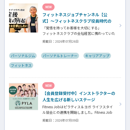
ん。選ばれるインストラクターになるために
NEW
若松さんが取られた行動とは？
フィットネスジョブチャンネル【公
式】～フィットネスクラブ役員時代の
倒産を経て開業・独立～
「覚悟を持ってお客様を大切にする」
フィットネスクラブの会社経営に携わっていた
頃、会社の倒産という大きな局面を経て、それ
掲載日：
2026年07月26日
でも尚、同じ業界内で独立し再起を図ったパ
ーソナルジム「ファントレイン」代表近藤健
祐さんにインタビュー。
パーソナルジム
パーソナルトレーナー
キャリアアップ
フィットネスクラブのキャンペーンや違約金制
フィットネス
度はお客様を大切にする仕組みだろうか！？資
金が底をつく恐怖と闘いながらもお客様との
絆を築き上げた秘訣とは？
NEW
【会員登録受付中】インストラクターの
人生を広げる新しいステージ
Fitness Jobはピラティス＆ヨガ ライフスタイ
ル協会との連携を開始しました。Fitness Job
に会員登録されているインストラクター皆様
掲載日：
2026年07月09日
の人生を広げる新しいステージとして、同協会
とともにサポートをしていきます。