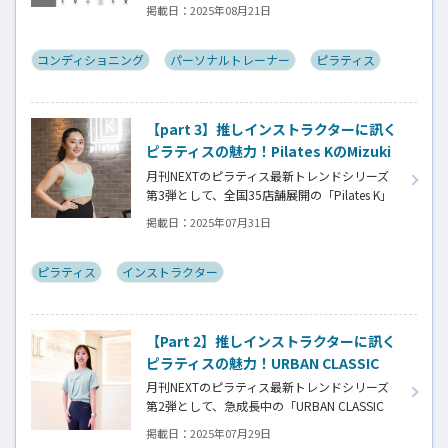
力・敏捷性・反応速度・視覚機能・脳疲労・
掲載日：
2025年08月21日
睡眠・運動負荷といった身体と認知のパフォ
ーマンスを、スマートフォン1台で総合的に測
定・分析できる新サービス「モバイルパフォ
コンディショニング
パーソナルトレーナー
ピラティス
ーマンスラボ」。開発者で自らもトレーナー
として多くの実績を持つ、代表の山木氏にア
プリ開発に至る経緯を訊きました。
【part 3】推しインストラクターに訊く
ピラティスの魅力！Pilates KのMizuki
さん
月刊NEXTのピラティス最新トレンドシリーズ
第3弾として、全国35店舗展開の「Pilates K」
に注目。西海岸風の洗練空間で音楽とともに
掲載日：
2025年07月31日
楽しむ新感覚ピラティスの魅力を、新卒入社か
ら5年間で各店オープニングを手がけたベテラ
ントレーナー・Mizukiさんの体験談とともに紹
ピラティス
インストラクター
介。英語キューイングとライブ感で参加者の
表情を変える、感動レッスンの秘密に迫る！
【Part 2】推しインストラクターに訊く
ピラティスの魅力！URBAN CLASSIC
PILATESの斎藤舞さん
月刊NEXTのピラティス最新トレンドシリーズ
第2弾として、急成長中の「URBAN CLASSIC
PILATES」をインタビュー。サーキット形式の
掲載日：
2025年07月29日
セミパーソナル指導で、予約なし・待ち時間