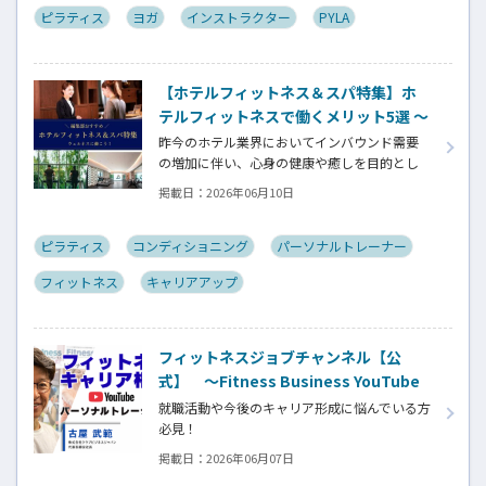
ピラティス
ヨガ
インストラクター
PYLA
【ホテルフィットネス＆スパ特集】ホ
テルフィットネスで働くメリット5選 ～
一般的なジムでは得られない、特別な
昨今のホテル業界においてインバウンド需要
キャリア価値とは～
の増加に伴い、心身の健康や癒しを目的とし
た「ウェルネスツーリズム」が重要な戦略と
掲載日：
2026年06月10日
なっています。そして、ウェルネスプログラム
を提供するヨガインストラクター、ピラティス
指導者、ストレッチトレーナー、コンディショ
ピラティス
コンディショニング
パーソナルトレーナー
ニングコーチ、ボクシングトレーナーなどの専
フィットネス
キャリアアップ
門スキルを持つ人材がホテル業界でも高く評
価される時代になっています。専門スキルを活
かす新たなステージの魅力とは⁉
フィットネスジョブチャンネル【公
式】 ～Fitness Business YouTube
開設！～
就職活動や今後のキャリア形成に悩んでいる方
必見！
YouTube開設の記念すべき第１回目は「フィッ
掲載日：
2026年06月07日
トネスキャリア相談」です。