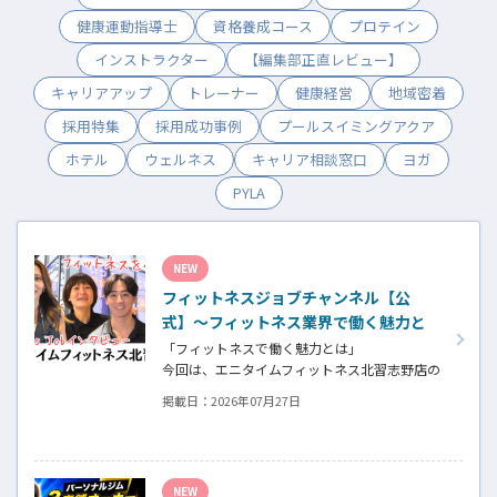
健康運動指導士
資格養成コース
プロテイン
インストラクター
【編集部正直レビュー】
キャリアアップ
トレーナー
健康経営
地域密着
採用特集
採用成功事例
プールスイミングアクア
ホテル
ウェルネス
キャリア相談窓口
ヨガ
PYLA
NEW
フィットネスジョブチャンネル【公
式】～フィットネス業界で働く魅力と
採用したい人材～
「フィットネスで働く魅力とは」
今回は、エニタイムフィットネス北習志野店の
オーナー、スタッフ、会員の皆様へ、「採
掲載日：
2026年07月27日
用」をテーマにフィットネスクラブの魅力に
ついてインタビュー。オーナー様からはスタ
ッフの採用基準、実際に採用されたスタッフ
の皆様からは働き甲斐や動機、お客様からは
NEW
そのスタッフの皆様がつくる施設やフィット