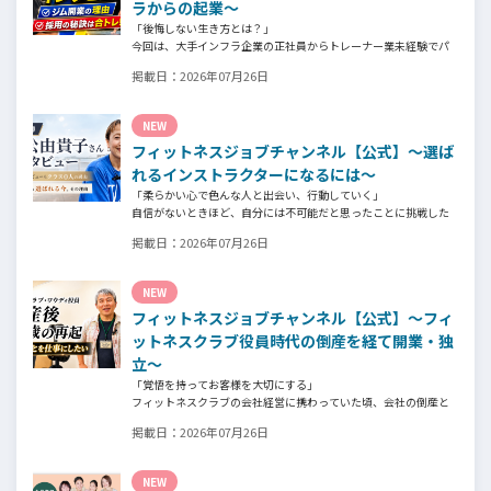
ラからの起業～
「後悔しない生き方とは？」
今回は、大手インフラ企業の正社員からトレーナー業未経験でパ
ーソナルジムオーナーへ転身された、パーソナルジム「ギフト」
掲載日：
2026年07月26日
代表の阿部周大さんへインタビュー。
今の仕事や環境を変えたい！とお悩みの方、必見です！
NEW
フィットネスジョブチャンネル【公式】～選ば
れるインストラクターになるには～
「柔らかい心で色んな人と出会い、行動していく」
自信がないときほど、自分には不可能だと思ったことに挑戦した
り、周囲のすすめに素直に耳を傾けていく。
掲載日：
2026年07月26日
そんな風に自分だけでは思いつかないことを行動に移してきた結
果が、今に繋がっているとお話してくださったヨガ講師の若松由
貴子さん。選ばれるインストラクターになるために若松さんが取
NEW
られた行動とは？
フィットネスジョブチャンネル【公式】～フィ
ットネスクラブ役員時代の倒産を経て開業・独
立～
「覚悟を持ってお客様を大切にする」
フィットネスクラブの会社経営に携わっていた頃、会社の倒産と
いう大きな局面を経て、それでも尚、同じ業界内で独立し再起を
掲載日：
2026年07月26日
図ったパーソナルジム「ファントレイン」代表近藤健祐さんにイ
ンタビュー。
フィットネスクラブのキャンペーンや違約金制度はお客様を大切
NEW
にする仕組みだろうか！？資金が底をつく恐怖と闘いながらもお