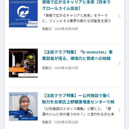
資格で広がるキャリアと未来【日本ラ
クロールスイム協会】
「資格で広がるキャリアと未来」をテーマ
に、フィットネス業界の新たな可能性を探り
ます。今回は、「歩くように泳ぐ」をテーマに
掲載日：
2025年02月03日
した日本ラクロールスイム協会の指導法に焦
点を当て、協会が提供する「ラクロール初級イ
ンストラクター認定講座」についてご紹介し
ます。修了後は、指導者としてのキャリアアッ
【注目クラブ特集】「b-monster」事
プの道が広がり、より健康的な泳ぎ方を教え
業部長が語る、現場力と育成への挑戦
ることで未来を切り開くチャンスが待っていま
す。
掲載日：
2025年01月27日
【注目クラブ特集】ー公共施設で働く
魅力を台東区上野健康増進センターで発
見！ー株式会社オーエンス
「公共施設のスタッフ募集」と聞くと、「普
通のジムと何が違うのか？」と思われる方も多
いはず。
掲載日：
2025年01月22日
スタッフとして具体的に何をするのか。実際