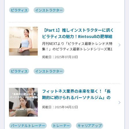
なしを実現する革新的なスタジオシステムの
魅力を、藤沢店店長兼スーパーバイザーの齋
ピラティス
インストラクター
藤舞さんのキャリアストーリーとともに紹
介。お客様一人ひとりに寄り添う指導スタイ
ルと、2年で店長に昇進できる成長環境につい
【Part 1】推しインストラクターに訊く
て詳しく解説！
ピラティスの魅力！Rintosullの肥塚結
莉さん
月刊NEXTより「ピラティス最新トレンド大特
集！」のピラティス最新トレンドシリーズ第1
弾。今回は「Rintosull」です。アジャスト重視
掲載日：
2025年07月10日
の指導法や、社会人1年目の肥塚結莉インスト
ラクターの体験談を通じて、大人数でも質の高
いレッスンを提供する同スタジオの特徴を紹
ピラティス
インストラクター
介。お客様の身体の変化を実感できる対面指
導の魅力と、成長できる環境について詳しく
解説しています。
フィットネス業界の未来を築く！「長
期的に続けられるパーソナルジム」の
秘密【PERSONAL GYM BASIS】
掲載日：
2025年04月22日
パーソナルトレーナー
トレーナー
キャリアアップ