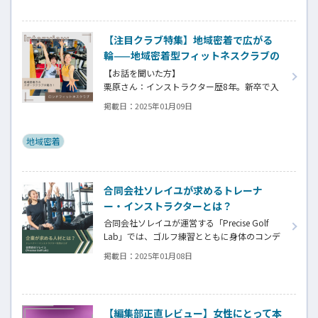
の勤務の様子や、働く魅力を台東区上野健康
増進センターに取材させていただきました。
【注目クラブ特集】地域密着で広がる
輪——地域密着型フィットネスクラブの
魅力
【お話を聞いた方】
栗原さん：インストラクター歴8年。新卒で入
社し在籍8年目。
掲載日：
2025年01月09日
田村さん：インストラクター歴3年。他総合型
クラブを経て在籍1年目。
地域密着
合同会社ソレイユが求めるトレーナ
ー・インストラクターとは？
合同会社ソレイユが運営する「Precise Golf
Lab」では、ゴルフ練習とともに身体のコンデ
ィションを整える独自のアプローチを提供し
掲載日：
2025年01月08日
ています。ここでは、トレーナーやインストラ
クターとして活躍するために求められる資質
やスキルについてお話を伺いました。
【編集部正直レビュー】女性にとって本