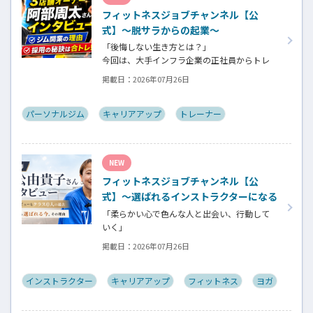
ネスについての魅力を語っていただきました。
フィットネスジョブチャンネル【公
式】～脱サラからの起業～
「後悔しない生き方とは？」
今回は、大手インフラ企業の正社員からトレ
ーナー業未経験でパーソナルジムオーナーへ
掲載日：
2026年07月26日
転身された、パーソナルジム「ギフト」代表
の阿部周大さんへインタビュー。
今の仕事や環境を変えたい！とお悩みの方、
パーソナルジム
キャリアアップ
トレーナー
必見です！
NEW
フィットネスジョブチャンネル【公
式】～選ばれるインストラクターになる
には～
「柔らかい心で色んな人と出会い、行動して
いく」
自信がないときほど、自分には不可能だと思っ
掲載日：
2026年07月26日
たことに挑戦したり、周囲のすすめに素直に
耳を傾けていく。
そんな風に自分だけでは思いつかないことを
インストラクター
キャリアアップ
フィットネス
ヨガ
行動に移してきた結果が、今に繋がっていると
お話してくださったヨガ講師の若松由貴子さ