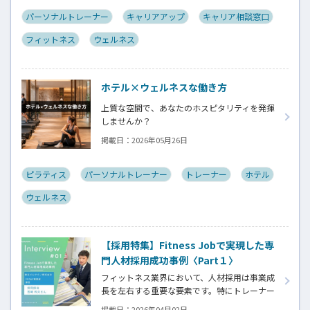
「フィットネスキャリア無料相談窓口」にお
寄せいただいた実際のご相談をYouTubeで紹
パーソナルトレーナー
キャリアアップ
キャリア相談窓口
介し、その問題解決までの考え方や行動プロ
フィットネス
ウェルネス
セスを視聴しながら学べる内容となっておりま
す。
ホテル×ウェルネスな働き方
上質な空間で、あなたのホスピタリティを発揮
しませんか？
掲載日：
2026年05月26日
ピラティス
パーソナルトレーナー
トレーナー
ホテル
ウェルネス
【採用特集】Fitness Jobで実現した専
門人材採用成功事例〈Part１〉
フィットネス業界において、人材採用は事業成
長を左右する重要な要素です。特にトレーナー
やインストラクターはスキルだけでなく、人
掲載日：
2026年04月02日