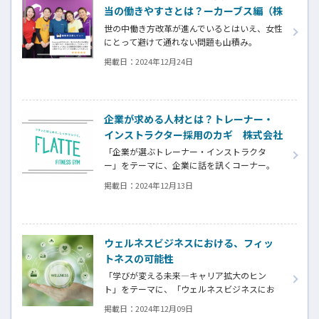
当の働きやすさとは？ーカーブス編（株
式会社サークフィット）
世の中働き方改革が進んでいるとはいえ、女性
にとって避けて通れない問題も山積み。
本当の意味で女性が輝いていて、長く働ける会
掲載日：
2024年12月24日
社を特集したいと考えていた中で、
サークフィットさんを知り取材させていただ
きました。
多くのフランチャイズ展開が広がるフィット
企業が求める人材とは？トレーナー・
ネス施設で、生き生きとスタッフが働ける秘
インストラクター採用のカギ 株式会社
密は何なのか。
ファノーヴァ（FLATTE）
そんなカーブスを運営する、株式会社サークフ
「企業が選ぶトレーナー・インストラクタ
ィットのお二人に話を聞きました。
ー」をテーマに、企業に話を訊くコーナー。
今回は、セミパーソナルトレーニング
掲載日：
2024年12月13日
「FLATTE」を展開する、株式会社ファノーヴ
ァに、気になる人材採用や育成についてお話
を伺いました。
ウェルネスビジネスにおける、フィッ
トネスの可能性
「学びが変える未来―キャリア拡大のヒン
ト」をテーマに、「ウェルネスビジネスにお
けるフィットネスの可能性」に注目します。今
掲載日：
2024年12月09日
回は、今後の日本のフィットネス業界の戦略