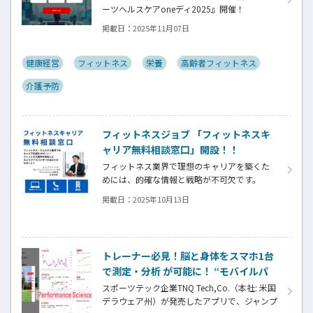
ル六本木）】
ーツヘルスケアoneディ2025』開催！
掲載日：
2025年11月07日
スポーツヘルスケア市場での販路拡大・協業
を促進するビジネスマッチングイベントを株
式会社Keep upが2025年12月４日（木）にベ
健康経営
フィットネス
栄養
高齢者フィットネス
ルサール六本木にて開催いたします。
介護予防
スポーツ、フィットネス、メディカル、ビュー
ティー、健康経営分野の5,000社以上の業界ネ
ットワークの方々にご参加いただいておりま
す。
フィットネスジョブ 「フィットネスキ
ャリア無料相談窓口」開設！！
フィットネス業界で理想のキャリアを築くた
めには、的確な情報と戦略が不可欠です。
「フィットネスキャリア無料相談室」は、あ
掲載日：
2025年10月13日
なたの課題に合わせて最適な解決策を提案し
ます。
・自分に合った職場選びをしたい
・面接がうまくいかず悩んでいる
トレーナー必見！脳と身体をスマホ1台
・長期的なキャリアプランを描きたい
で測定・分析 が可能に！ “モバイルパ
Fitness Business編集長 古屋があなたのキャリ
フォーマンスラボ”
ア形成を全力でサポートします。
スポーツテック企業TNQ Tech,Co.（本社: 米国
デラウェア州）が発売したアプリで、ジャンプ