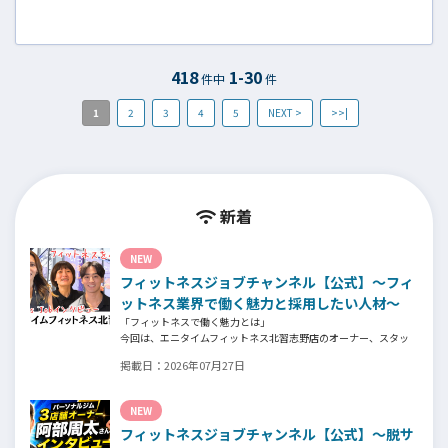
について、『Fitness Business』編集長の古屋
武範氏にインタビューを行いました。
418
1-30
件中
件
1
2
3
4
5
NEXT >
>>|
新着
NEW
フィットネスジョブチャンネル【公式】～フィ
ットネス業界で働く魅力と採用したい人材～
「フィットネスで働く魅力とは」
今回は、エニタイムフィットネス北習志野店のオーナー、スタッ
フ、会員の皆様へ、「採用」をテーマにフィットネスクラブの魅
掲載日：
2026年07月27日
力についてインタビュー。オーナー様からはスタッフの採用基
準、実際に採用されたスタッフの皆様からは働き甲斐や動機、お
客様からはそのスタッフの皆様がつくる施設やフィットネスにつ
NEW
いての魅力を語っていただきました。
フィットネスジョブチャンネル【公式】～脱サ