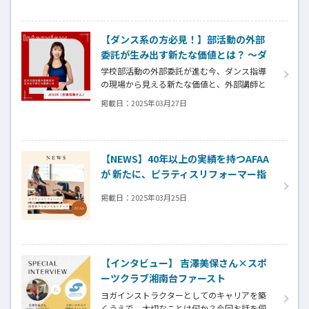
【ダンス系の方必見！】部活動の外部
委託が生み出す新たな価値とは？ ～ダ
ンス指導を通じた部活動の魅力と外部
学校部活動の外部委託が進む今、ダンス指導
講師としての働き方～
の現場から見える新たな価値と、外部講師と
いう働き方の魅力に迫ります。
掲載日：
2025年03月27日
【NEWS】40年以上の実績を持つAFAA
が 新たに、ピラティスリフォーマー指
導者ライセンスをリリース
掲載日：
2025年03月25日
【インタビュー】 吉澤美保さん×スポ
ーツクラブ湘南台ファースト
ヨガインストラクターとしてのキャリアを築
くうえで、大切なことは何か？今回お話を伺