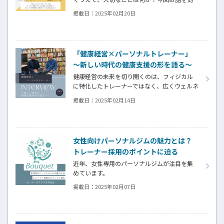
ったのは、スポーツクラブ湘南台ファーストで
掲載日：
2025年02月20日
活躍する吉澤美保さん。海外でヨガに出会
い、日本に帰国後にインストラクターとして
の道を歩み始めた吉澤さんは、どのようにし
て現在のキャリアを築いてきたのでしょう
「健康経営×パーソナルトレーナー」
か？ スポーツクラブ湘南台ファーストでのデ
～新しい時代の健康支援の形を語る～
ビューのきっかけから、成長を支えた環境に
ついて詳しく取材させていただきました。
健康経営の未来を切り開くのは、フィジカル
に特化したトレーナーではなく、広くウェルネ
スやビジネスに精通したトレーナーだ。経営
掲載日：
2025年02月14日
者の視点を取り入れた新しい支援の形とは？
株式会社ルネサンスの樋口さんと株式会社
ALIVEの鈴木さんが、「健康経営とパーソナル
トレーナー」をテーマに熱い対談を繰り広げ
女性向けパーソナルジムの魅力とは？
ました。業界の未来に迫る、ワクワクするよ
トレーナー採用のポイントに迫る
うな対話をお届けします。
近年、女性専用のパーソナルジムが注目を集
めています。
掲載日：
2025年02月07日
今回は、そんなジムの特徴や、トレーナー採
用のポイント、独立支援制度についてオーナ
ーズクラブ合同会社へインタビューをしまし
た。