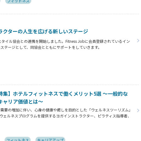
フィットネス
ラクターの人生を広げる新しいステージ
イフスタイル協会との連携を開始しました。Fitness Jobに会員登録されているイン
いステージとして、同協会とともにサポートをしていきます。
特集】ホテルフィットネスで働くメリット5選 ～一般的な
キャリア価値とは～
ド需要の増加に伴い、心身の健康や癒しを目的とした「ウェルネスツーリズム」
ウェルネスプログラムを提供するヨガインストラクター、ピラティス指導者、
ニングコーチ、ボクシングトレーナーなどの専門スキルを持つ人材がホテル業界
。専門スキルを活かす新たなステージの魅力とは⁉
フィットネス
キャリアアップ