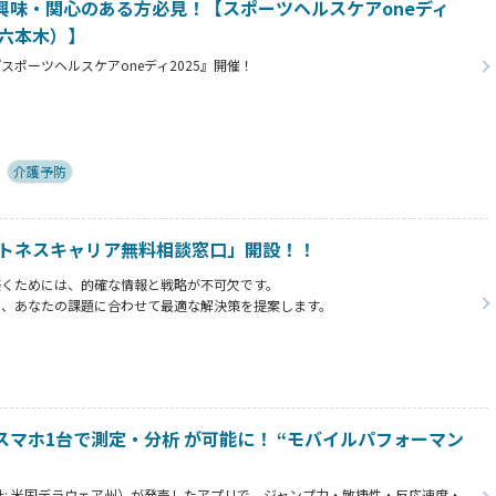
興味・関心のある方必見！【スポーツヘルスケアoneディ
ル六本木）】
ポーツヘルスケアoneディ2025』開催！
業を促進するビジネスマッチングイベントを株式会社Keep upが2025年12
開催いたします。
ビューティー、健康経営分野の5,000社以上の業界ネットワークの方々にご参
介護予防
ットネスキャリア無料相談窓口」開設！！
築くためには、的確な情報と戦略が不可欠です。
は、あなたの課題に合わせて最適な解決策を提案します。
があなたのキャリア形成を全力でサポートします。
マホ1台で測定・分析 が可能に！ “モバイルパフォーマン
.（本社: 米国デラウェア州）が発売したアプリで、ジャンプ力・敏捷性・反応速度・