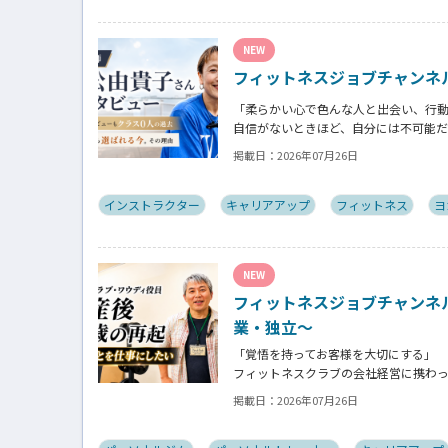
NEW
フィットネスジョブチャンネ
「柔らかい心で色んな人と出会い、行
自信がないときほど、自分には不可能
そんな風に自分だけでは思いつかない
掲載日：
2026年07月26日
師の若松由貴子さん。選ばれるインス
インストラクター
キャリアアップ
フィットネス
ヨ
NEW
フィットネスジョブチャンネ
業・独立～
「覚悟を持ってお客様を大切にする」
フィットネスクラブの会社経営に携わ
立し再起を図ったパーソナルジム「フ
掲載日：
2026年07月26日
フィットネスクラブのキャンペーンや
ながらもお客様との絆を築き上げた秘