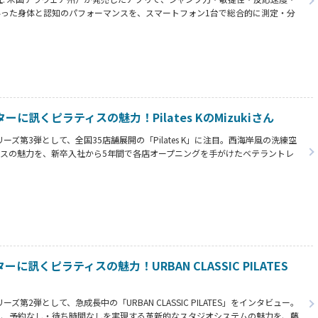
った身体と認知のパフォーマンスを、スマートフォン1台で総合的に測定・分
ーマンスラボ」。開発者で自らもトレーナーとして多くの実績を持つ、代表の山
した。
ーに訊くピラティスの魅力！Pilates KのMizukiさん
ーズ第3弾として、全国35店舗展開の「Pilates K」に注目。西海岸風の洗練空
スの魅力を、新卒入社から5年間で各店オープニングを手がけたベテラントレ
もに紹介。英語キューイングとライブ感で参加者の表情を変える、感動レッスンの秘
ーに訊くピラティスの魅力！URBAN CLASSIC PILATES
ズ第2弾として、急成長中の「URBAN CLASSIC PILATES」をインタビュー。
で、予約なし・待ち時間なしを実現する革新的なスタジオシステムの魅力を、藤