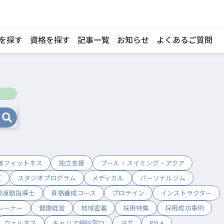
を探す
資格を探す
記事一覧
お知らせ
よくあるご質問
者フィットネス
独立支援
プール・スイミング・アクア
ズ
スタジオプログラム
メディカル
パーソナルジム
康運動指導士
資格養成コース
プロテイン
インストラクター
レーナー
健康経営
地域密着
採用特集
採用成功事例
ウェルネス
キャリア相談窓口
ヨガ
PYLA