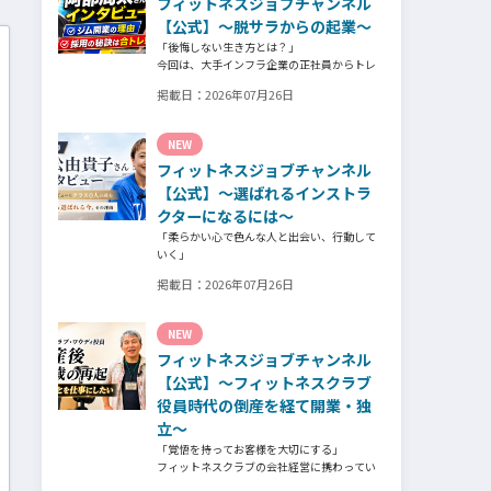
フィットネスジョブチャンネル
そのスタッフの皆様がつくる施設やフィット
ネスについての魅力を語っていただきまし
【公式】～脱サラからの起業～
た。
「後悔しない生き方とは？」
今回は、大手インフラ企業の正社員からトレ
ーナー業未経験でパーソナルジムオーナーへ
掲載日：
2026年07月26日
転身された、パーソナルジム「ギフト」代表
の阿部周大さんへインタビュー。
今の仕事や環境を変えたい！とお悩みの方、
NEW
必見です！
フィットネスジョブチャンネル
【公式】～選ばれるインストラ
クターになるには～
「柔らかい心で色んな人と出会い、行動して
いく」
自信がないときほど、自分には不可能だと思
掲載日：
2026年07月26日
ったことに挑戦したり、周囲のすすめに素直
に耳を傾けていく。
そんな風に自分だけでは思いつかないことを
NEW
行動に移してきた結果が、今に繋がっている
フィットネスジョブチャンネル
とお話してくださったヨガ講師の若松由貴子
さん。選ばれるインストラクターになるため
【公式】～フィットネスクラブ
に若松さんが取られた行動とは？
役員時代の倒産を経て開業・独
立～
「覚悟を持ってお客様を大切にする」
フィットネスクラブの会社経営に携わってい
た頃、会社の倒産という大きな局面を経て、