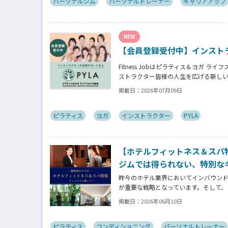
パーソナルジム
パーソナルトレーナー
キャリアアップ
NEW
【会員登録受付中】インスト
Fitness Jobはピラティス＆ヨガ ラ
ストラクター皆様の人生を広げる新し
掲載日：
2026年07月09日
ピラティス
ヨガ
インストラクター
PYLA
【ホテルフィットネス＆スパ
ジムでは得られない、特別な
昨今のホテル業界においてインバウン
が重要な戦略となっています。そして、
ストレッチトレーナー、コンディショ
掲載日：
2026年06月10日
でも高く評価される時代になっています
ピラティス
コンディショニング
パーソナルトレーナー