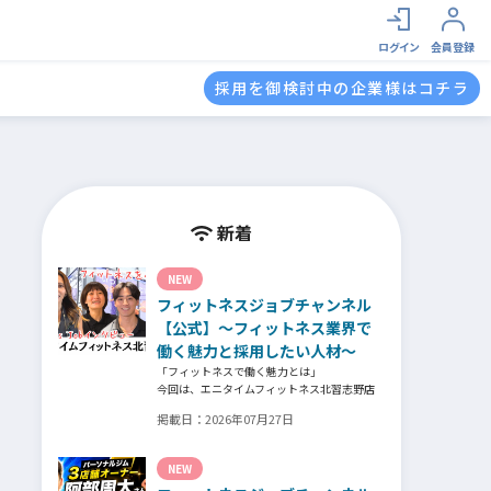
ログイン
会員登録
採用を御検討中の企業様はコチラ
新着
NEW
フィットネスジョブチャンネル
【公式】～フィットネス業界で
働く魅力と採用したい人材～
「フィットネスで働く魅力とは」
今回は、エニタイムフィットネス北習志野店
のオーナー、スタッフ、会員の皆様へ、「採
掲載日：
2026年07月27日
用」をテーマにフィットネスクラブの魅力に
ついてインタビュー。オーナー様からはスタ
ッフの採用基準、実際に採用されたスタッフ
NEW
の皆様からは働き甲斐や動機、お客様からは