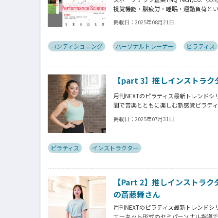
視覚機能・脳疲労・睡眠・運動負荷とい
析できる新サービス「モバイルパフォ
掲載日：
2025年08月21日
木氏にアプリ開発に至る経緯を訊きま
コンディショニング
パーソナルトレーナー
ピラティス
【part 3】推しインストラクタ
月刊NEXTのピラティス最新トレンドシリ
間で音楽とともに楽しむ新感覚ピラティ
ーナー・Mizukiさんの体験談とと
掲載日：
2025年07月31日
密に迫る！
ピラティス
インストラクター
【Part 2】推しインストラクタ
の斎藤舞さん
月刊NEXTのピラティス最新トレンドシリー
サーキット形式のセミパーソナル指導