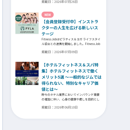
掲載日：
2026年07月26日
それでも尚、同じ業界内で独立し再起を図っ
たパーソナルジム「ファントレイン」代表近
藤健祐さんにインタビュー。
NEW
フィットネスクラブのキャンペーンや違約金
【会員登録受付中】インストラ
制度はお客様を大切にする仕組みだろう
か！？資金が底をつく恐怖と闘いながらもお
クターの人生を広げる新しいス
客様との絆を築き上げた秘訣とは？
テージ
Fitness Jobはピラティス＆ヨガ ライフスタイ
ル協会との連携を開始しました。Fitness Job
に会員登録されているインストラクター皆様
掲載日：
2026年07月09日
の人生を広げる新しいステージとして、同協
会とともにサポートをしていきます。
【ホテルフィットネス＆スパ特
集】ホテルフィットネスで働く
メリット5選 ～一般的なジムでは
得られない、特別なキャリア価
値とは～
昨今のホテル業界においてインバウンド需要
の増加に伴い、心身の健康や癒しを目的とし
た「ウェルネスツーリズム」が重要な戦略と
掲載日：
2026年06月10日
なっています。そして、ウェルネスプログラ
ムを提供するヨガインストラクター、ピラテ
ィス指導者、ストレッチトレーナー、コンデ
ィショニングコーチ、ボクシングトレーナー
などの専門スキルを持つ人材がホテル業界で