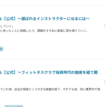
ル【公式】～選ばれるインストラクターになるには～
動していく」
だと思ったことに挑戦したり、周囲のすすめに素直に耳を傾けていく。
ことを行動に移してきた結果が、今に繋がっているとお話してくださったヨガ講
トラクターになるために若松さんが取られた行動とは？
ガ
ル【公式】～フィットネスクラブ役員時代の倒産を経て開
っていた頃、会社の倒産という大きな局面を経て、それでも尚、同じ業界内で独
ァントレイン」代表近藤健祐さんにインタビュー。
違約金制度はお客様を大切にする仕組みだろうか！？資金が底をつく恐怖と闘い
訣とは？