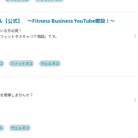
】 ～Fitness Business YouTube開設！～
でいる方必見！
は「フィットネスキャリア相談」です。
にお寄せいただいた実際のご相談をYouTubeで紹介し、その問題解決までの考
る内容となっております。
口
フィットネス
ウェルネス
ィを発揮しませんか？
ル
ウェルネス