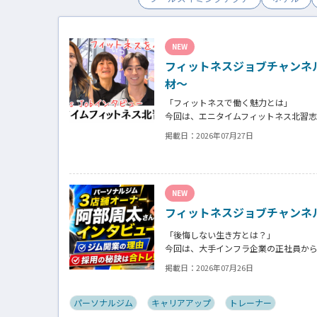
NEW
フィットネスジョブチャンネ
材～
「フィットネスで働く魅力とは」
今回は、エニタイムフィットネス北習
クラブの魅力についてインタビュー。
掲載日：
2026年07月27日
働き甲斐や動機、お客様からはそのス
た。
NEW
フィットネスジョブチャンネ
「後悔しない生き方とは？」
今回は、大手インフラ企業の正社員か
「ギフト」代表の阿部周大さんへイン
掲載日：
2026年07月26日
今の仕事や環境を変えたい！とお悩み
パーソナルジム
キャリアアップ
トレーナー