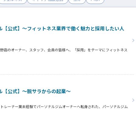
ル【公式】～フィットネス業界で働く魅力と採用したい人
志野店のオーナー、スタッフ、会員の皆様へ、「採用」をテーマにフィットネス
オーナー様からはスタッフの採用基準、実際に採用されたスタッフの皆様からは
タッフの皆様がつくる施設やフィットネスについての魅力を語っていただきまし
ル【公式】～脱サラからの起業～
らトレーナー業未経験でパーソナルジムオーナーへ転身された、パーソナルジム
タビュー。
の方、必見です！