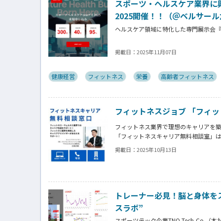
スポーツ・ヘルスケア業界に
2025開催！！（＠ベルサー
ヘルスケア領域に特化した専門展示会『ス
スポーツヘルスケア市場での販路拡大・協
掲載日：
2025年11月07日
月４日（木）にベルサール六本木にて
スポーツ、フィットネス、メディカル、
加いただいております。
健康経営
フィットネス
栄養
高齢者フィットネス
フィットネスジョブ 「フィ
フィットネス業界で理想のキャリアを
「フィットネスキャリア無料相談室」
・自分に合った職場選びをしたい
掲載日：
2025年10月13日
・面接がうまくいかず悩んでいる
・長期的なキャリアプランを描きたい
Fitness Business編集長 古屋
トレーナー必見！脳と身体をス
スラボ”
スポーツテック企業TNQ Tech,Co