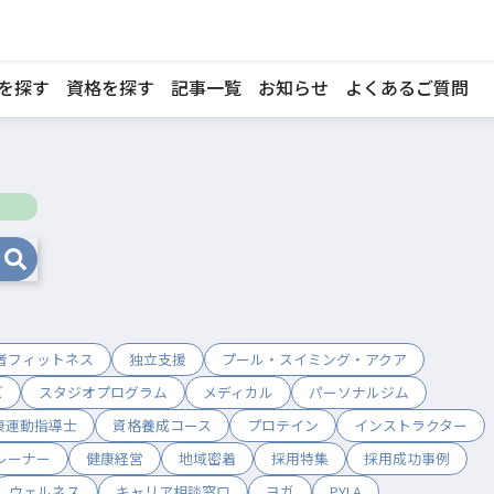
を探す
資格を探す
記事一覧
お知らせ
よくあるご質問
者フィットネス
独立支援
プール・スイミング・アクア
ズ
スタジオプログラム
メディカル
パーソナルジム
康運動指導士
資格養成コース
プロテイン
インストラクター
レーナー
健康経営
地域密着
採用特集
採用成功事例
ウェルネス
キャリア相談窓口
ヨガ
PYLA