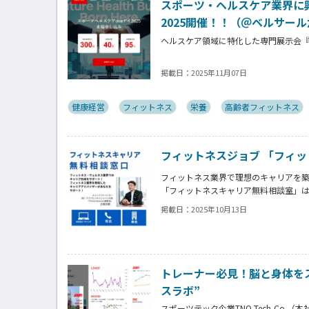
スポーツ・ヘルスケア業界に
2025開催！！（＠ベルサー
ヘルスケア領域に特化した専門展示会『ス
スポーツヘルスケア市場での販路拡大・協
掲載日：
2025年11月07日
月４日（木）にベルサール六本木にて
スポーツ、フィットネス、メディカル、
加いただいております。
健康経営
フィットネス
栄養
高齢者フィットネス
フィットネスジョブ 「フィ
フィットネス業界で理想のキャリアを
「フィットネスキャリア無料相談室」
・自分に合った職場選びをしたい
掲載日：
2025年10月13日
・面接がうまくいかず悩んでいる
・長期的なキャリアプランを描きたい
Fitness Business編集長 古屋
トレーナー必見！脳と身体をス
スラボ”
スポーツテック企業TNQ Tech,Co