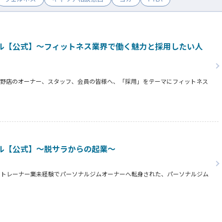
ル【公式】～フィットネス業界で働く魅力と採用したい人
志野店のオーナー、スタッフ、会員の皆様へ、「採用」をテーマにフィットネス
オーナー様からはスタッフの採用基準、実際に採用されたスタッフの皆様からは
タッフの皆様がつくる施設やフィットネスについての魅力を語っていただきまし
ル【公式】～脱サラからの起業～
らトレーナー業未経験でパーソナルジムオーナーへ転身された、パーソナルジム
タビュー。
の方、必見です！