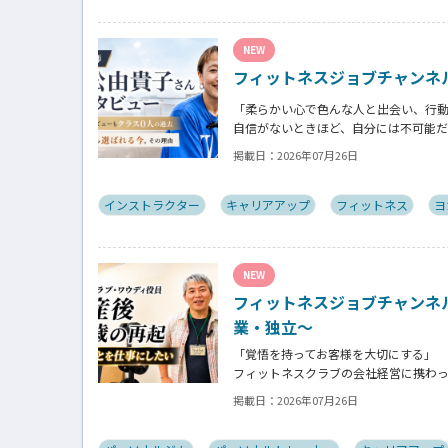
NEW
フィットネスジョブチャンネ
「柔らかい心で色んな人と出会い、行
自信がないときほど、自分には不可能
そんな風に自分だけでは思いつかない
掲載日：
2026年07月26日
師の若松由貴子さん。選ばれるインス
インストラクター
キャリアアップ
フィットネス
ヨ
NEW
フィットネスジョブチャンネ
業・独立～
「覚悟を持ってお客様を大切にする」
フィットネスクラブの会社経営に携わ
立し再起を図ったパーソナルジム「フ
掲載日：
2026年07月26日
フィットネスクラブのキャンペーンや
ながらもお客様との絆を築き上げた秘