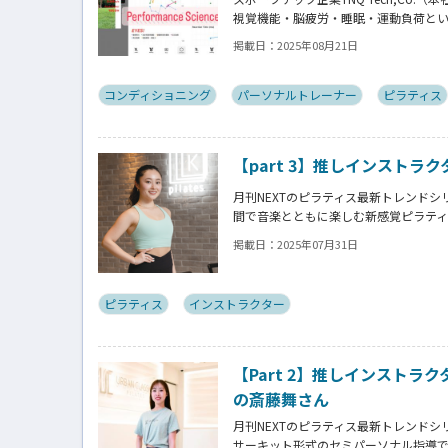
視覚機能・脳疲労・睡眠・運動負荷とい
析できる新サービス「モバイルパフォ
掲載日：
2025年08月21日
木氏にアプリ開発に至る経緯を訊きま
コンディショニング
パーソナルトレーナー
ピラティス
【part 3】推しインストラクタ
月刊NEXTのピラティス最新トレンドシリ
間で音楽とともに楽しむ新感覚ピラティ
ーナー・Mizukiさんの体験談とと
掲載日：
2025年07月31日
密に迫る！
ピラティス
インストラクター
【Part 2】推しインストラクタ
の斎藤舞さん
月刊NEXTのピラティス最新トレンドシリー
サーキット形式のセミパーソナル指導