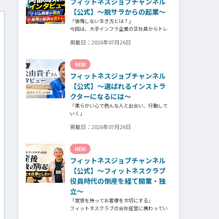
フィットネスジョブチャンネル
そのスタッフの皆様がつくる施設やフィット
ネスについての魅力を語っていただきまし
【公式】～脱サラからの起業～
た。
「後悔しない生き方とは？」
今回は、大手インフラ企業の正社員からトレ
ーナー業未経験でパーソナルジムオーナーへ
掲載日：
2026年07月26日
転身された、パーソナルジム「ギフト」代表
の阿部周大さんへインタビュー。
今の仕事や環境を変えたい！とお悩みの方、
NEW
必見です！
フィットネスジョブチャンネル
【公式】～選ばれるインストラ
クターになるには～
「柔らかい心で色んな人と出会い、行動して
いく」
自信がないときほど、自分には不可能だと思
掲載日：
2026年07月26日
ったことに挑戦したり、周囲のすすめに素直
に耳を傾けていく。
そんな風に自分だけでは思いつかないことを
NEW
行動に移してきた結果が、今に繋がっている
フィットネスジョブチャンネル
とお話してくださったヨガ講師の若松由貴子
さん。選ばれるインストラクターになるため
【公式】～フィットネスクラブ
に若松さんが取られた行動とは？
役員時代の倒産を経て開業・独
立～
「覚悟を持ってお客様を大切にする」
フィットネスクラブの会社経営に携わってい
た頃、会社の倒産という大きな局面を経て、