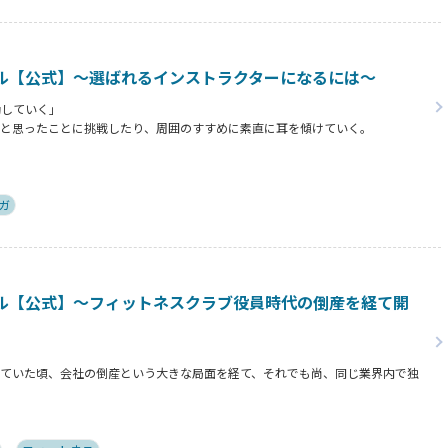
ル【公式】～選ばれるインストラクターになるには～
動していく」
だと思ったことに挑戦したり、周囲のすすめに素直に耳を傾けていく。
ことを行動に移してきた結果が、今に繋がっているとお話してくださったヨガ講
トラクターになるために若松さんが取られた行動とは？
ガ
ル【公式】～フィットネスクラブ役員時代の倒産を経て開
っていた頃、会社の倒産という大きな局面を経て、それでも尚、同じ業界内で独
ァントレイン」代表近藤健祐さんにインタビュー。
違約金制度はお客様を大切にする仕組みだろうか！？資金が底をつく恐怖と闘い
訣とは？