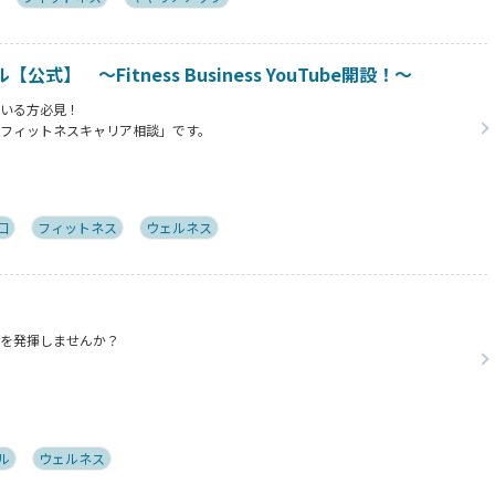
】 ～Fitness Business YouTube開設！～
でいる方必見！
は「フィットネスキャリア相談」です。
にお寄せいただいた実際のご相談をYouTubeで紹介し、その問題解決までの考
る内容となっております。
口
フィットネス
ウェルネス
ィを発揮しませんか？
ル
ウェルネス