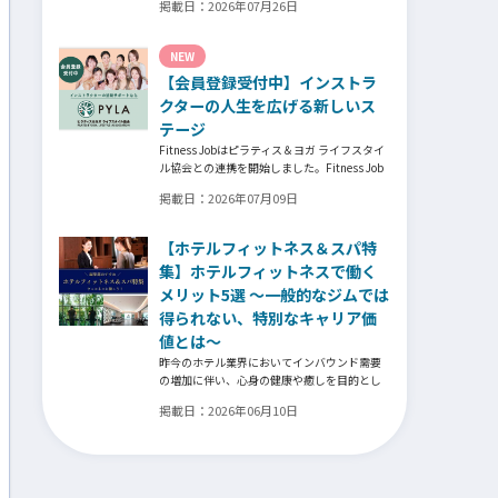
掲載日：
2026年07月26日
それでも尚、同じ業界内で独立し再起を図っ
たパーソナルジム「ファントレイン」代表近
藤健祐さんにインタビュー。
NEW
フィットネスクラブのキャンペーンや違約金
【会員登録受付中】インストラ
制度はお客様を大切にする仕組みだろう
か！？資金が底をつく恐怖と闘いながらもお
クターの人生を広げる新しいス
客様との絆を築き上げた秘訣とは？
テージ
Fitness Jobはピラティス＆ヨガ ライフスタイ
ル協会との連携を開始しました。Fitness Job
に会員登録されているインストラクター皆様
掲載日：
2026年07月09日
の人生を広げる新しいステージとして、同協
会とともにサポートをしていきます。
【ホテルフィットネス＆スパ特
集】ホテルフィットネスで働く
メリット5選 ～一般的なジムでは
得られない、特別なキャリア価
値とは～
昨今のホテル業界においてインバウンド需要
の増加に伴い、心身の健康や癒しを目的とし
た「ウェルネスツーリズム」が重要な戦略と
掲載日：
2026年06月10日
なっています。そして、ウェルネスプログラ
ムを提供するヨガインストラクター、ピラテ
ィス指導者、ストレッチトレーナー、コンデ
ィショニングコーチ、ボクシングトレーナー
などの専門スキルを持つ人材がホテル業界で