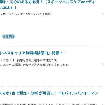
興味・関心のある方必見！【スポーツヘルスケアoneディ
ル六本木）】
ポーツヘルスケアoneディ2025』開催！
業を促進するビジネスマッチングイベントを株式会社Keep upが2025年12
開催いたします。
ビューティー、健康経営分野の5,000社以上の業界ネットワークの方々にご参
介護予防
ットネスキャリア無料相談窓口」開設！！
築くためには、的確な情報と戦略が不可欠です。
は、あなたの課題に合わせて最適な解決策を提案します。
があなたのキャリア形成を全力でサポートします。
マホ1台で測定・分析 が可能に！ “モバイルパフォーマン
.（本社: 米国デラウェア州）が発売したアプリで、ジャンプ力・敏捷性・反応速度・