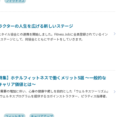
フィットネス
ラクターの人生を広げる新しいステージ
イフスタイル協会との連携を開始しました。Fitness Jobに会員登録されているイン
いステージとして、同協会とともにサポートをしていきます。
特集】ホテルフィットネスで働くメリット5選 ～一般的な
キャリア価値とは～
ド需要の増加に伴い、心身の健康や癒しを目的とした「ウェルネスツーリズム」
ウェルネスプログラムを提供するヨガインストラクター、ピラティス指導者、
ニングコーチ、ボクシングトレーナーなどの専門スキルを持つ人材がホテル業界
。専門スキルを活かす新たなステージの魅力とは⁉
フィットネス
キャリアアップ