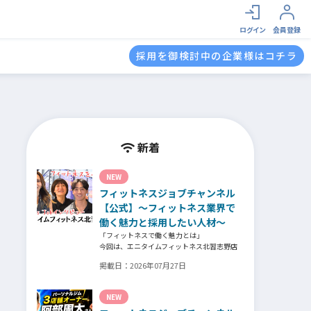
ログイン
会員登録
採用を御検討中の企業様はコチラ
新着
NEW
フィットネスジョブチャンネル
【公式】～フィットネス業界で
働く魅力と採用したい人材～
「フィットネスで働く魅力とは」
今回は、エニタイムフィットネス北習志野店
のオーナー、スタッフ、会員の皆様へ、「採
掲載日：
2026年07月27日
用」をテーマにフィットネスクラブの魅力に
ついてインタビュー。オーナー様からはスタ
ッフの採用基準、実際に採用されたスタッフ
NEW
の皆様からは働き甲斐や動機、お客様からは