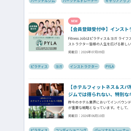
パーソナルジム
パーソナルトレーナー
キャリアアップ
NEW
【会員登録受付中】インスト
Fitness Jobはピラティス＆ヨガ ラ
ストラクター皆様の人生を広げる新し
掲載日：
2026年07月09日
ピラティス
ヨガ
インストラクター
PYLA
【ホテルフィットネス＆スパ
ジムでは得られない、特別な
昨今のホテル業界においてインバウン
が重要な戦略となっています。そして、
ストレッチトレーナー、コンディショ
掲載日：
2026年06月10日
でも高く評価される時代になっています
ピラティス
コンディショニング
パーソナルトレーナー