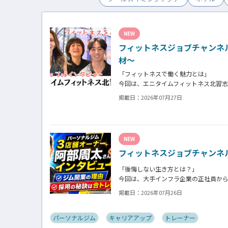
NEW
フィットネスジョブチャンネ
材～
「フィットネスで働く魅力とは」
今回は、エニタイムフィットネス北習
クラブの魅力についてインタビュー。
掲載日：
2026年07月27日
働き甲斐や動機、お客様からはそのス
た。
NEW
フィットネスジョブチャンネ
「後悔しない生き方とは？」
今回は、大手インフラ企業の正社員か
「ギフト」代表の阿部周大さんへイン
掲載日：
2026年07月26日
今の仕事や環境を変えたい！とお悩み
パーソナルジム
キャリアアップ
トレーナー