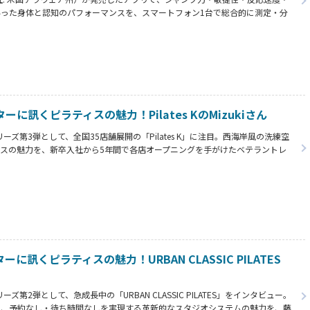
った身体と認知のパフォーマンスを、スマートフォン1台で総合的に測定・分
ーマンスラボ」。開発者で自らもトレーナーとして多くの実績を持つ、代表の山
した。
ーに訊くピラティスの魅力！Pilates KのMizukiさん
ーズ第3弾として、全国35店舗展開の「Pilates K」に注目。西海岸風の洗練空
スの魅力を、新卒入社から5年間で各店オープニングを手がけたベテラントレ
もに紹介。英語キューイングとライブ感で参加者の表情を変える、感動レッスンの秘
ーに訊くピラティスの魅力！URBAN CLASSIC PILATES
ズ第2弾として、急成長中の「URBAN CLASSIC PILATES」をインタビュー。
で、予約なし・待ち時間なしを実現する革新的なスタジオシステムの魅力を、藤