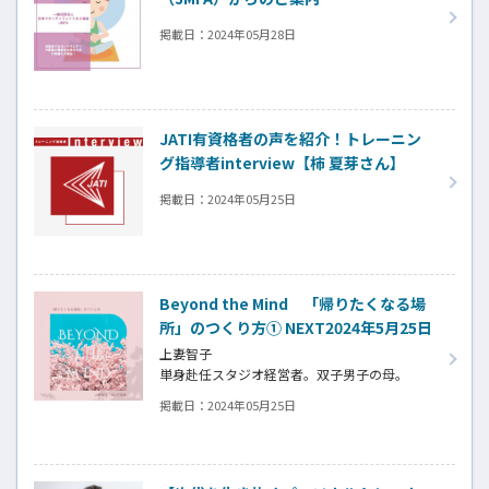
掲載日：
2024年05月28日
JATI有資格者の声を紹介！トレーニン
グ指導者interview【柿 夏芽さん】
掲載日：
2024年05月25日
Beyond the Mind 「帰りたくなる場
所」のつくり方① NEXT2024年5月25日
上妻智子
単身赴任スタジオ経営者。双子男子の母。
単身赴任をしながら佐賀県でヨガスタジオの
掲載日：
2024年05月25日
運営、
出張レッスンや研修講師を担うスーパーウー
マン。
指導歴22年。延べ60万人指導。ヨガ・エアロ