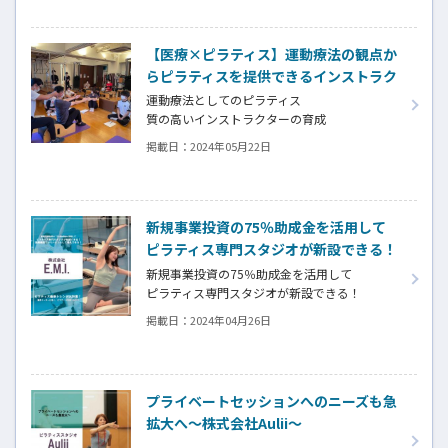
【医療×ピラティス】運動療法の観点か
らピラティスを提供できるインストラク
ターに！Pilates Lab®養成コース情報
運動療法としてのピラティス
質の高いインストラクターの育成
と活躍の場の提供を
掲載日：
2024年05月22日
新規事業投資の75％助成金を活用して
ピラティス専門スタジオが新設できる！
～(株)E.M.I.～
新規事業投資の75％助成金を活用して
ピラティス専門スタジオが新設できる！
医療機関ではリハビリとして導入できる！※
掲載日：
2024年04月26日
※マット、マシンどちらも対象
プライベートセッションへのニーズも急
拡大へ～株式会社Aulii～