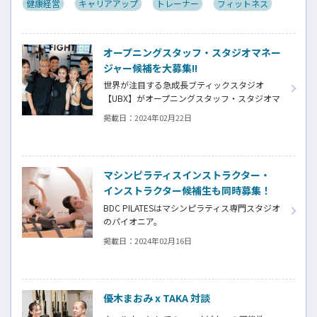
健康経営
キャリアアップ
トレーナー
フィットネス
オープニングスタッフ・スタジオマネー
ジャー候補を大募集!!
世界が注目する急成長ブティックスタジオ
【UBX】がオープニングスタッフ・スタジオマ
ネージャー候補を大募集!!世界に通用するファ
掲載日：
2024年02月22日
ンクショナルストレングスコーチへの一歩を
踏み出すチャンス！
マシンピラティスインストラクター・
インストラクター候補生も同時募集！
BDC PILATESはマシンピラティス専門スタジオ
のパイオニア。
グループレッスンに特化した日本で初めてのス
掲載日：
2024年02月16日
タジオです。
優木まおみ x TAKA 対談