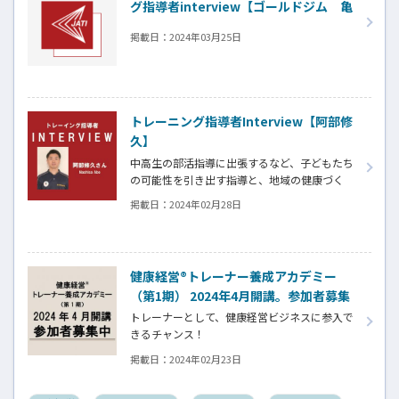
グ指導者interview【ゴールドジム 亀
田菜々美さん】
掲載日：
2024年03月25日
トレーニング指導者Interview【阿部修
久】
中高生の部活指導に出張するなど、子どもたち
の可能性を引き出す指導と、地域の健康づく
りをトータルサポートする阿部修久さんにイ
掲載日：
2024年02月28日
ンタビューさせて頂きました。
健康経営®トレーナー養成アカデミー
（第1期） 2024年4月開講。参加者募集
中
トレーナーとして、健康経営ビジネスに参入で
きるチャンス！
健康経営ビジネスを、ゼロから学べて、収益化
掲載日：
2024年02月23日
までを徹底サポート