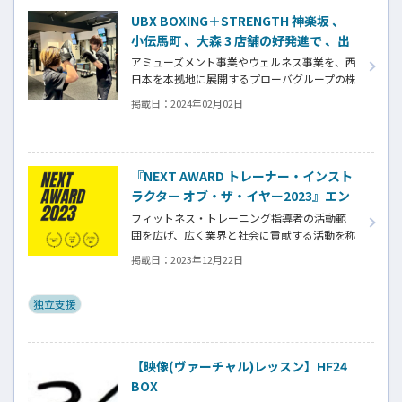
わるトレーナーであり、格闘技ジムのオーナー
UBX BOXING＋STRENGTH 神楽坂 、
でもある鈴木陽 一さんに話を訊いた。
小伝馬町 、大森 3 店舗の好発進で 、出
店加速へ
アミューズメント事業やウェルネス事業を、西
日本を本拠地に展開するプローバグループの株
式会社UBX JAPANは、2024年春より店舗拡大
掲載日：
2024年02月02日
に向けて本格的に動き出す。
『NEXT AWARD トレーナー・インスト
ラクター オブ・ザ・イヤー2023』エン
トリー募集中！
フィットネス・トレーニング指導者の活動範
囲を広げ、広く業界と社会に貢献する活動を称
えるネクストアワード『トレーナー・インス
掲載日：
2023年12月22日
トラクター・オブ・ザ・イヤー』が今年も開
催いたします！
独立支援
【映像(ヴァーチャル)レッスン】HF24
BOX