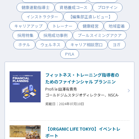
健康運動指導士
資格養成コース
プロテイン
インストラクター
【編集部正直レビュー】
キャリアアップ
トレーナー
健康経営
地域密着
採用特集
採用成功事例
プールスイミングアクア
ホテル
ウェルネス
キャリア相談窓口
ヨガ
PYLA
フィットネス・トレーニング指導者の
ためのファイナンシャル プランニン
グ NEXT2024年7月10日号
Profi le 田澤有貴秀
ゴールドジムスタジオディレクター、NSCA-
CPT、青山学
掲載日：
2024年07月10日
院大学・日本福祉大学卒業、社会福祉士、
AFFILIATED
FINANCIAL PLANNER（2 級FP技能士）、宅
地建物取
【ORGANIC LIFE TOKYO】イベントレ
引士（合格）、介護実務者研修終了（旧ヘル
ポート
パー1級）