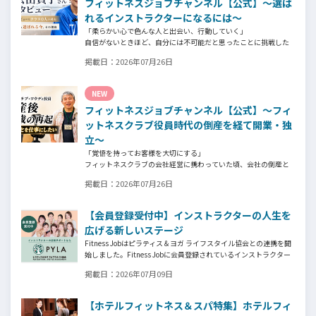
フィットネスジョブチャンネル【公式】～選ば
れるインストラクターになるには～
「柔らかい心で色んな人と出会い、行動していく」
自信がないときほど、自分には不可能だと思ったことに挑戦した
り、周囲のすすめに素直に耳を傾けていく。
掲載日：
2026年07月26日
そんな風に自分だけでは思いつかないことを行動に移してきた結
果が、今に繋がっているとお話してくださったヨガ講師の若松由
貴子さん。選ばれるインストラクターになるために若松さんが取
NEW
られた行動とは？
フィットネスジョブチャンネル【公式】～フィ
ットネスクラブ役員時代の倒産を経て開業・独
立～
「覚悟を持ってお客様を大切にする」
フィットネスクラブの会社経営に携わっていた頃、会社の倒産と
いう大きな局面を経て、それでも尚、同じ業界内で独立し再起を
掲載日：
2026年07月26日
図ったパーソナルジム「ファントレイン」代表近藤健祐さんにイ
ンタビュー。
フィットネスクラブのキャンペーンや違約金制度はお客様を大切
【会員登録受付中】インストラクターの人生を
にする仕組みだろうか！？資金が底をつく恐怖と闘いながらもお
広げる新しいステージ
客様との絆を築き上げた秘訣とは？
Fitness Jobはピラティス＆ヨガ ライフスタイル協会との連携を開
始しました。Fitness Jobに会員登録されているインストラクター
皆様の人生を広げる新しいステージとして、同協会とともにサポ
掲載日：
2026年07月09日
ートをしていきます。
【ホテルフィットネス＆スパ特集】ホテルフィ