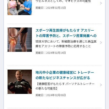
ウェルネスとしての、マオビクスの可能性
掲載日：
2024年02月15日
スポーツ再生医療がもたらす アスリー
トの障害予防と、スポーツ産業発展への
新たな可能性
琉球大学において、幹細胞治療を通じた再生医
療をアスリートの障害予防に応用すること
で、スポーツ産業の発展に繋げようとするプ
掲載日：
2024年02月14日
ロジェクトが推進されている。
地元中小企業の健康経営に トレーナー
の新たなビジネスチャンスが広がる
【健康経営がもたらす パーソナルトレーナー
の新たな可能性】
この健康経営市場が拡大している背景と、ト
掲載日：
2024年02月06日
レーニング指導ビジネスとしての今後の可能
性について、実際に健康経営アドバイザーとし
て大手から中小企業まで14社の健康経営に携