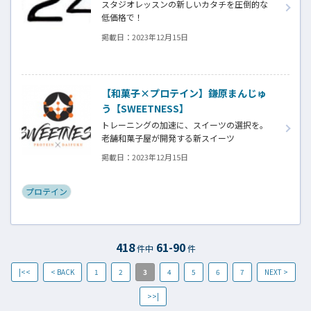
スタジオレッスンの新しいカタチを圧倒的な
低価格で！
ハイクオリティーの動画(ヴァーチャル)レッス
掲載日：
2023年12月15日
ン HF24 BOX
【和菓子×プロテイン】鎌原まんじゅ
う【SWEETNESS】
トレーニングの加速に、スイーツの選択を。
老舗和菓子屋が開発する新スイーツ
『SWEETNESS』
掲載日：
2023年12月15日
プロテイン
418
61-90
件中
件
|<<
< BACK
1
2
3
4
5
6
7
NEXT >
>>|