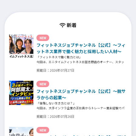
新着
NEW
フィットネスジョブチャンネル【公式】～フィ
ットネス業界で働く魅力と採用したい人材～
「フィットネスで働く魅力とは」
今回は、エニタイムフィットネス北習志野店のオーナー、スタッ
フ、会員の皆様へ、「採用」をテーマにフィットネスクラブの魅
掲載日：
2026年07月27日
力についてインタビュー。オーナー様からはスタッフの採用基
準、実際に採用されたスタッフの皆様からは働き甲斐や動機、お
客様からはそのスタッフの皆様がつくる施設やフィットネスにつ
NEW
いての魅力を語っていただきました。
フィットネスジョブチャンネル【公式】～脱サ
ラからの起業～
「後悔しない生き方とは？」
今回は、大手インフラ企業の正社員からトレーナー業未経験でパ
ーソナルジムオーナーへ転身された、パーソナルジム「ギフト」
掲載日：
2026年07月26日
代表の阿部周大さんへインタビュー。
今の仕事や環境を変えたい！とお悩みの方、必見です！
NEW