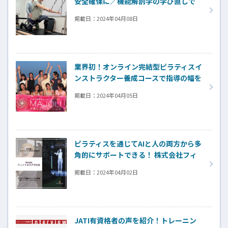
安全確保に／機能解剖学の学び直しで
安全なプログラム提供を！～株式会社
掲載日：
2024年04月08日
CODE7～
業界初！オンライン完結型ピラティスイ
ンストラクター養成コースで指導の幅を
広げる～MAJOLI～
掲載日：
2024年04月05日
ピラティスを通じてAIと人の両方から多
角的にサポートできる！ 株式会社フィ
ットネスアポロ社求人情報
掲載日：
2024年04月02日
JATI有資格者の声を紹介！トレーニン