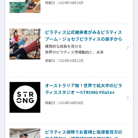
掲載日：
2024年04月24日
ピラティス公式継承者がみるピラティス
ブーム・ジョセフピラティスの弟子から
も指導を受けられる！～ピラティスメソ
爆発的な成長を見せる
ッドジャパン株式会社～
世界のピラティス市場動向と、未来
指導者がプロフェッショナリズムを高めるこ
掲載日：
2024年04月22日
とがブームに終わらない市場をつくる
オーストラリア発！世界で拡大中のピラ
ティススタジオ ～STRONG Pilates
Japan～
掲載日：
2024年04月08日
ピラティス保険でお客様と指導者双方の