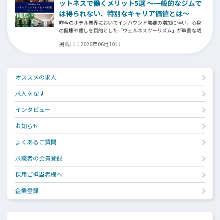
ットネスで働くメリット5選 ～一般的なジムで
は得られない、特別なキャリア価値とは～
昨今のホテル業界においてインバウンド需要の増加に伴い、心身
の健康や癒しを目的とした「ウェルネスツーリズム」が重要な戦
略となっています。そして、ウェルネスプログラムを提供するヨ
掲載日：
2026年06月10日
ガインストラクター、ピラティス指導者、ストレッチトレーナ
ー、コンディショニングコーチ、ボクシングトレーナーなどの専門
スキルを持つ人材がホテル業界でも高く評価される時代になって
います。専門スキルを活かす新たなステージの魅力とは⁉
オススメの求人
求人を探す
インタビュー
お知らせ
よくあるご質問
求職者の会員登録
採用ご担当者様へ
企業登録