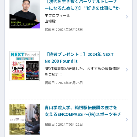
【次代を生き抜くパーソナルトレーナ
ビクス講師を246名輩出。
ーになるために①】 ”好きを仕事に”か
ら”仕事人として生きる”選択をするこ
▼プロフィール
と NEXT2024年5月25日号
山根駿
山梨県南アルプス市出身
掲載日：
2024年05月25日
株式会社Wellnect代表取締役
全国130店舗以上展開パーソナルジムBEYOND
統括研修講師
トレーナー歴13年、500名以上のトレーナーを
【読者プレゼント！】2024年 NEXT
育成
No.200 Found it
NEXT編集部が厳選した、おすすめの最新情報
をご紹介！
掲載日：
2024年05月25日
応募方法はページの一番下をご覧ください。
青山学院大学、箱根駅伝優勝の強さを
支えるENCOMPASS ～(株)スポーツモチ
ベーション～
掲載日：
2024年05月22日