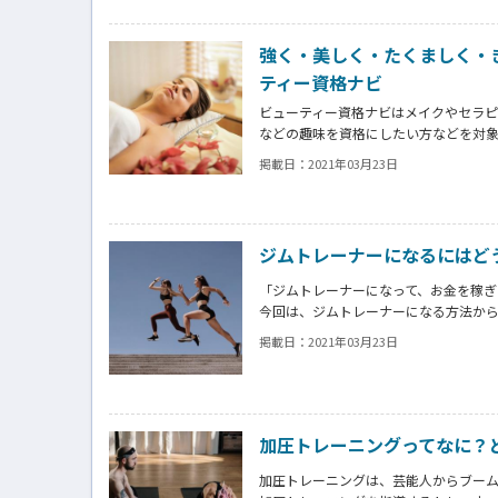
この記事を最後まで読むと、柔道整復
強く・美しく・たくましく・
ティー資格ナビ
ビューティー資格ナビはメイクやセラ
などの趣味を資格にしたい方などを対
の今、活躍する女性を応援します。
掲載日：
2021年03月23日
自分のスキルをカタチに、転職や副業
ジムトレーナーになるにはど
「ジムトレーナーになって、お金を稼ぎ
今回は、ジムトレーナーになる方法か
憧れのジムトレーナーになるのはそん
掲載日：
2021年03月23日
加圧トレーニングってなに？
加圧トレーニングは、芸能人からブー