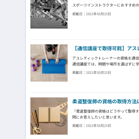
スポーツインストラクターにおすすめ
掲載日：
2021年03月23日
【通信講座で取得可能】アス
アスレティックトレーナーの資格を通信
通信講座では、時間や場所を選ばずに
そこで今回は、アスレティックトレー
掲載日：
2021年03月23日
アスレティックトレーナーの資格に興
柔道整復師の資格の取得方法
「柔道整復師の資格はどうやって取得
問にお答えしたいと思います。
整体に通う高齢者が増加し、日本で柔
掲載日：
2021年03月23日
ただ、柔道整復師の資格取得に不安が
でも安心してください。