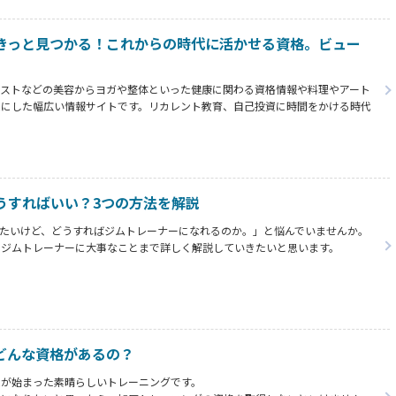
師に対する不安がなくなります。
きっと見つかる！これからの時代に活かせる資格。ビュー
ピストなどの美容からヨガや整体といった健康に関わる資格情報や料理やアート
象にした幅広い情報サイトです。リカレント教育、自己投資に時間をかける時代
などを考えている方にも役立つ最新の情報をお届けします。
うすればいい？3つの方法を解説
たいけど、どうすればジムトレーナーになれるのか。」と悩んでいませんか。
らジムトレーナーに大事なことまで詳しく解説していきたいと思います。
なに難しいことではないと分かります。
どんな資格があるの？
ムが始まった素晴らしいトレーニングです。