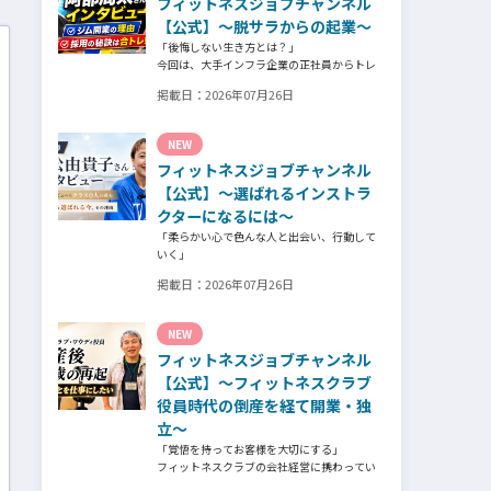
フィットネスジョブチャンネル
そのスタッフの皆様がつくる施設やフィット
ネスについての魅力を語っていただきまし
【公式】～脱サラからの起業～
た。
「後悔しない生き方とは？」
今回は、大手インフラ企業の正社員からトレ
ーナー業未経験でパーソナルジムオーナーへ
掲載日：
2026年07月26日
転身された、パーソナルジム「ギフト」代表
の阿部周大さんへインタビュー。
今の仕事や環境を変えたい！とお悩みの方、
NEW
必見です！
フィットネスジョブチャンネル
【公式】～選ばれるインストラ
クターになるには～
「柔らかい心で色んな人と出会い、行動して
いく」
自信がないときほど、自分には不可能だと思
掲載日：
2026年07月26日
ったことに挑戦したり、周囲のすすめに素直
に耳を傾けていく。
そんな風に自分だけでは思いつかないことを
NEW
行動に移してきた結果が、今に繋がっている
フィットネスジョブチャンネル
とお話してくださったヨガ講師の若松由貴子
さん。選ばれるインストラクターになるため
【公式】～フィットネスクラブ
に若松さんが取られた行動とは？
役員時代の倒産を経て開業・独
立～
「覚悟を持ってお客様を大切にする」
フィットネスクラブの会社経営に携わってい
た頃、会社の倒産という大きな局面を経て、