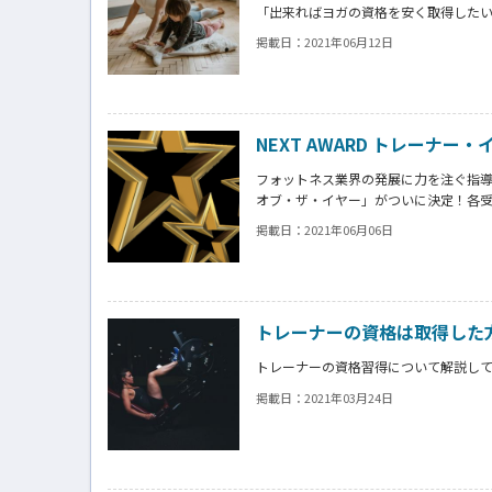
「出来ればヨガの資格を安く取得した
「安く取得するにはどうしたらいいんだ
掲載日：
2021年06月12日
とお悩みの方もいるのではないでしょ
当記事では、ヨガの資格を安く取得す
ぜひ参考にしてみてください。
NEXT AWARD トレーナー・
フォットネス業界の発展に力を注ぐ指
オブ・ザ・イヤー」がついに決定！各
掲載日：
2021年06月06日
トレーナーの資格は取得した
トレーナーの資格習得について解説し
掲載日：
2021年03月24日