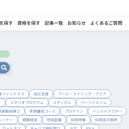
を探す
資格を探す
記事一覧
お知らせ
よくあるご質問
者フィットネス
独立支援
プール・スイミング・アクア
ズ
スタジオプログラム
メディカル
パーソナルジム
康運動指導士
資格養成コース
プロテイン
インストラクター
レーナー
健康経営
地域密着
採用特集
採用成功事例
ウェルネス
キャリア相談窓口
ヨガ
PYLA