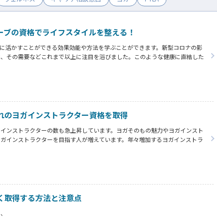
ーブの資格でライフスタイルを整える！
に活かすことができる効果効能や方法を学ぶことができます。新型コロナの影
識、その需要などこれまで以上に注目を浴びました。このような健康に直結した
を取得することで今後必要とされる企業への就職や自身の生活自体にも活かし生
れのヨガインストラクター資格を取得
、インストラクターの数も急上昇しています。ヨガそのもの魅力やヨガインスト
ヨガインストラクターを目指す人が増えています。年々増加するヨガインストラ
、できるだけ短期間で資格を取得し実際にレッスンを行うことをお勧めします。
とメリットやデメリットなどをご紹介します。
く取得する方法と注意点
で、