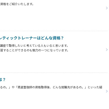
の資格をご紹介いたします。
レティックトレーナーはどんな資格？
講座で取得したいと考えている人もいると思います。
学習することができるのも魅力の一つになっています。
ナーの資格を通信講座で取得する方法などを解説していきます。
味があり、通信講座での取得を考えている方は、ぜひ最後までご覧ください。
は？
するの。」や「柔道整復師の資格取得後、どんな就職先があるの。」といった疑
道整復師の需要は高くなります。
あるのも分かります。