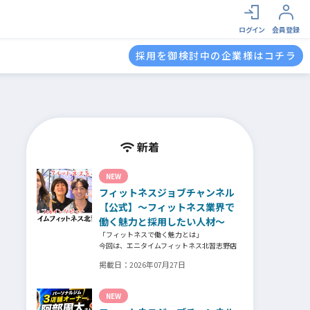
ログイン
会員登録
採用を御検討中の企業様はコチラ
新着
NEW
フィットネスジョブチャンネル
【公式】～フィットネス業界で
働く魅力と採用したい人材～
「フィットネスで働く魅力とは」
今回は、エニタイムフィットネス北習志野店
のオーナー、スタッフ、会員の皆様へ、「採
掲載日：
2026年07月27日
用」をテーマにフィットネスクラブの魅力に
ついてインタビュー。オーナー様からはスタ
ッフの採用基準、実際に採用されたスタッフ
NEW
の皆様からは働き甲斐や動機、お客様からは