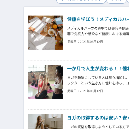
健康を学ぼう！メディカルハ
メディカルハーブの資格では美容や健康
響で免疫力や感染など健康における知
メディカルハーブの資格を学び、資格
掲載日：
2021年06月12日
活を見直すこともできます。
一か月で人生が変わる！！憧
ヨガを趣味にしている人は年々増加し
ラクターという生き方に憧れを持ち、
クターの中で一歩リードするためには
掲載日：
2021年06月12日
そこでヨガ資格を短期で取得する方法
ヨガの取得するのは安い？安
ヨガの資格を取得しようとしている方