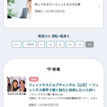
知っておきたいフィットネスの仕事
掲載日：
2019年12月23日
418
391-418
件中
件
|<<
< BACK
9
10
11
12
13
14
新着
NEW
フィットネスジョブチャンネル【公式】～フィ
ットネス業界で働く魅力と採用したい人材～
「フィットネスで働く魅力とは」
今回は、エニタイムフィットネス北習志野店のオーナー、スタッ
フ、会員の皆様へ、「採用」をテーマにフィットネスクラブの魅
掲載日：
2026年07月27日
力についてインタビュー。オーナー様からはスタッフの採用基