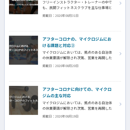
フリーインストラクター・トレーナーの中で
も、民間フィットネスクラブを主な仕事場と
しているグループレッスン指導者が、今回最も
掲載日：
2020年08月31日
大きい影響を受けたが、活動自粛期間中に、
アフターコロナを見据えて新たな挑戦を始めた
指導者も多い。特に、世界的な外出自粛でオ
ンラインフィットネスが急速に浸透しつつあ
アフターコロナの、マイクロジムにお
り、指導者にとっては新たなチャンスも見え始
ける課題と対応②
めている。
マイクロジムにおいては、拠点のある自治体
の休業要請が解除され次第、営業を再開した
ところが多く、5月中旬からアフターコロナの
掲載日：
2020年08月20日
フィットネスがスタートしている。
アフターコロナに向けての、マイクロ
ジムの主な対応
マイクロジムにおいては、拠点のある自治体
の休業要請が解除され次第、営業を再開した
ところが多く、5月中旬からアフターコロナの
掲載日：
2020年08月19日
フィットネスがスタートしている。