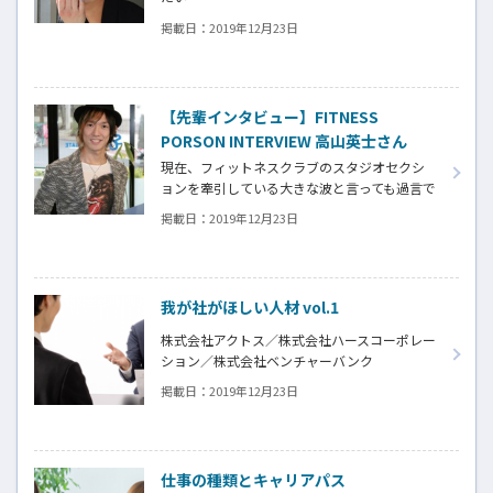
掲載日：
2019年12月23日
【先輩インタビュー】FITNESS
PORSON INTERVIEW 高山英士さん
現在、フィットネスクラブのスタジオセクシ
ョンを牽引している大きな波と言っても過言で
はないのが、若手男性インストラクターの台
掲載日：
2019年12月23日
頭だ。先日、ピラティスアライアンス代表で体
育学と経営学の修士号を取得し多方面で活躍
をしている高田香代子さんからお誘いを頂き、
とある研修会場を訪れた。その際に、噂（!?）
我が社がほしい人材 vol.1
の若手男性インストラクターの面々とお会い
する事ができた。
株式会社アクトス／株式会社ハースコーポレー
ション／株式会社ベンチャーバンク
掲載日：
2019年12月23日
仕事の種類とキャリアパス