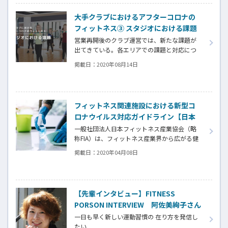
大手クラブにおけるアフターコロナの
フィットネス③ スタジオにおける課題
営業再開後のクラブ運営では、新たな課題が
出てきている。各エリアでの課題と対応につ
いて、ルネサンス、オアシス、メガロス3社に
掲載日：
2020年08月14日
取材にご協力いただき、現状を共有いただい
た。本記事では、「スタジオにおける課題」
について言及していく。
フィットネス関連施設における新型コ
ロナウイルス対応ガイドライン【日本
フィットネス産業協会(FIA)】
一般社団法人日本フィットネス産業協会（略
称FIA）は、フィットネス産業界から広がる健
康被害と社会的・経済的混乱を抑えるため
掲載日：
2020年04月08日
に、フィットネス関連施設の利用者並びに運
動指導者、従業員の生命と健康を守るための
業界共通の施設提供継続のための対応指針と
して、フィットネス関連施設の特性に則した、
【先輩インタビュー】FITNESS
新型コロナウイルス感染拡大を徹底的に防ぐ
PORSON INTERVIEW 阿佐美絢子さん
運営ガイドラインを定めた（2020,03.03）
一日も早く新しい運動習慣の 在り方を発信し
たい