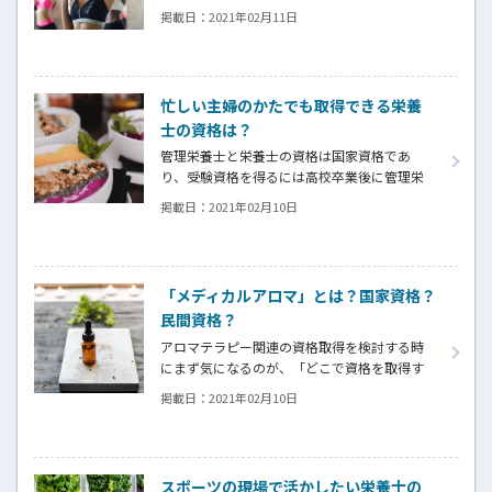
要件でよく見受けられる「健康運動指導士」
掲載日：
2021年02月11日
の資格。認定団体や試験受験の要件、資格取
得までの流れについてまとめました。
忙しい主婦のかたでも取得できる栄養
士の資格は？
管理栄養士と栄養士の資格は国家資格であ
り、受験資格を得るには高校卒業後に管理栄
養士養成課程もしくは栄養士養成課程のある
掲載日：
2021年02月10日
大学・短期大学・専門学校の所定の専門課程
を卒業することが必要となります。ですので、
上記の養成校を出ていない方の場合には養成
校の受験・通学(2~4年)が必要となるため、忙
「メディカルアロマ」とは？国家資格？
しい方の取り組みとしては現実的ではありま
民間資格？
せん。
アロマテラピー関連の資格取得を検討する時
にまず気になるのが、「どこで資格を取得す
ればいいのか」ということではないでしょう
掲載日：
2021年02月10日
か。もしもアロマの国家資格があるのであれ
ば、民間資格よりも信頼性の高い国家資格を
取得したいと思われる方も少なくないかもしれ
ません。
スポーツの現場で活かしたい栄養士の