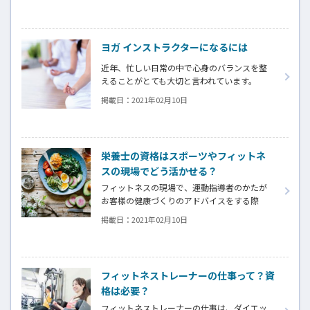
しかし過酷な環境で日々の練習に取り組むア
スリートにも美容が競技のパフォーマンスに
寄与することもあり、美容を仕事とする専門
ヨガ インストラクターになるには
家が支えるケースも実は少なくありません。
近年、忙しい日常の中で心身のバランスを整
えることがとても大切と言われています。
また、コロナ禍で外出が減り、運動不足にな
掲載日：
2021年02月10日
ったり、先の見えない不安を抱えている方も多
いかと思います。
栄養士の資格はスポーツやフィットネ
スの現場でどう活かせる？
フィットネスの現場で、運動指導者のかたが
お客様の健康づくりのアドバイスをする際
に、運動だけでなく栄養摂取に関する助言を
掲載日：
2021年02月10日
行うことは欠かせません。フィットネスの現
場で活かせるフード・栄養関連の資格につい
てご紹介します。
フィットネストレーナーの仕事って？資
格は必要？
フィットネストレーナーの仕事は、ダイエッ