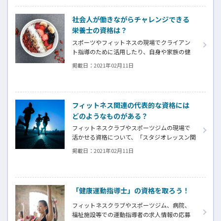
やオーディションの際に多少有利になる可能性
もあると言われています。
社会人が働きながらチャレンジできる
栄養士の資格は？
スポーツやフィットネスの現場でクライアン
ト指導のために活用したり、自身や家族の健
康維持・向上のための取り組みを高めていく
掲載日：
2021年02月11日
ために、正しい食事・栄養の知識は大いに役
立ちます。時間的制約のある社会人の方がチャ
レンジするための比較検討の情報をまとめま
した。
フィットネス関連の代表的な資格には
どのようなものがある？
フィットネスクラブやスポーツジムの現場で
活かせる資格について、「スタジオレッスン関
連」「トレーニング関連」に分けてそれぞれ
掲載日：
2021年02月11日
ご紹介します。
「健康運動指導士」の資格を取ろう！
フィットネスクラブやスポーツジム、病院、
福祉施設等での運動指導者の求人情報の応募