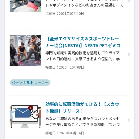
トやボディメイクなどのお客さんの要望を叶え
るためのトレーニング指導や肩こりや腰痛な
掲載日：
2021年02月10日
どの、悩みや痛みを解消するためのコンディシ
ョニング指導、スタジオでのグループレッスン
指導などがあります。
【全米エクササイズ＆スポーツトレー
ナー協会(NESTA)】NESTA PFTゼミコ
ース
専門的知識や実践的技術を活用してクライア
ントの目的達成に貢献できるよう包括的に学
んでいきます。「プロ」のパーソナルトレーナ
掲載日：
2020年10月08日
ーにとって重要なのは、個人の経験ではなく、
科学的根拠からプログラムを作成することで
す。「パーソナルトレーナー」の本当の役割や
パーソナルトレーナー
ビジネスとしてのパーソナルトレーニングの
考え方・売り込み方などが理解出来るように
なります。
効率的に転職活動ができる！【スカウ
ト機能】リリース！
あなたに興味のある企業からスカウトメッセ
ージを受け取ることができる新機能『スカウ
ト機能』が2020年9月にリリース！
掲載日：
2020年09月14日
3ステップ登録で、今すぐ登録可能。登録方法