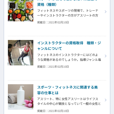
資格（種類）
フィットネスやスポーツの現場で、トレーナ
ーやインストラクターの方がアスリートの方
のパフォーマンス向上や一般の方の健康づく
掲載日：
2021年02月10日
りのためのアドバイスをするにあたり、運動
だけでなく栄養摂取に関する助言を行うこと
は切り離せません。現場で活かせるフード・
栄養関連の資格の種類についてご紹介します。
インストラクターの資格取得 種類・ジ
ャンルについて
フィットネスのインストラクターにはどのよ
うな資格があるのでしょうか。指導ジャンル毎
に解説します。
掲載日：
2021年02月10日
スポーツ・フィットネスに関連する美
容の仕事とは
アスリート、特に女性アスリートはライフス
タイルの中心が競技となっていて一般の女性と
比べて美容に対する取り組みが最小限なので
掲載日：
2021年02月10日
は？と思う方も少なくないかもしれません。