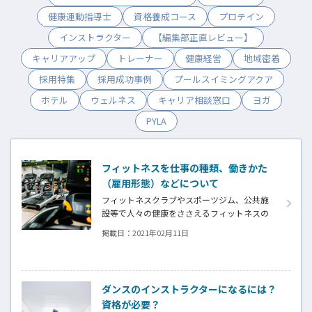
健康運動指導士
資格養成コース
プロテイン
インストラクター
【編集部正直レビュー】
キャリアアップ
トレーナー
健康経営
地域密着
採用特集
採用成功事例
プールスイミングアクア
ホテル
ウェルネス
キャリア相談窓口
ヨガ
PYLA
フィットネスを仕事の種類、働きかた
（雇用形態）などについて
フィットネスクラブやスポーツジム、公共施
設等で人々の健康をささえるフィットネスの
仕事。仕事の種類や働き方などは多岐に渡り
掲載日：
2021年02月11日
ます。職種、雇用形態の切り口から、フィット
ネスの仕事をご紹介します。
ダンスのインストラクターになるには？
資格が必要？