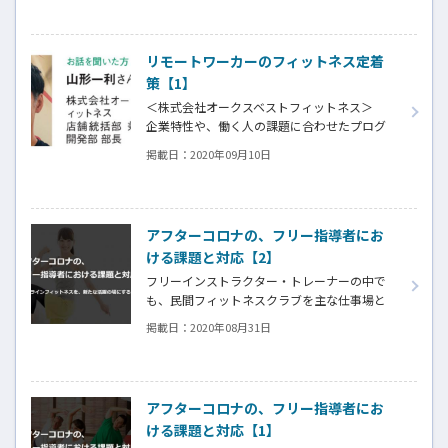
や機能の使い方についてご案内します！
リモートワーカーのフィットネス定着
策【1】
＜株式会社オークスベストフィットネス＞
企業特性や、働く人の課題に合わせたプログ
ラムとグループで達成目指すプログラムでオン
掲載日：
2020年09月10日
ラインレッスンの継続参加を促す
アフターコロナの、フリー指導者にお
ける課題と対応【2】
フリーインストラクター・トレーナーの中で
も、民間フィットネスクラブを主な仕事場と
しているグループレッスン指導者が、今回最も
掲載日：
2020年08月31日
大きい影響を受けたが、活動自粛期間中に、
アフターコロナを見据えて新たな挑戦を始めた
指導者も多い。特に、世界的な外出自粛でオ
ンラインフィットネスが急速に浸透しつつあ
アフターコロナの、フリー指導者にお
り、指導者にとっては新たなチャンスも見え始
ける課題と対応【1】
めている。