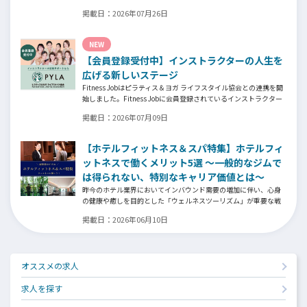
いう大きな局面を経て、それでも尚、同じ業界内で独立し再起を
掲載日：
2026年07月26日
図ったパーソナルジム「ファントレイン」代表近藤健祐さんにイ
ンタビュー。
フィットネスクラブのキャンペーンや違約金制度はお客様を大切
NEW
にする仕組みだろうか！？資金が底をつく恐怖と闘いながらもお
【会員登録受付中】インストラクターの人生を
客様との絆を築き上げた秘訣とは？
広げる新しいステージ
Fitness Jobはピラティス＆ヨガ ライフスタイル協会との連携を開
始しました。Fitness Jobに会員登録されているインストラクター
皆様の人生を広げる新しいステージとして、同協会とともにサポ
掲載日：
2026年07月09日
ートをしていきます。
【ホテルフィットネス＆スパ特集】ホテルフィ
ットネスで働くメリット5選 ～一般的なジムで
は得られない、特別なキャリア価値とは～
昨今のホテル業界においてインバウンド需要の増加に伴い、心身
の健康や癒しを目的とした「ウェルネスツーリズム」が重要な戦
略となっています。そして、ウェルネスプログラムを提供するヨ
掲載日：
2026年06月10日
ガインストラクター、ピラティス指導者、ストレッチトレーナ
ー、コンディショニングコーチ、ボクシングトレーナーなどの専門
スキルを持つ人材がホテル業界でも高く評価される時代になって
います。専門スキルを活かす新たなステージの魅力とは⁉
オススメの求人
求人を探す