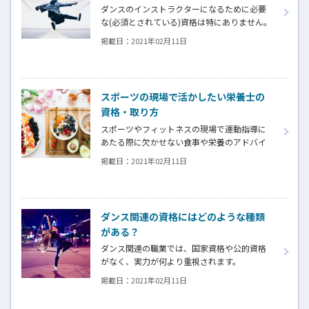
ダンスのインストラクターになるために必要
な(必須とされている)資格は特にありません。
資格よりも、ダンスの経験年数や大会やコン
掲載日：
2021年02月11日
テストでの入賞実績等のキャリアのほか、オ
ーディションを受け出演したミュージックビデ
オ、TVCM、映画、ミュージカル、音楽番組・
ライブなどでのバックダンサー実績など、ダン
スポーツの現場で活かしたい栄養士の
サーとしての活動実績が、セールスポイント
資格・取り方
となります。
スポーツやフィットネスの現場で運動指導に
あたる際に欠かせない食事や栄養のアドバイ
ス。根拠に基づき適切なアドバイスを行うた
掲載日：
2021年02月11日
め、正しい専門知識を身に付けましょう。
ダンス関連の資格にはどのような種類
がある？
ダンス関連の職業では、国家資格や公的資格
がなく、実力が何より重視されます。
しかし、ダンスの各ジャンルで民間資格はあ
掲載日：
2021年02月11日
り、ダンサーとしての活動内容や目指す方向
によって資格を取得している人もいます。就職