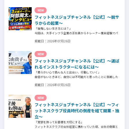
準、実際に採用されたスタッフの皆様からは働き甲斐や動機、お
客様からはそのスタッフの皆様がつくる施設やフィットネスにつ
NEW
いての魅力を語っていただきました。
フィットネスジョブチャンネル【公式】～脱サ
ラからの起業～
「後悔しない生き方とは？」
今回は、大手インフラ企業の正社員からトレーナー業未経験でパ
ーソナルジムオーナーへ転身された、パーソナルジム「ギフト」
掲載日：
2026年07月26日
代表の阿部周大さんへインタビュー。
今の仕事や環境を変えたい！とお悩みの方、必見です！
NEW
フィットネスジョブチャンネル【公式】～選ば
れるインストラクターになるには～
「柔らかい心で色んな人と出会い、行動していく」
自信がないときほど、自分には不可能だと思ったことに挑戦した
り、周囲のすすめに素直に耳を傾けていく。
掲載日：
2026年07月26日
そんな風に自分だけでは思いつかないことを行動に移してきた結
果が、今に繋がっているとお話してくださったヨガ講師の若松由
貴子さん。選ばれるインストラクターになるために若松さんが取
NEW
られた行動とは？
フィットネスジョブチャンネル【公式】～フィ
ットネスクラブ役員時代の倒産を経て開業・独
立～
「覚悟を持ってお客様を大切にする」
フィットネスクラブの会社経営に携わっていた頃、会社の倒産と