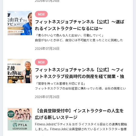
2026年07月26日
の阿部周大さんへインタビュー。
今の仕事や環境を変えたい！とお悩みの方、必見です！
NEW
フィットネスジョブチャンネル【公式】～選ば
れるインストラクターになるには～
「柔らかい心で色んな人と出会い、行動していく」
自信がないときほど、自分には不可能だと思ったことに挑戦した
り、周囲のすすめに素直に耳を傾けていく。
2026年07月26日
そんな風に自分だけでは思いつかないことを行動に移してきた結果
が、今に繋がっているとお話してくださったヨガ講師の若松由貴子
さん。選ばれるインストラクターになるために若松さんが取られた
NEW
行動とは？
フィットネスジョブチャンネル【公式】～フィ
ットネスクラブ役員時代の倒産を経て開業・独
立～
「覚悟を持ってお客様を大切にする」
フィットネスクラブの会社経営に携わっていた頃、会社の倒産とい
う大きな局面を経て、それでも尚、同じ業界内で独立し再起を図っ
2026年07月26日
たパーソナルジム「ファントレイン」代表近藤健祐さんにインタビ
ュー。
フィットネスクラブのキャンペーンや違約金制度はお客様を大切に
【会員登録受付中】インストラクターの人生を
する仕組みだろうか！？資金が底をつく恐怖と闘いながらもお客様
広げる新しいステージ
との絆を築き上げた秘訣とは？
Fitness Jobはピラティス＆ヨガ ライフスタイル協会との連携を開始
しました。Fitness Jobに会員登録されているインストラクター皆様
の人生を広げる新しいステージとして、同協会とともにサポートを