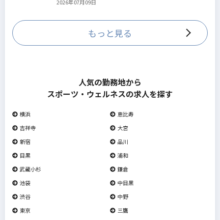
2026年07月09日
していきます。
もっと見る
人気の勤務地から
スポーツ・ウェルネスの求人を探す
横浜
恵比寿
吉祥寺
大宮
新宿
品川
目黒
浦和
武蔵小杉
鎌倉
池袋
中目黒
渋谷
中野
東京
三鷹