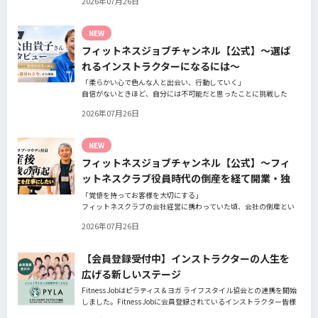
2026年07月26日
の阿部周大さんへインタビュー。
今の仕事や環境を変えたい！とお悩みの方、必見です！
NEW
フィットネスジョブチャンネル【公式】～選ば
れるインストラクターになるには～
「柔らかい心で色んな人と出会い、行動していく」
自信がないときほど、自分には不可能だと思ったことに挑戦した
り、周囲のすすめに素直に耳を傾けていく。
2026年07月26日
そんな風に自分だけでは思いつかないことを行動に移してきた結果
が、今に繋がっているとお話してくださったヨガ講師の若松由貴子
さん。選ばれるインストラクターになるために若松さんが取られた
NEW
行動とは？
フィットネスジョブチャンネル【公式】～フィ
ットネスクラブ役員時代の倒産を経て開業・独
立～
「覚悟を持ってお客様を大切にする」
フィットネスクラブの会社経営に携わっていた頃、会社の倒産とい
う大きな局面を経て、それでも尚、同じ業界内で独立し再起を図っ
2026年07月26日
たパーソナルジム「ファントレイン」代表近藤健祐さんにインタビ
ュー。
フィットネスクラブのキャンペーンや違約金制度はお客様を大切に
【会員登録受付中】インストラクターの人生を
する仕組みだろうか！？資金が底をつく恐怖と闘いながらもお客様
広げる新しいステージ
との絆を築き上げた秘訣とは？
Fitness Jobはピラティス＆ヨガ ライフスタイル協会との連携を開始
しました。Fitness Jobに会員登録されているインストラクター皆様
の人生を広げる新しいステージとして、同協会とともにサポートを