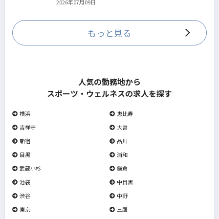
2026年07月09日
していきます。
もっと見る
人気の勤務地から
スポーツ・ウェルネスの求人を探す
横浜
恵比寿
吉祥寺
大宮
新宿
品川
目黒
浦和
武蔵小杉
鎌倉
池袋
中目黒
渋谷
中野
東京
三鷹