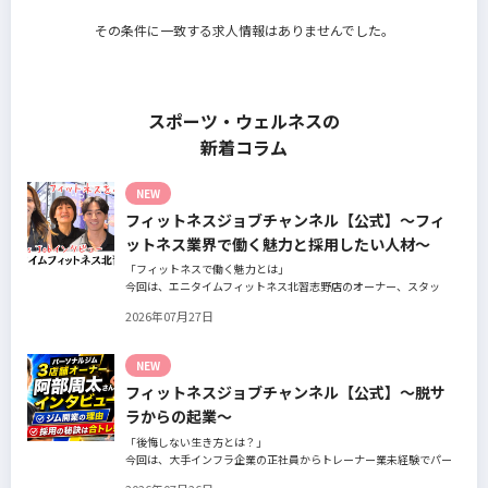
その条件に一致する求人情報はありませんでした。
スポーツ・ウェルネスの
新着コラム
NEW
フィットネスジョブチャンネル【公式】～フィ
ットネス業界で働く魅力と採用したい人材～
「フィットネスで働く魅力とは」
今回は、エニタイムフィットネス北習志野店のオーナー、スタッ
フ、会員の皆様へ、「採用」をテーマにフィットネスクラブの魅力
2026年07月27日
についてインタビュー。オーナー様からはスタッフの採用基準、実
際に採用されたスタッフの皆様からは働き甲斐や動機、お客様から
はそのスタッフの皆様がつくる施設やフィットネスについての魅力
NEW
を語っていただきました。
フィットネスジョブチャンネル【公式】～脱サ
ラからの起業～
「後悔しない生き方とは？」
今回は、大手インフラ企業の正社員からトレーナー業未経験でパー
ソナルジムオーナーへ転身された、パーソナルジム「ギフト」代表