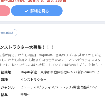
8日〜2027年04月30日まで、あと 265 日
パーソナルトレーニング：全日
でも合わせて募集をしております。
委託費：グループレッスン（4,500円/60分～経験に応ず
詳細を見る
る）※交通費含む
パーソナルトレーニング9,000円/60分単価
の売上から7割のお支払い
有資格者歓迎
のインストラクター大募集！！！
五感が躍る、わたし時間」 Mapilaは、音楽のリズムに乗せてからだを
かし、わたし自身と 心地よく向き合うための、マシンピラティススタ
aがいちばん大切にしているのは“たのしさ”。 気持ちよ
て、たのしいから、また来たくなる。 通ううちに、自然と変わってい
勤務地
Mapila新宿 東京都新宿区新宿4-2-23 新四curumuビル
ける。 ここは、...
続きを読む
B2F
職種
インストラクター
Mapila柏 千葉県柏市柏2-10-1柏モア2階
Mapila西荻窪 東京都杉並区西荻南3-14-6 フェスタ西
ジャンル
ビューティ/ピラティス/ストレッチ/機能改善系/フィッ
荻窪5F
トネス全般
給与
報酬
Mapila西葛西 東京都江戸川区西葛西6-17-1 フジマン
1レッスン60分：3,300円～4,950円（税込）
ション第2 2F
※弊社査定に応じ変動あり