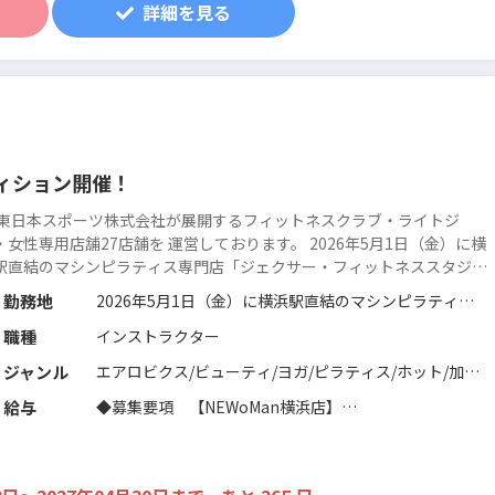
詳細を見る
ョン】
【通常オーデション】
00～受付開始 10：30開始@マイゴルフスタイル江戸川橋
スタジオ:1レッスン（60分）：3,500円～（税別/交通費
00～受付開始 10：30開始@マイゴルフスタイル江戸川橋
別）
00～受付開始 15：15開始＠エスフォルタアリーナ八王子
アクアエクササイズ:1レッスン(45分):3,500円〜（税別/
00～受付開始 10：30開始@マイゴルフスタイル江戸川橋
交通費別）
スイミング:1レッスン(60分):3,500円～（税別/交通費
ィション】
別）
ィション開催！
IM esforta prime水道橋
M esforta prime水道橋
R東日本スポーツ株式会社が展開するフィットネスクラブ・ライトジ
・女性専用店舗27店舗を 運営しております。 2026年5月1日（金）に横
駅直結のマシンピラティス専門店「ジェクサー・フィットネススタジ
を明記の上、エントリーをお願いいたします。
 マシンピラティス NEWoMan横浜店」を開業します。1対6のリフォ
勤務地
2026年5月1日（金）に横浜駅直結のマシンピラティス
マーグループエクササイ...
続きを読む
専門店「ジェクサー・フィットネススタジオ マシンピ
職種
インストラクター
ラティス NEWoMan横浜店」を開業します。1対6のリ
フォーマーグループエクササイズとパーソナルトレーニ
ジャンル
エアロビクス/ビューティ/ヨガ/ピラティス/ホット/加圧
ングを
トレーニング/ステップ/ダンス全般/格闘系/カルチャー
給与
◆募集要項 【NEWoMan横浜店】
提供する店舗です。下記インストラクター募集詳細とな
系/筋力トレーニング/プレコリオ/バイクエクササイズ/
住所：神奈川県横浜市西区南幸1-1-1NEWoMan横浜3F
ります。
機能改善系/フィットネス全般/パーソナルジム/総合型フ
営業時間：月～金9:40～20:30 / 土日祝8:10～20:00
ィットネスクラブ
グループレッスン：平日水・木曜夜、日曜日終日
※その他、ジェクサー内でのマシンピラティス実施店舗