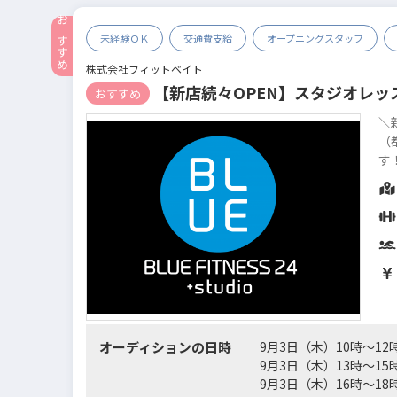
未経験ＯＫ
交通費支給
オープニングスタッフ
株式会社フィットベイト
【新店続々OPEN】スタジオレ
おすすめ
＼
（
す
女
し
オーディションの日時
9月3日（木）10時～12
9月3日（木）13時～15
9月3日（木）16時～18