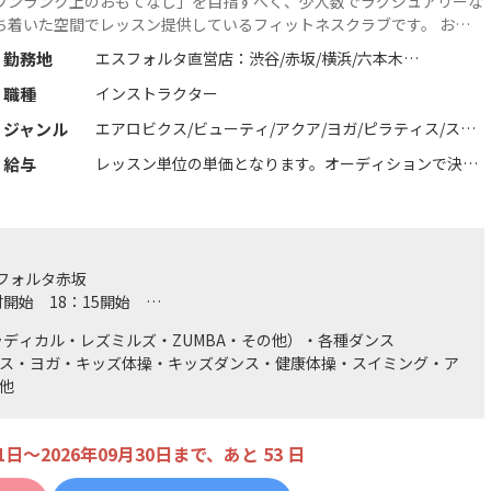
ワンランク上のおもてなし」を目指すべく、少人数でラグジュアリーな
ち着いた空間でレッスン提供しているフィットネスクラブです。 お客
のライフスタイルを高めるための質の高いレッスンを提供するために一
勤務地
エスフォルタ直営店：渋谷/赤坂/横浜/六本木
にサポート頂けるインストラクター（...
続きを読む
指定管理施設：エスフォルタアリーナ八王子/品川・荏原
職種
インストラクター
健康センター/EBARA WAVE アリーナおおた/カルッツ川
崎/奥戸総合スポーツセンター体育館/奥戸総合スポーツ
ジャンル
エアロビクス/ビューティ/アクア/ヨガ/ピラティス/ステ
センター温水ﾌﾟｰﾙ館･ｴｲﾄﾎｰﾙ/水元総合スポーツセンター/
ップ/ダンス全般/ホテル・スパ/キッズ/筋力トレーニン
給与
レッスン単位の単価となります。オーディションで決定
すみだスポーツ健康センター
グ/プレコリオ/バイクエクササイズ/機能改善系/フィッ
いたします。
KIDS SWIM esforta prime
トネス全般/スイミング/総合型フィットネスクラブ
スタジオ・プール・他
【ハイクラスオーデション】
スフォルタ赤坂
スタジオ:1レッスン（60分）：8,000円～（税別/交通費
付開始 18：15開始
別）
サイズ：19：00～受付開始 19：30開始
アクアエクササイズ:1レッスン(45分):8,000円〜（税別/
ラディカル・レズミルズ・ZUMBA・その他）・各種ダンス
スフォルタ赤坂
交通費別）
ス・ヨガ・キッズ体操・キッズダンス・健康体操・スイミング・ア
付開始 18：15開始
スイミング:1レッスン(60分):5,000円～（税別/交通費
他
サイズ：19：00～受付開始 19：30開始
別）
スフォルタ赤坂
※ハイクラスオーデションの基準に達していない結果と
付開始 18：15開始
なった場合は、異なるフィーをご提示することがありま
1日〜2026年09月30日まで、あと 53 日
サイズ：19：00～受付開始 19：30開始
す。