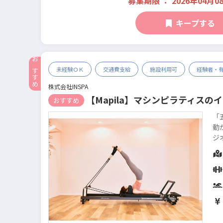
募集期限 ： 2026年04月0
キープする
未経験ＯＫ
交通費支給
施設利用可
経験者・
株式会社INSPA
【Mapila】マシンピラティス
おすすめ
「
動
ジオです。 Mapil
く