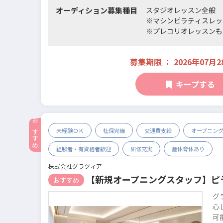
9月12日（土）17時～1
オーディション募集種目
スタジオレッスン全般
9月17日（木）10時～1
※マシンピラティスレッ
9月17日（木）13時～1
※プレコリオレッスンも
9月17日（木）16時～1
※アクアレッスンは含み
募集期限 ： 2026年07月2
キープする
未経験ＯＫ
社保完備
交通費支給
オープニン
経験者・有資格者歓迎
研修充実
産休育休あり
株式会社グラツィア
【新規オープニングスタッフ】ピ
おすすめ
グ
心
可