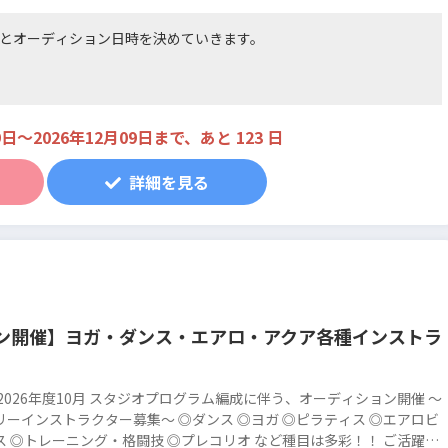
Mapila成増 東京都板橋区成増2-17-24 成増GRAVITY
3F
とオーディション日時を決めていきます。
交通費別途支給
Mapila堀江 大阪府大阪市西区南堀江1-9-1 現代オレン
ジビル5F
Mapila琴似 北海道札幌市西区琴似１条３丁目３−７
TM23ビル1F
9日〜2026年12月09日まで、あと 123 日
詳細を見る
ン開催】ヨガ・ダンス・エアロ・アクア各種インストラ
 2026年度10月 スタジオプログラム編成に伴う、オーディション開催 ～
リーインストラクター募集～ ◎ダンス ◎ヨガ ◎ピラティス ◎エアロビ
ス ◎トレーニング・格闘技 ◎プレコリオ など種目は多彩！！ ご活躍い