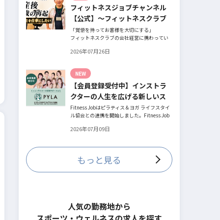
フィットネスジョブチャンネル
とお話してくださったヨガ講師の若松由貴子
さん。選ばれるインストラクターになるため
【公式】～フィットネスクラブ
に若松さんが取られた行動とは？
役員時代の倒産を経て開業・独
「覚悟を持ってお客様を大切にする」
フィットネスクラブの会社経営に携わってい
立～
た頃、会社の倒産という大きな局面を経て、
2026年07月26日
それでも尚、同じ業界内で独立し再起を図っ
たパーソナルジム「ファントレイン」代表近
藤健祐さんにインタビュー。
NEW
フィットネスクラブのキャンペーンや違約金
【会員登録受付中】インストラ
制度はお客様を大切にする仕組みだろう
か！？資金が底をつく恐怖と闘いながらもお
クターの人生を広げる新しいス
客様との絆を築き上げた秘訣とは？
テージ
Fitness Jobはピラティス＆ヨガ ライフスタイ
ル協会との連携を開始しました。Fitness Job
に会員登録されているインストラクター皆様
2026年07月09日
の人生を広げる新しいステージとして、同協
会とともにサポートをしていきます。
もっと見る
人気の勤務地から
スポーツ・ウェルネスの求人を探す