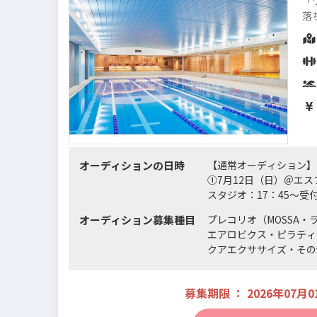
「
落
様
緒
オーディションの日時
【通常オーディション】
①7月12日（日）＠エ
スタジオ：17：45～受
スイミング・アクアエクサ
オーディション募集種目
プレコリオ（MOSSA・
②7月26日（日）＠エ
エアロビクス・ピラティ
スタジオ：17：45～受
クアエクササイズ・その
スイミング・アクアエクサ
③8月16日（日）＠エ
スタジオ：17：45～受
募集期限 ： 2026年07月0
スイミング・アクアエクサ