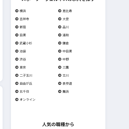
横浜
恵比寿
吉祥寺
大宮
新宿
品川
目黒
浦和
武蔵小杉
鎌倉
池袋
中目黒
渋谷
中野
東京
三鷹
二子玉川
立川
自由が丘
表参道
北千住
舞浜
オンライン
人気の職種から