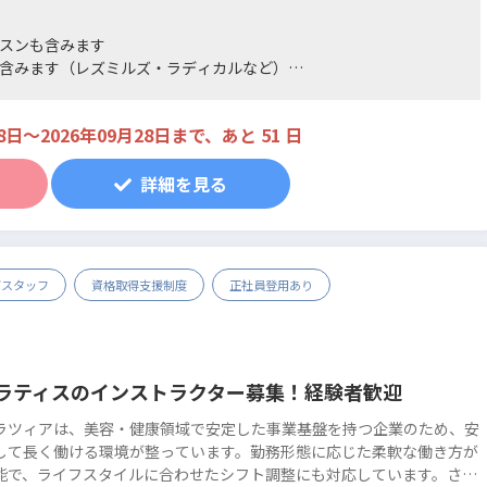
9時
展開しております。
2時
こちらも下記の通りピラティスインストラクターを募集
スンも含みます
5時
しております。（ピラティスレッスンを実施したことが
含みます（レズミルズ・ラディカルなど）
8時
無い方でも大丈夫です。当社のスタッフが養成します）
ません
●マシンピラティスインストラクター
8日〜2026年09月28日まで、あと 51 日
3,500～8,000円/1レッスン
※マシンピラティスのレギュラーレッスンは30分間のレ
詳細を見る
ッスン＋15分間の事前説明となります。
※交通費支給（上限あり）
※リフォーマーを使用してレッスンを実施いただきま
す。
※当社オリジナルのレッスンOLUTANApilatesを習得い
グスタッフ
資格取得支援制度
正社員登用あり
ただき、レッスンを実施いただきます。
●キッズダンスインストラクター
6,000～7,500円/1レッスン
ラティスのインストラクター募集！経験者歓迎
※2027年1月開校予定の新事業となります
ラツィアは、美容・健康領域で安定した事業基盤を持つ企業のため、安
して長く働ける環境が整っています。勤務形態に応じた柔軟な働き方が
能で、ライフスタイルに合わせたシフト調整にも対応しています。さら