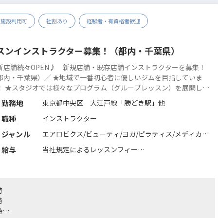
施設利用可
社割あり
経験者・有資格者歓迎
ッスンインストラクター募集！（都内・千葉県）
新店舗続々OPEN♪ 新規店舗・既存店舗インストラクターを募集！
都内・千葉県）／ ★地域で一番初心者に優しいジムを目指していま
！ ★スタジオでは様々なプログラム（グループレッスン）を展開し、
性専用マシンピラティスのグループレッスンも実施いたします！ ★新
勤務地
東京都中央区 大江戸線「勝どき駅」他
い施設・最新の設備でイチからレッスン...
続きを読む
職種
インストラクター
ジャンル
エアロビクス/ビューティ/ヨガ/ピラティス/メディカル/
ステップ/ストレッチ/ダンス全般/シニア・介護予防/格
給与
当社規定によるレッスンフィー
闘系/カルチャー系/キッズ/その他/筋力トレーニング/プ
●スタジオインストラクター
レコリオ/機能改善系/フィットネス全般
4,000～8,000円/60分
※スタジオレッスンのレギュラーレッスンは30分間～60
時
分間程の依頼となります。
時
※交通費支給（上限あり）
時
※併設スタジオでは当社が運営するOLUTANApilatesも