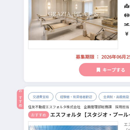
に
と
募集期限 ： 2026年06月2
キープする
交通費支給
経験者・有資格者歓迎
会員制・高級施設
住友不動産エスフォルタ株式会社 企画管理部総務課 採用担当
エスフォルタ【スタジオ・プール
おすすめ
エ