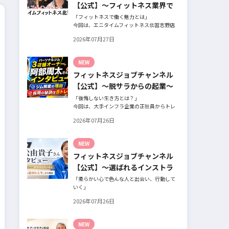
【公式】～フィットネス業界で
働く魅力と採用したい人材～
「フィットネスで働く魅力とは」
今回は、エニタイムフィットネス北習志野店
のオーナー、スタッフ、会員の皆様へ、「採
2026年07月27日
用」をテーマにフィットネスクラブの魅力に
ついてインタビュー。オーナー様からはスタ
ッフの採用基準、実際に採用されたスタッフ
NEW
の皆様からは働き甲斐や動機、お客様からは
フィットネスジョブチャンネル
そのスタッフの皆様がつくる施設やフィット
ネスについての魅力を語っていただきまし
【公式】～脱サラからの起業～
た。
「後悔しない生き方とは？」
今回は、大手インフラ企業の正社員からトレ
ーナー業未経験でパーソナルジムオーナーへ
2026年07月26日
転身された、パーソナルジム「ギフト」代表
の阿部周大さんへインタビュー。
今の仕事や環境を変えたい！とお悩みの方、
NEW
必見です！
フィットネスジョブチャンネル
【公式】～選ばれるインストラ
クターになるには～
「柔らかい心で色んな人と出会い、行動して
いく」
自信がないときほど、自分には不可能だと思
2026年07月26日
ったことに挑戦したり、周囲のすすめに素直
に耳を傾けていく。
そんな風に自分だけでは思いつかないことを
NEW
行動に移してきた結果が、今に繋がっている