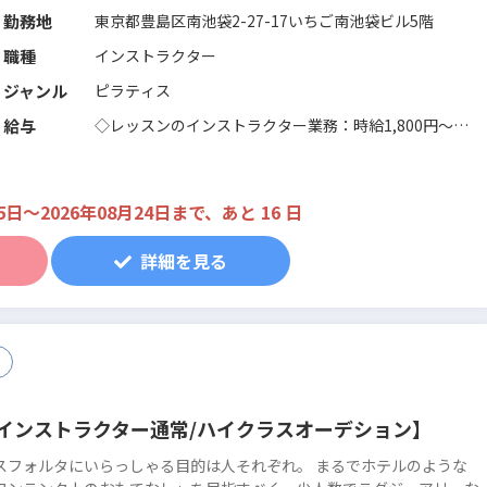
正社員登用制度やキャリアアップの機会もあり、将来を見据えて働くこ
勤務地
東京都豊島区南池袋2-27-17いちご南池袋ビル5階
ができます。現場の声を大切にする風...
続きを読む
職種
インストラクター
ジャンル
ピラティス
給与
◇レッスンのインストラクター業務：時給1,800円～
◇インストラクター業務以外(事務作業など）：時給
1,400円～
※業務内容により変動します
5日〜2026年08月24日まで、あと 16 日
詳細を見る
インストラクター通常/ハイクラスオーデション】
スフォルタにいらっしゃる目的は人それぞれ。 まるでホテルのような