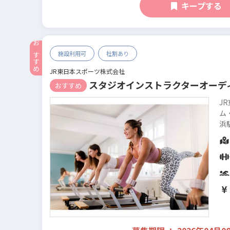
キープする
【通常スタジオオーデシ
①7月27日（月）10：
②8月10日（月）10：
③8月17日（月）15：
④8月24日（月）10：
施設利用可
社割あり
JR東日本スポーツ株式会社
【通常スイミングオーデ
スタジオインストラクターオーデ
①7月15日(水)＠KIDS SW
おすすめ
②8月3日(金)＠KIDS SWI
J
10:00受付日 10:30開始
ム
浜
※オーディション希望日
オ
ー