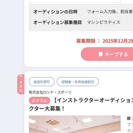
オーディションの日時
フォーム入力後、担当者
オーディション募集種目
マシンピラティス
募集期限 ： 2025年12月2
キープする
施設利用可
経験者・有資格者歓迎
株式会社ロンド・スポーツ
【インストラクターオーディショ
おすすめ
クター大募集！
■
フ
ク