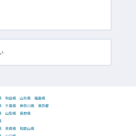
い
県
秋田県
山形県
福島県
県
千葉県
神奈川県
東京都
県
山梨県
長野県
県
県
奈良県
和歌山県
県
山口県