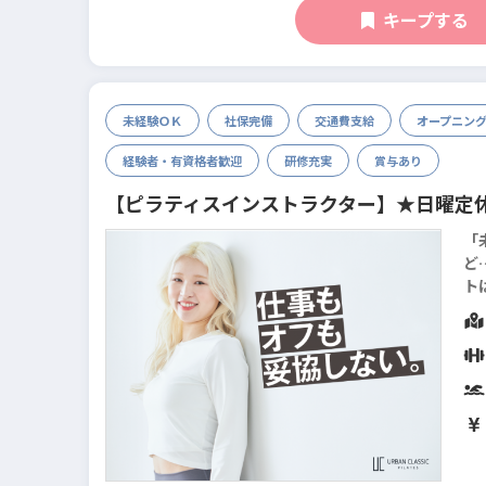
キープする
未経験ＯＫ
社保完備
交通費支給
オープニン
経験者・有資格者歓迎
研修充実
賞与あり
【ピラティスインストラクター】★日曜定
「
ど…
ト
デ