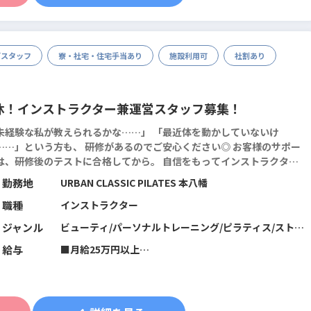
む。超過分別途支給します）
※試用期間2ヶ月。期間中の雇用形態・給与に差異はあ
りません。
※10月より試用期間3ヶ月に変更あり。給与に変更あ
グスタッフ
寮・社宅・住宅手当あり
施設利用可
社割あり
り。
休！インストラクター兼運営スタッフ募集！
未経験な私が教えられるかな……」 「最近体を動かしていないけ
…」という方も、 研修があるのでご安心ください◎ お客様のサポー
は、研修後のテストに合格してから。 自信をもってインストラクター
ビューできますし、 その後も定期的に専門知識を吸収できる仕組みが
勤務地
URBAN CLASSIC PILATES 本八幡
あります。 身につけた知識などは、...
続きを読む
職種
インストラクター
ジャンル
ビューティ/パーソナルトレーニング/ピラティス/ストレ
ッチ/筋力トレーニング/機能改善系/マネジメント･店舗
給与
■月給25万円以上
運営/フィットネス全般
※10月から給与改定あり。面接時に詳細をご説明させて
いただきます
※一律地域手当と固定残業代20時間分（2万9188円～含