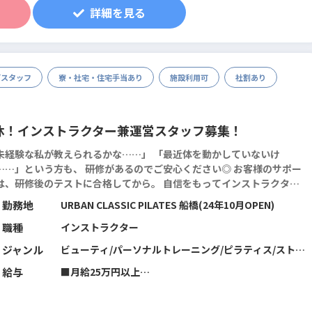
※一律地域手当と固定残業代20時間分（2万9188円～含
詳細を見る
む。超過分別途支給します）
※試用期間2ヶ月。期間中の雇用形態・給与に差異はあ
りません。
※10月より試用期間3ヶ月に変更あり。給与に変更あ
グスタッフ
寮・社宅・住宅手当あり
施設利用可
社割あり
り。
休！インストラクター兼運営スタッフ募集！
未経験な私が教えられるかな……」 「最近体を動かしていないけ
…」という方も、 研修があるのでご安心ください◎ お客様のサポー
は、研修後のテストに合格してから。 自信をもってインストラクター
ビューできますし、 その後も定期的に専門知識を吸収できる仕組みが
勤務地
URBAN CLASSIC PILATES 船橋(24年10月OPEN)
あります。 身につけた知識などは、...
続きを読む
職種
インストラクター
ジャンル
ビューティ/パーソナルトレーニング/ピラティス/ストレ
ッチ/筋力トレーニング/機能改善系/マネジメント･店舗
給与
■月給25万円以上
運営/フィットネス全般
※10月から給与改定あり。面接時に詳細をご説明させて