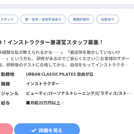
グスタッフ
寮・社宅・住宅手当あり
施設利用可
社割あり
休！インストラクター兼運営スタッフ募集！
未経験な私が教えられるかな……」 「最近体を動かしていないけ
…」という方も、 研修があるのでご安心ください◎ お客様のサポー
は、研修後のテストに合格してから。 自信をもってインストラクター
ビューできますし、 その後も定期的に専門知識を吸収できる仕組みが
勤務地
URBAN CLASSIC PILATES 自由が丘
あります。 身につけた知識などは、...
続きを読む
職種
インストラクター
ジャンル
ビューティ/パーソナルトレーニング/ピラティス/ストレ
ッチ/筋力トレーニング/機能改善系/マネジメント･店舗
給与
■月給25万円以上
運営/フィットネス全般
※10月から給与改定あり。面接時に詳細をご説明させて
いただきます
※一律地域手当と固定残業代20時間分（2万9188円～含
詳細を見る