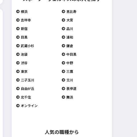
横浜
恵比寿
吉祥寺
大宮
新宿
品川
目黒
浦和
武蔵小杉
鎌倉
池袋
中目黒
渋谷
中野
東京
三鷹
二子玉川
立川
自由が丘
表参道
北千住
舞浜
オンライン
人気の職種から