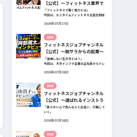
【公式】～フィットネス業界で
働く魅力と採用したい人材～
「フィットネスで働く魅力とは」
今回は、エニタイムフィットネス北習志野店
のオーナー、スタッフ、会員の皆様へ、「採
2026年07月27日
用」をテーマにフィットネスクラブの魅力に
ついてインタビュー。オーナー様からはスタ
ッフの採用基準、実際に採用されたスタッフ
NEW
の皆様からは働き甲斐や動機、お客様からは
フィットネスジョブチャンネル
そのスタッフの皆様がつくる施設やフィット
ネスについての魅力を語っていただきまし
【公式】～脱サラからの起業～
た。
「後悔しない生き方とは？」
今回は、大手インフラ企業の正社員からトレ
ーナー業未経験でパーソナルジムオーナーへ
2026年07月26日
転身された、パーソナルジム「ギフト」代表
の阿部周大さんへインタビュー。
今の仕事や環境を変えたい！とお悩みの方、
NEW
必見です！
フィットネスジョブチャンネル
【公式】～選ばれるインストラ
クターになるには～
「柔らかい心で色んな人と出会い、行動して
いく」
自信がないときほど、自分には不可能だと思
2026年07月26日
ったことに挑戦したり、周囲のすすめに素直
に耳を傾けていく。
そんな風に自分だけでは思いつかないことを
NEW
行動に移してきた結果が、今に繋がっている