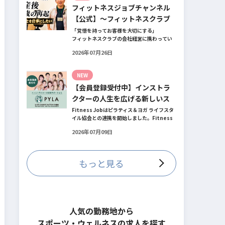
フィットネスジョブチャンネル
とお話してくださったヨガ講師の若松由貴子
さん。選ばれるインストラクターになるため
【公式】～フィットネスクラブ
に若松さんが取られた行動とは？
役員時代の倒産を経て開業・独
「覚悟を持ってお客様を大切にする」
フィットネスクラブの会社経営に携わってい
立～
た頃、会社の倒産という大きな局面を経て、
2026年07月26日
それでも尚、同じ業界内で独立し再起を図っ
たパーソナルジム「ファントレイン」代表近
藤健祐さんにインタビュー。
NEW
フィットネスクラブのキャンペーンや違約金
【会員登録受付中】インストラ
制度はお客様を大切にする仕組みだろう
か！？資金が底をつく恐怖と闘いながらもお
クターの人生を広げる新しいス
客様との絆を築き上げた秘訣とは？
テージ
Fitness Jobはピラティス＆ヨガ ライフスタ
イル協会との連携を開始しました。Fitness
Jobに会員登録されているインストラクター
2026年07月09日
皆様の人生を広げる新しいステージとして、
同協会とともにサポートをしていきます。
もっと見る
人気の勤務地から
スポーツ・ウェルネスの求人を探す