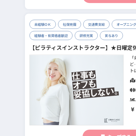
未経験ＯＫ
社保完備
交通費支給
オープニン
経験者・有資格者歓迎
研修充実
賞与あり
【ピラティスインストラクター】★日曜定
「
ど…
ト
デ