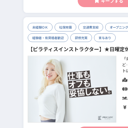
キープする
未経験ＯＫ
社保完備
交通費支給
オープニン
経験者・有資格者歓迎
研修充実
賞与あり
【ピラティスインストラクター】★日曜定
「
ど…
ト
デ