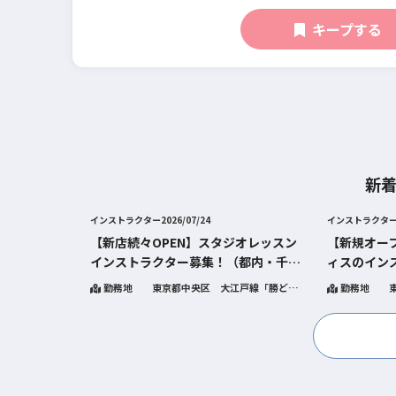
キープする
新
インストラクター
2026/07/24
インストラクタ
【新店続々OPEN】スタジオレッスン
【新規オー
インストラクター募集！（都内・千葉
ィスのイン
県）
歓迎
勤務地
東京都中央区 大江戸線「勝どき
勤務地
駅」他