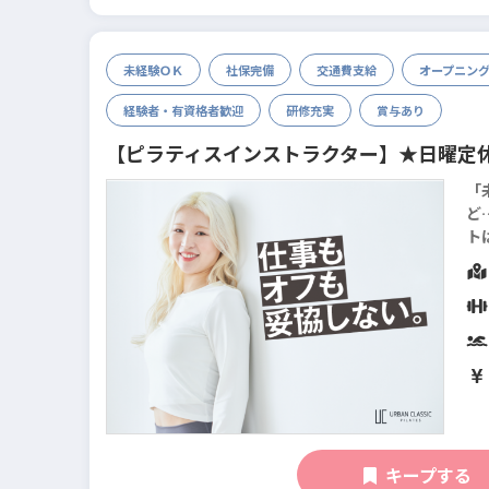
未経験ＯＫ
社保完備
交通費支給
オープニン
経験者・有資格者歓迎
研修充実
賞与あり
【ピラティスインストラクター】★日曜定
「
ど…
ト
デ
キープする