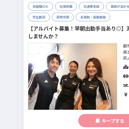
未経験ＯＫ
社保完備
交通費支給
英語が活か
学生歓迎
研修充実
会員制・高級施設
【アルバイト募集！早朝出勤手当あり◎】
しませんか？
都
員
京
事
キープする