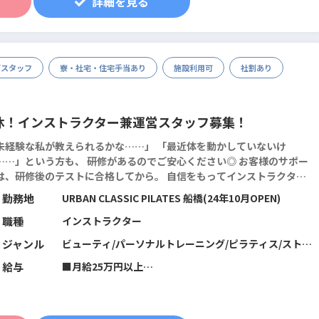
詳細を見る
む。超過分別途支給します）
※試用期間2ヶ月。期間中の雇用形態・給与に差異はあ
りません。
※10月より試用期間3ヶ月に変更あり。給与に変更あ
グスタッフ
寮・社宅・住宅手当あり
施設利用可
社割あり
り。
休！インストラクター兼運営スタッフ募集！
未経験な私が教えられるかな……」 「最近体を動かしていないけ
…」という方も、 研修があるのでご安心ください◎ お客様のサポー
は、研修後のテストに合格してから。 自信をもってインストラクター
ビューできますし、 その後も定期的に専門知識を吸収できる仕組みが
勤務地
URBAN CLASSIC PILATES 船橋(24年10月OPEN)
あります。 身につけた知識などは、...
続きを読む
職種
インストラクター
ジャンル
ビューティ/パーソナルトレーニング/ピラティス/ストレ
ッチ/筋力トレーニング/機能改善系/マネジメント･店舗
給与
■月給25万円以上
運営/フィットネス全般
※10月から給与改定あり。面接時に詳細をご説明させて
いただきます