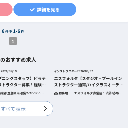
いただきます
※一律地域手当と固定残業代20時間分（2万9188円～含
詳細を見る
む。超過分別途支給します）
※試用期間2ヶ月。期間中の雇用形態に差異はありませ
ん。
6
1-6
※10月より試用期間3ヶ月に変更あり。給与に変更あ
件中
件
り。
1
着のおすすめ求人
ー
2026/06/19
インストラクター
2026/06/07
プニングスタッフ】ピラテ
エスフォルタ【スタジオ・プールイン
ストラクター募集！経験者
ストラクター通常/ハイクラスオーデシ
ョン】
東京都豊島区南池袋2-27-17いちご
勤務地
エスフォルタ直営店：渋谷/赤坂/
南池袋ビル5階
横浜/六本木
指定管理施設：エスフォルタアリ
ーナ八王子/品川・荏原健康センタ
すべて表示
ー/EBARA WAVE アリーナおお
た/カルッツ川崎/奥戸総合スポー
ツセンター体育館/奥戸総合スポー
ツセンター温水ﾌﾟｰﾙ館･ｴｲﾄﾎｰﾙ/水