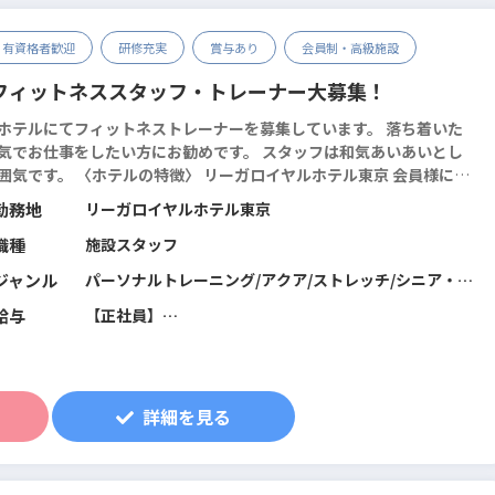
・有資格者歓迎
研修充実
賞与あり
会員制・高級施設
フィットネススタッフ・トレーナー大募集！
ホテルにてフィットネストレーナーを募集しています。 落ち着いた
気でお仕事をしたい方にお勧めです。 スタッフは和気あいあいとし
テルの特徴〉 リーガロイヤルホテル東京 会員様には
齢の方が多く、スタッフとのおしゃべりを楽しみに通われている方も
勤務地
リーガロイヤルホテル東京
ま...
続きを読む
職種
施設スタッフ
ジャンル
パーソナルトレーニング/アクア/ストレッチ/シニア・介
護予防/ホテル・スパ/筋力トレーニング/フィットネス全
給与
【正社員】
般/スイミング/総合型フィットネスクラブ
月給 23万円～27.9万円
詳細を見る