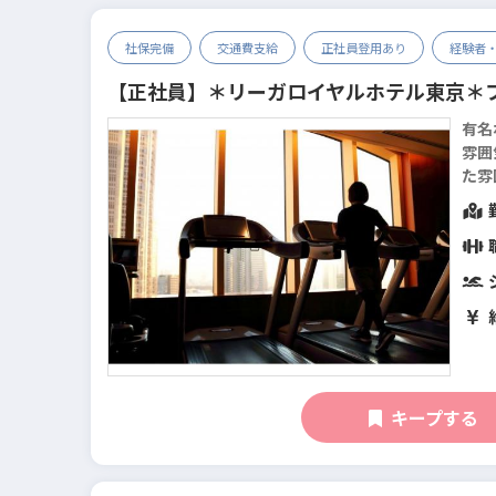
社保完備
交通費支給
正社員登用あり
経験者
【正社員】＊リーガロイヤルホテル東京＊
有名
雰囲
た雰囲気です。 〈ホ
ご高
多くい
キープする