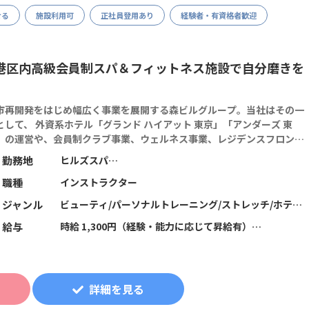
せる
施設利用可
正社員登用あり
経験者・有資格者歓迎
港区内高級会員制スパ＆フィットネス施設で自分磨きを
市再開発をはじめ幅広く事業を展開する森ビルグループ。当社はその一
として、 外資系ホテル「グランド ハイアット 東京」「アンダーズ 東
」の運営や、会員制クラブ事業、ウェルネス事業、レジデンスフロント
業を手掛けています。
勤務地
ヒルズスパ
港区内にて6か所
職種
インストラクター
（日比谷線/大江戸線 六本木駅、日比谷線 神谷町・虎
ノ門ヒルズ、南北線 六本木一丁目、麻布十番など）
ジャンル
ビューティ/パーソナルトレーニング/ストレッチ/ホテ
ル・スパ/筋力トレーニング/フィットネス全般/総合型フ
給与
時給 1,300円（経験・能力に応じて昇給有）
ィットネスクラブ
※早朝出勤手当：早番シフトを対象に1勤務あたり、一
律1,000円支給
※食事手当：1勤務あたり、一律380円支給
詳細を見る