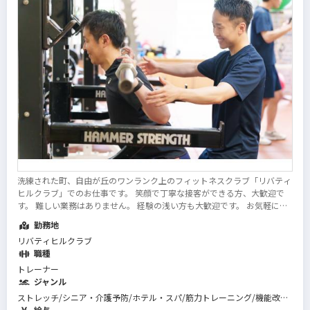
洗練された町、自由が丘のワンランク上のフィットネスクラブ「リバティ
ヒルクラブ」でのお仕事です。 笑顔で丁寧な接客ができる方、大歓迎で
す。 難しい業務はありません。 経験の浅い方も大歓迎です。 お気軽にご
応募ください！ ※同時募集中※ ザ・キャピトルホテル東急（ジムスタッ
勤務地
フ・正社員） 西武フィット...
続きを読む
リバティヒルクラブ
職種
トレーナー
ジャンル
ストレッチ/シニア・介護予防/ホテル・スパ/筋力トレーニング/機能改善
系/マネジメント･店舗運営/フィットネス全般/スイミング/パーソナルジ
給与