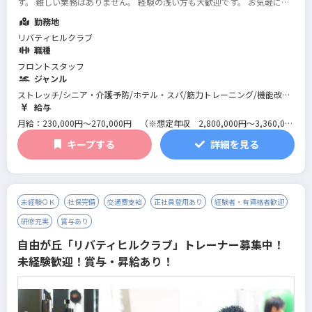
す。 難しい業務はありません。 経験の浅い方も大歓迎です。 お気軽にご
応募ください！ まかない有り！レストランで提供しているピザやパスタ
勤務地
を選べます（自己負担額500円...
続きを読む
リバティヒルクラブ
職種
フロントスタッフ
ジャンル
ストレッチ/シニア・介護予防/ホテル・スパ/筋力トレーニング/機能改善
系/マネジメント･店舗運営/フィットネス全般/スイミング/パーソナルジ
給与
ム/総合型フィットネスクラブ
月給：230,000円～270,000円 （※想定年収 2,800,000円～3,360,000
円）
キープする
詳細を見る
※研修期間は1ヶ月～最大3ヶ月で条件に変更はありません。
未経験ＯＫ
社保完備
交通費支給
正社員登用あり
経験者・有資格者歓迎
研修充実
賞与あり
自由が丘「リバティヒルクラブ」トレーナー募集中！
未経験歓迎！賞与・昇給あり！