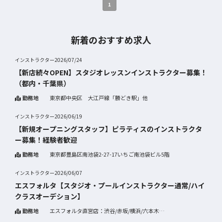
1
新着のおすすめ求人
インストラクター
2026/07/24
【新店続々OPEN】スタジオレッスンインストラクター募集！
（都内・千葉県）
勤務地
東京都中央区 大江戸線「勝どき駅」他
インストラクター
2026/06/19
【新規オープニングスタッフ】ピラティスのインストラクタ
ー募集！経験者歓迎
勤務地
東京都豊島区南池袋2-27-17いちご南池袋ビル5階
インストラクター
2026/06/07
エスフォルタ【スタジオ・プールインストラクター通常/ハイ
クラスオーデション】
勤務地
エスフォルタ直営店：渋谷/赤坂/横浜/六本木
指定管理施設：エスフォルタアリーナ八王子/品川・荏原健康セ