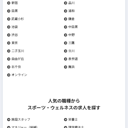
新宿
品川
目黒
浦和
武蔵小杉
鎌倉
池袋
中目黒
渋谷
中野
東京
三鷹
二子玉川
立川
自由が丘
表参道
北千住
舞浜
オンライン
人気の職種から
スポーツ・ウェルネスの求人を探す
施設スタッフ
栄養士
マネジャー（候補）
理学療法士