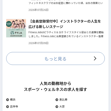
フィットネスクラブの会社経営に携わっていた頃、会社の倒産とい
う大きな局面を経て、それでも尚、同じ業界内で独立し再起を図っ
2026年07月26日
たパーソナルジム「ファントレイン」代表近藤健祐さんにインタビ
ュー。
フィットネスクラブのキャンペーンや違約金制度はお客様を大切に
【会員登録受付中】インストラクターの人生を
する仕組みだろうか！？資金が底をつく恐怖と闘いながらもお客様
広げる新しいステージ
との絆を築き上げた秘訣とは？
Fitness Jobはピラティス＆ヨガ ライフスタイル協会との連携を開始
しました。Fitness Jobに会員登録されているインストラクター皆様
の人生を広げる新しいステージとして、同協会とともにサポートを
2026年07月09日
していきます。
もっと見る
人気の勤務地から
スポーツ・ウェルネスの求人を探す
横浜
恵比寿
吉祥寺
大宮