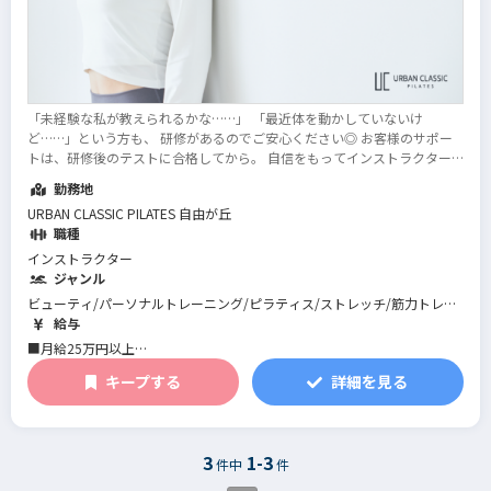
「未経験な私が教えられるかな……」 「最近体を動かしていないけ
ど……」という方も、 研修があるのでご安心ください◎ お客様のサポー
トは、研修後のテストに合格してから。 自信をもってインストラクター
デビューできますし、 その後も定期的に専門知識を吸収できる仕組みが
勤務地
あります。 身につけた知識などは、...
続きを読む
URBAN CLASSIC PILATES 自由が丘
職種
インストラクター
ジャンル
ビューティ/パーソナルトレーニング/ピラティス/ストレッチ/筋力トレー
ニング/機能改善系/マネジメント･店舗運営/フィットネス全般
給与
■月給25万円以上
キープする
詳細を見る
※10月から給与改定あり。面接時に詳細をご説明させていただきます
※一律地域手当と固定残業代20時間分（2万9188円～含む。超過分別途支
給します）
※試用期間2ヶ月。期間中の雇用形態・給与に差異はありません。
3
1-3
件中
件
※10月より試用期間3ヶ月に変更あり。給与に変更あり。