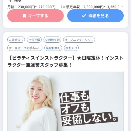
ム/総合型フィットネスクラブ
月給：230,000円～270,000円 （※想定年収 2,800,000円～3,360,000
円）
キープする
詳細を見る
※研修期間は1ヶ月～最大3ヶ月で条件に変更はありません。
未経験ＯＫ
社保完備
交通費支給
オープニングスタッフ
寮・社宅・住宅手当あり
施設利用可
社割あり
【ピラティスインストラクター】★日曜定休！インスト
ラクター兼運営スタッフ募集！