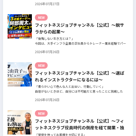
フ、会員の皆様へ、「採用」をテーマにフィットネスクラブの魅力
2026年07月27日
についてインタビュー。オーナー様からはスタッフの採用基準、実
際に採用されたスタッフの皆様からは働き甲斐や動機、お客様から
はそのスタッフの皆様がつくる施設やフィットネスについての魅力
NEW
を語っていただきました。
フィットネスジョブチャンネル【公式】～脱サ
ラからの起業～
「後悔しない生き方とは？」
今回は、大手インフラ企業の正社員からトレーナー業未経験でパー
ソナルジムオーナーへ転身された、パーソナルジム「ギフト」代表
2026年07月26日
の阿部周大さんへインタビュー。
今の仕事や環境を変えたい！とお悩みの方、必見です！
NEW
フィットネスジョブチャンネル【公式】～選ば
れるインストラクターになるには～
「柔らかい心で色んな人と出会い、行動していく」
自信がないときほど、自分には不可能だと思ったことに挑戦した
り、周囲のすすめに素直に耳を傾けていく。
2026年07月26日
そんな風に自分だけでは思いつかないことを行動に移してきた結果
が、今に繋がっているとお話してくださったヨガ講師の若松由貴子
さん。選ばれるインストラクターになるために若松さんが取られた
NEW
行動とは？
フィットネスジョブチャンネル【公式】～フィ
ットネスクラブ役員時代の倒産を経て開業・独
立～
「覚悟を持ってお客様を大切にする」