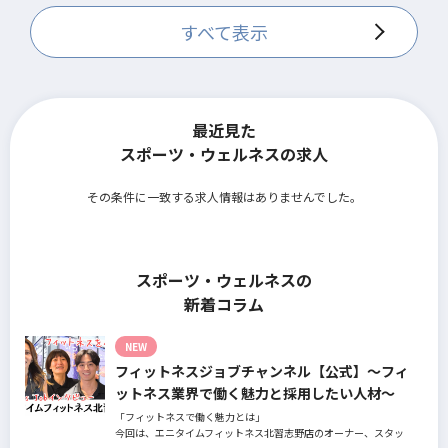
ンター/EBARA WAVE アリーナおおた/カルッツ川崎/奥戸総合ス
ポーツセンター体育館/奥戸総合スポーツセンター温水ﾌﾟｰﾙ館･
すべて表示
ｴｲﾄﾎｰﾙ/水元総合スポーツセンター/すみだスポーツ健康センタ
ー
KIDS SWIM esforta prime
最近見た
スポーツ・ウェルネスの求人
その条件に一致する求人情報はありませんでした。
スポーツ・ウェルネスの
新着コラム
NEW
フィットネスジョブチャンネル【公式】～フィ
ットネス業界で働く魅力と採用したい人材～
「フィットネスで働く魅力とは」
今回は、エニタイムフィットネス北習志野店のオーナー、スタッ