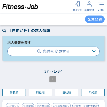
ログイン
会員登録
MENU
企業登録
【自由が丘】の求人情報
求人情報を探す
条件を変更する
3
1-3
件中
件
1
新着順
時給順
日給順
月給順
未経験ＯＫ
社保完備
交通費支給
正社員登用あり
経験者・有資格者歓迎