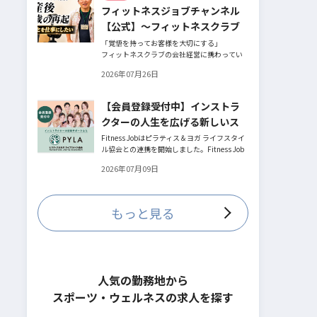
フィットネスジョブチャンネル
とお話してくださったヨガ講師の若松由貴子
さん。選ばれるインストラクターになるため
【公式】～フィットネスクラブ
に若松さんが取られた行動とは？
役員時代の倒産を経て開業・独
「覚悟を持ってお客様を大切にする」
フィットネスクラブの会社経営に携わってい
立～
た頃、会社の倒産という大きな局面を経て、
2026年07月26日
それでも尚、同じ業界内で独立し再起を図っ
たパーソナルジム「ファントレイン」代表近
藤健祐さんにインタビュー。
【会員登録受付中】インストラ
フィットネスクラブのキャンペーンや違約金
クターの人生を広げる新しいス
制度はお客様を大切にする仕組みだろう
か！？資金が底をつく恐怖と闘いながらもお
テージ
Fitness Jobはピラティス＆ヨガ ライフスタイ
客様との絆を築き上げた秘訣とは？
ル協会との連携を開始しました。Fitness Job
に会員登録されているインストラクター皆様
2026年07月09日
の人生を広げる新しいステージとして、同協
会とともにサポートをしていきます。
もっと見る
人気の勤務地から
スポーツ・ウェルネスの求人を探す