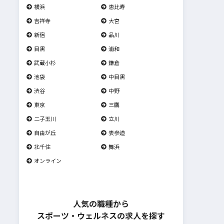
横浜
恵比寿
吉祥寺
大宮
新宿
品川
目黒
浦和
武蔵小杉
鎌倉
池袋
中目黒
渋谷
中野
東京
三鷹
二子玉川
立川
自由が丘
表参道
北千住
舞浜
オンライン
人気の職種から
スポーツ・ウェルネスの求人を探す