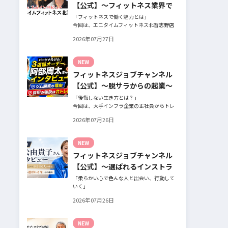
【公式】～フィットネス業界で
働く魅力と採用したい人材～
「フィットネスで働く魅力とは」
今回は、エニタイムフィットネス北習志野店
のオーナー、スタッフ、会員の皆様へ、「採
2026年07月27日
用」をテーマにフィットネスクラブの魅力に
ついてインタビュー。オーナー様からはスタ
ッフの採用基準、実際に採用されたスタッフ
NEW
の皆様からは働き甲斐や動機、お客様からは
フィットネスジョブチャンネル
そのスタッフの皆様がつくる施設やフィット
ネスについての魅力を語っていただきまし
【公式】～脱サラからの起業～
た。
「後悔しない生き方とは？」
今回は、大手インフラ企業の正社員からトレ
ーナー業未経験でパーソナルジムオーナーへ
2026年07月26日
転身された、パーソナルジム「ギフト」代表
の阿部周大さんへインタビュー。
今の仕事や環境を変えたい！とお悩みの方、
NEW
必見です！
フィットネスジョブチャンネル
【公式】～選ばれるインストラ
クターになるには～
「柔らかい心で色んな人と出会い、行動して
いく」
自信がないときほど、自分には不可能だと思
2026年07月26日
ったことに挑戦したり、周囲のすすめに素直
に耳を傾けていく。
そんな風に自分だけでは思いつかないことを
NEW
行動に移してきた結果が、今に繋がっている