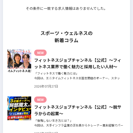
その条件に一致する求人情報はありませんでした。
スポーツ・ウェルネスの
新着コラム
NEW
フィットネスジョブチャンネル【公式】～フィ
ットネス業界で働く魅力と採用したい人材～
「フィットネスで働く魅力とは」
今回は、エニタイムフィットネス北習志野店のオーナー、スタッ
フ、会員の皆様へ、「採用」をテーマにフィットネスクラブの魅力
2026年07月27日
についてインタビュー。オーナー様からはスタッフの採用基準、実
際に採用されたスタッフの皆様からは働き甲斐や動機、お客様から
はそのスタッフの皆様がつくる施設やフィットネスについての魅力
NEW
を語っていただきました。
フィットネスジョブチャンネル【公式】～脱サ
ラからの起業～
「後悔しない生き方とは？」
今回は、大手インフラ企業の正社員からトレーナー業未経験でパー
ソナルジムオーナーへ転身された、パーソナルジム「ギフト」代表