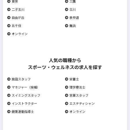
東京
三鷹
二子玉川
立川
自由が丘
表参道
北千住
舞浜
オンライン
人気の職種から
スポーツ・ウェルネスの求人を探す
施設スタッフ
栄養士
マネジャー（候補）
理学療法士
スイミングスタッフ
営業スタッフ
インストラクター
エステティシャン
健康運動指導士
オンライン