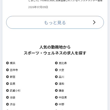
しました。Fitness Jobに会員登録されているインストラクター皆様
の人生を広げる新しいステージとして、同協会とともにサポートを
2026年07月09日
していきます。
もっと見る
人気の勤務地から
スポーツ・ウェルネスの求人を探す
横浜
恵比寿
吉祥寺
大宮
新宿
品川
目黒
浦和
武蔵小杉
鎌倉
池袋
中目黒
渋谷
中野