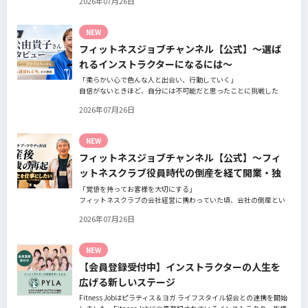
2026年07月26日
の阿部周大さんへインタビュー。
今の仕事や環境を変えたい！とお悩みの方、必見です！
NEW
フィットネスジョブチャンネル【公式】～選ば
れるインストラクターになるには～
「柔らかい心で色んな人と出会い、行動していく」
自信がないときほど、自分には不可能だと思ったことに挑戦した
り、周囲のすすめに素直に耳を傾けていく。
2026年07月26日
そんな風に自分だけでは思いつかないことを行動に移してきた結果
が、今に繋がっているとお話してくださったヨガ講師の若松由貴子
さん。選ばれるインストラクターになるために若松さんが取られた
NEW
行動とは？
フィットネスジョブチャンネル【公式】～フィ
ットネスクラブ役員時代の倒産を経て開業・独
立～
「覚悟を持ってお客様を大切にする」
フィットネスクラブの会社経営に携わっていた頃、会社の倒産とい
う大きな局面を経て、それでも尚、同じ業界内で独立し再起を図っ
2026年07月26日
たパーソナルジム「ファントレイン」代表近藤健祐さんにインタビ
ュー。
フィットネスクラブのキャンペーンや違約金制度はお客様を大切に
NEW
する仕組みだろうか！？資金が底をつく恐怖と闘いながらもお客様
【会員登録受付中】インストラクターの人生を
との絆を築き上げた秘訣とは？
広げる新しいステージ
Fitness Jobはピラティス＆ヨガ ライフスタイル協会との連携を開始