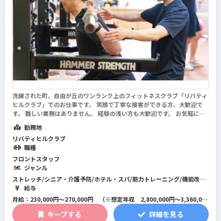
洗練された町、自由が丘のワンランク上のフィットネスクラブ「リバティ
ヒルクラブ」でのお仕事です。 笑顔で丁寧な接客ができる方、大歓迎で
す。 難しい業務はありません。 経験の浅い方も大歓迎です。 お気軽にご
応募ください！ まかない有り！レストランで提供しているピザやパスタ
勤務地
を選べます（自己負担額500円...
続きを読む
リバティヒルクラブ
職種
フロントスタッフ
ジャンル
ストレッチ/シニア・介護予防/ホテル・スパ/筋力トレーニング/機能改善
系/マネジメント･店舗運営/フィットネス全般/スイミング/パーソナルジ
給与
ム/総合型フィットネスクラブ
月給：230,000円～270,000円 （※想定年収 2,800,000円～3,360,000
円）
キープする
詳細を見る
※研修期間は1ヶ月～最大3ヶ月で条件に変更はありません。