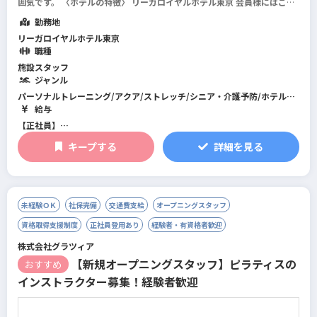
囲気です。 〈ホテルの特徴〉 リーガロイヤルホテル東京 会員様にはご高
齢の方が多く、スタッフとのおしゃべりを楽しみに通われている方も多く
勤務地
いま...
続きを読む
リーガロイヤルホテル東京
職種
施設スタッフ
ジャンル
パーソナルトレーニング/アクア/ストレッチ/シニア・介護予防/ホテル・
スパ/筋力トレーニング/フィットネス全般/スイミング/総合型フィットネ
給与
スクラブ
【正社員】
月給 23万円～27.9万円
キープする
詳細を見る
未経験ＯＫ
社保完備
交通費支給
オープニングスタッフ
資格取得支援制度
正社員登用あり
経験者・有資格者歓迎
株式会社グラツィア
【新規オープニングスタッフ】ピラティスの
おすすめ
インストラクター募集！経験者歓迎