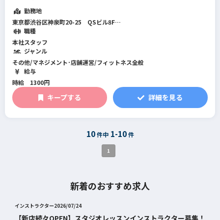
す。 学生さんや主婦（主夫）さんにも働きやすい環境です。 ★歓迎条件
勤務地
・RMS、ネスクトエンジ...
続きを読む
東京都渋谷区神泉町20-25 QSビル8F
最寄り駅：渋谷駅・神泉駅
職種
本社スタッフ
ジャンル
その他/マネジメント･店舗運営/フィットネス全般
給与
時給 1300円
キープする
詳細を見る
10
1-10
件中
件
1
新着のおすすめ求人
インストラクター
2026/07/24
【新店続々OPEN】スタジオレッスンインストラクター募集！