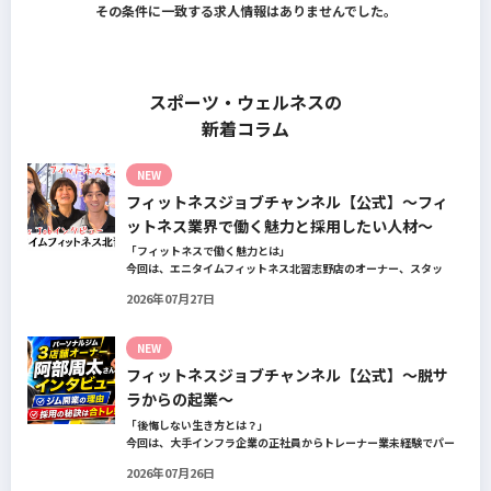
その条件に一致する求人情報はありませんでした。
スポーツ・ウェルネスの
新着コラム
NEW
フィットネスジョブチャンネル【公式】～フィ
ットネス業界で働く魅力と採用したい人材～
「フィットネスで働く魅力とは」
今回は、エニタイムフィットネス北習志野店のオーナー、スタッ
フ、会員の皆様へ、「採用」をテーマにフィットネスクラブの魅力
2026年07月27日
についてインタビュー。オーナー様からはスタッフの採用基準、実
際に採用されたスタッフの皆様からは働き甲斐や動機、お客様から
はそのスタッフの皆様がつくる施設やフィットネスについての魅力
NEW
を語っていただきました。
フィットネスジョブチャンネル【公式】～脱サ
ラからの起業～
「後悔しない生き方とは？」
今回は、大手インフラ企業の正社員からトレーナー業未経験でパー
ソナルジムオーナーへ転身された、パーソナルジム「ギフト」代表
2026年07月26日
の阿部周大さんへインタビュー。