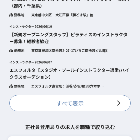
（都内・千葉県）
勤務地
東京都中央区 大江戸線「勝どき駅」他
インストラクター
2026/06/19
【新規オープニングスタッフ】ピラティスのインストラクタ
ー募集！経験者歓迎
勤務地
東京都豊島区南池袋2-27-17いちご南池袋ビル5階
インストラクター
2026/06/07
エスフォルタ【スタジオ・プールインストラクター通常/ハイ
クラスオーデション】
勤務地
エスフォルタ直営店：渋谷/赤坂/横浜/六本木
指定管理施設：エスフォルタアリーナ八王子/品川・荏原健康セ
ンター/EBARA WAVE アリーナおおた/カルッツ川崎/奥戸総合
スポーツセンター体育館/奥戸総合スポーツセンター温水ﾌﾟｰﾙ
すべて表示
館･ｴｲﾄﾎｰﾙ/水元総合スポーツセンター/すみだスポーツ健康セ
ンター
KIDS SWIM esforta prime
正社員登用ありの求人を職種で絞り込む