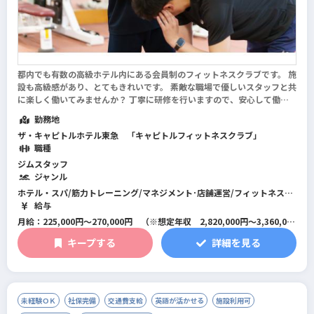
都内でも有数の高級ホテル内にある会員制のフィットネスクラブです。 施
設も高級感があり、とてもきれいです。 素敵な職場で優しいスタッフと共
に楽しく働いてみませんか？ 丁寧に研修を行いますので、安心して働く
事ができます。 ＊スタッフボイス 仕事に慣れるまで、慣れてからもフォ
勤務地
ローをたくさんしてもらってい...
続きを読む
ザ・キャピトルホテル東急 「キャピトルフィットネスクラブ」
職種
ジムスタッフ
ジャンル
ホテル・スパ/筋力トレーニング/マネジメント･店舗運営/フィットネス全
般
給与
月給：225,000円～270,000円 （※想定年収 2,820,000円～3,360,000
円）
キープする
詳細を見る
※研修期間は1ヶ月～最大3ヶ月で条件に変更はありません。
未経験ＯＫ
社保完備
交通費支給
英語が活かせる
施設利用可