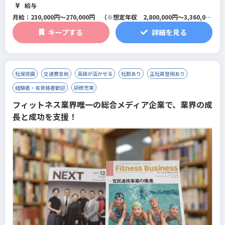
系/マネジメント･店舗運営/フィットネス全般/スイミング/パーソナルジ
給与
ム/総合型フィットネスクラブ
月給：230,000円～270,000円 （※想定年収 2,800,000円～3,360,000
円）
キープする
詳細を見る
※研修期間は1ヶ月～最大3ヶ月で条件に変更はありません。
社保完備
交通費支給
英語が活かせる
社割あり
正社員登用あり
経験者・有資格者歓迎
研修充実
フィットネス業界唯一の総合メディア企業で、業界の成
長と成功を支援！