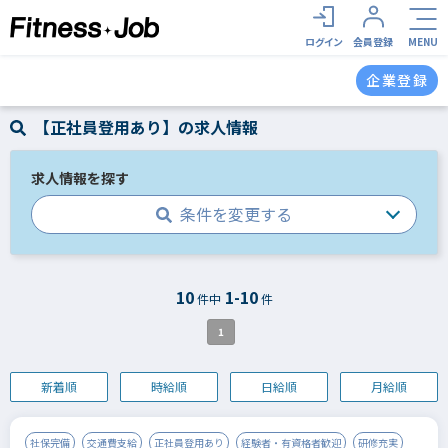
ログイン
会員登録
MENU
企業登録
【正社員登用あり】の求人情報
求人情報を探す
条件を変更する
10
1-10
件中
件
1
新着順
時給順
日給順
月給順
社保完備
交通費支給
正社員登用あり
経験者・有資格者歓迎
研修充実