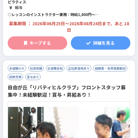
ピラティス
給与
◇レッスンのインストラクター業務：時給1,800円～
◇インストラクター業務以外(事務作業など）：時給1,400円～
募集期限 ： 2026年06月25日〜2026年08月24日まで、あと 18
※業務内容により変動します
日
キープする
詳細を見る
未経験ＯＫ
社保完備
交通費支給
正社員登用あり
経験者・有資格者歓迎
研修充実
賞与あり
自由が丘「リバティヒルクラブ」フロントスタッフ募
集中！未経験歓迎！賞与・昇給あり！