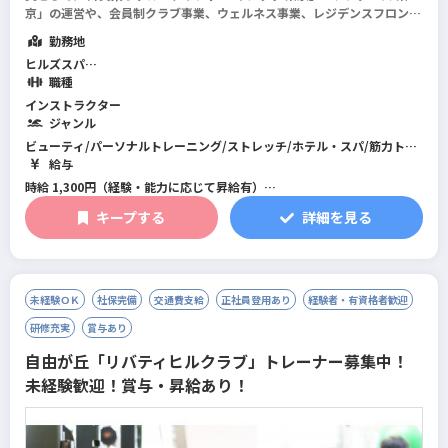
京」の運営や、会員制クラブ事業、ウェルネス事業、レジデンスフロント
事業を手掛けています。
勤務地
ヒルズスパ
港区内にて6か所
職種
（日比谷線/大江戸線 六本木駅、日比谷線 神谷町・虎ノ門ヒルズ、南
インストラクター
北線 六本木一丁目、麻布十番など）
ジャンル
ビューティ/パーソナルトレーニング/ストレッチ/ホテル・スパ/筋力トレ
ーニング/フィットネス全般/総合型フィットネスクラブ
給与
時給 1,300円（経験・能力に応じて昇給有）
キープする
詳細を見る
※早朝出勤手当：早番シフトを対象に1勤務あたり、一律1,000円支給
※食事手当：1勤務あたり、一律380円支給
未経験ＯＫ
社保完備
交通費支給
正社員登用あり
経験者・有資格者歓迎
研修充実
賞与あり
自由が丘「リバティヒルクラブ」トレーナー募集中！
未経験歓迎！賞与・昇給あり！