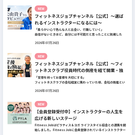
今の仕事や環境を変えたい！とお悩みの方、必見です！
NEW
フィットネスジョブチャンネル【公式】～選ば
れるインストラクターになるには～
「柔らかい心で色んな人と出会い、行動していく」
自信がないときほど、自分には不可能だと思ったことに挑戦した
り、周囲のすすめに素直に耳を傾けていく。
2026年07月26日
そんな風に自分だけでは思いつかないことを行動に移してきた結果
が、今に繋がっているとお話してくださったヨガ講師の若松由貴子
さん。選ばれるインストラクターになるために若松さんが取られた
NEW
行動とは？
フィットネスジョブチャンネル【公式】～フィ
ットネスクラブ役員時代の倒産を経て開業・独
立～
「覚悟を持ってお客様を大切にする」
フィットネスクラブの会社経営に携わっていた頃、会社の倒産とい
う大きな局面を経て、それでも尚、同じ業界内で独立し再起を図っ
2026年07月26日
たパーソナルジム「ファントレイン」代表近藤健祐さんにインタビ
ュー。
フィットネスクラブのキャンペーンや違約金制度はお客様を大切に
NEW
する仕組みだろうか！？資金が底をつく恐怖と闘いながらもお客様
【会員登録受付中】インストラクターの人生を
との絆を築き上げた秘訣とは？
広げる新しいステージ
Fitness Jobはピラティス＆ヨガ ライフスタイル協会との連携を開
始しました。Fitness Jobに会員登録されているインストラクター
皆様の人生を広げる新しいステージとして、同協会とともにサポー