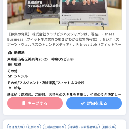
【募集の背景】 株式会社クラブビジネスジャパンは、現在、Fitness
Business（フィットネス業界の動きがわかる経営情報誌）、NEXT（ス
ポーツ・ウェルネスのトレンドメディア）、Fitness Job（フィットネス
業界の求人サイト）、フィットネス市場（フィットネス・トレーニングア
勤務地
イテムの総合...
続きを読む
東京都渋谷区神泉町20-25 神泉QSビル8F
職種
その他
ジャンル
その他/マネジメント･店舗運営/フィットネス全般
給与
基本給：応相談。ご経験、お持ちのスキルを考慮し、相談のうえ決定しま
す。
キープする
詳細を見る
賞与：年2回（5月、12月）。5月は決算賞与がプラスされる場合がありま
す。
定期給与改定：年1回
※試用期間6ヶ月間あり。
交通費支給
社割あり
正社員登用あり
経験者・有資格者歓迎
研修充実