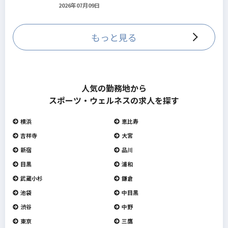
2026年07月09日
トをしていきます。
もっと見る
人気の勤務地から
スポーツ・ウェルネスの求人を探す
横浜
恵比寿
吉祥寺
大宮
新宿
品川
目黒
浦和
武蔵小杉
鎌倉
池袋
中目黒
渋谷
中野
東京
三鷹