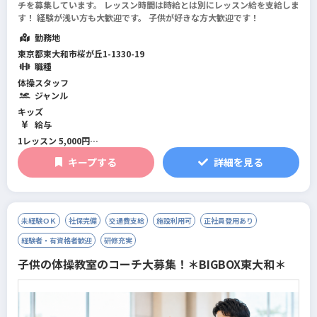
チを募集しています。 レッスン時間は時給とは別にレッスン給を支給しま
す！ 経験が浅い方も大歓迎です。 子供が好きな方大歓迎です！
勤務地
東京都東大和市桜が丘1-1330-19
職種
体操スタッフ
ジャンル
キッズ
給与
1レッスン 5,000円
キープする
詳細を見る
アシスタントのレッスン給：4,000円
独り立ち出来たら5,000円になります。
未経験ＯＫ
社保完備
交通費支給
施設利用可
正社員登用あり
経験者・有資格者歓迎
研修充実
子供の体操教室のコーチ大募集！＊BIGBOX東大和＊