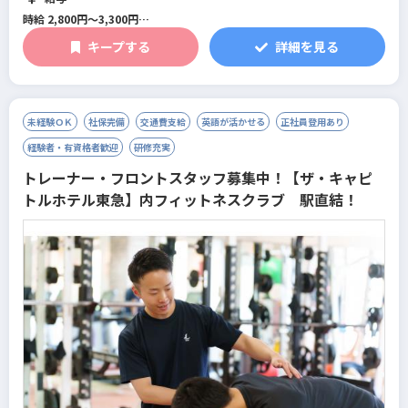
時給 2,800円～3,300円
レッスンが無い時間の時給は1,600円
キープする
詳細を見る
レッスンがある時間はレッスン手当1,200円～1,700円が支給されます。
レッスン手当
・アシスタントコーチ1,200円
・メインコーチ1,700円
未経験ＯＫ
社保完備
交通費支給
英語が活かせる
正社員登用あり
レッスンがある時間帯はレッスン手当と時給の両方が支給されます。
経験者・有資格者歓迎
研修充実
トレーナー・フロントスタッフ募集中！【ザ・キャピ
トルホテル東急】内フィットネスクラブ 駅直結！