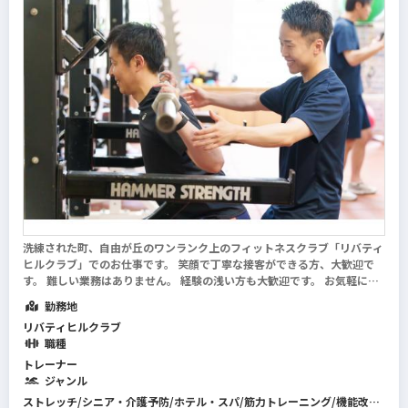
洗練された町、自由が丘のワンランク上のフィットネスクラブ「リバティ
ヒルクラブ」でのお仕事です。 笑顔で丁寧な接客ができる方、大歓迎で
す。 難しい業務はありません。 経験の浅い方も大歓迎です。 お気軽にご
応募ください！ ※同時募集中※ ザ・キャピトルホテル東急（ジムスタッ
勤務地
フ・正社員） 西武フィット...
続きを読む
リバティヒルクラブ
職種
トレーナー
ジャンル
ストレッチ/シニア・介護予防/ホテル・スパ/筋力トレーニング/機能改善