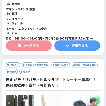
務内容は館内のご案内やマシンの使用方法など、利用者様が快適に過ごせ
勤務地
るようにサポートしていくこと。 ト...
続きを読む
アマンレジデンス 東京
職種
ジムスタッフ
ジャンル
ホテル・スパ/フィットネス全般
給与
月給：241,000～307,000円 + 賞与年2回(2025年度実績:5.5ヶ月)
年収：4,017,000～5,139,000円（賞与係数5.0ヶ月分で計算）
キープする
詳細を見る
未経験ＯＫ
社保完備
交通費支給
正社員登用あり
経験者・有資格者歓迎
研修充実
賞与あり
自由が丘「リバティヒルクラブ」トレーナー募集中！
未経験歓迎！賞与・昇給あり！