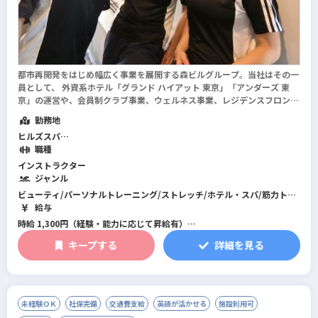
都市再開発をはじめ幅広く事業を展開する森ビルグループ。当社はその一
員として、 外資系ホテル「グランド ハイアット 東京」「アンダーズ 東
京」の運営や、会員制クラブ事業、ウェルネス事業、レジデンスフロント
事業を手掛けています。
勤務地
ヒルズスパ
港区内にて6か所
職種
（日比谷線/大江戸線 六本木駅、日比谷線 神谷町・虎ノ門ヒルズ、南
インストラクター
北線 六本木一丁目、麻布十番など）
ジャンル
ビューティ/パーソナルトレーニング/ストレッチ/ホテル・スパ/筋力トレ
ーニング/フィットネス全般/総合型フィットネスクラブ
給与
時給 1,300円（経験・能力に応じて昇給有）
キープする
詳細を見る
※早朝出勤手当：早番シフトを対象に1勤務あたり、一律1,000円支給
※食事手当：1勤務あたり、一律380円支給
未経験ＯＫ
社保完備
交通費支給
英語が活かせる
施設利用可