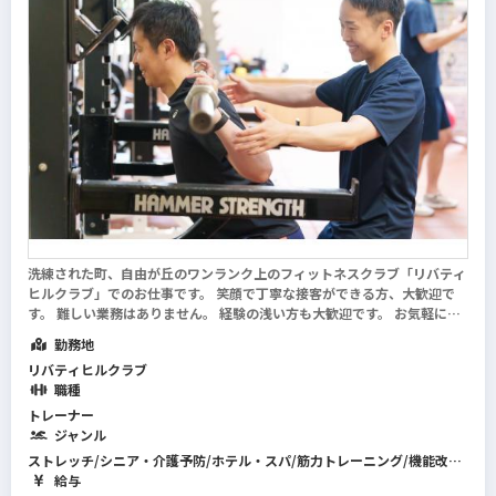
洗練された町、自由が丘のワンランク上のフィットネスクラブ「リバティ
ヒルクラブ」でのお仕事です。 笑顔で丁寧な接客ができる方、大歓迎で
す。 難しい業務はありません。 経験の浅い方も大歓迎です。 お気軽にご
応募ください！ ※同時募集中※ ザ・キャピトルホテル東急（ジムスタッ
勤務地
フ・正社員） 西武フィット...
続きを読む
リバティヒルクラブ
職種
トレーナー
ジャンル
ストレッチ/シニア・介護予防/ホテル・スパ/筋力トレーニング/機能改善
系/マネジメント･店舗運営/フィットネス全般/スイミング/パーソナルジ
給与