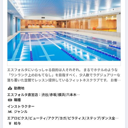
エスフォルタにいらっしゃる目的は人それぞれ。 まるでホテルのような
「ワンランク上のおもてなし」を目指すべく、少人数でラグジュアリーな
落ち着いた空間でレッスン提供しているフィットネスクラブです。 お客様
のライフスタイルを高めるための質の高いレッスンを提供するために一緒
勤務地
にサポート頂けるインストラクター（...
続きを読む
エスフォルタ直営店：渋谷/赤坂/横浜/六本木
指定管理施設：エスフォルタアリーナ八王子/品川・荏原健康センタ
職種
ー/EBARA WAVE アリーナおおた/カルッツ川崎/奥戸総合スポーツセンタ
インストラクター
ー体育館/奥戸総合スポーツセンター温水ﾌﾟｰﾙ館･ｴｲﾄﾎｰﾙ/水元総合スポー
ジャンル
ツセンター/すみだスポーツ健康センター
エアロビクス/ビューティ/アクア/ヨガ/ピラティス/ステップ/ダンス全般/
KIDS SWIM esforta prime
ホテル・スパ/キッズ/筋力トレーニング/プレコリオ/バイクエクササイズ/
給与