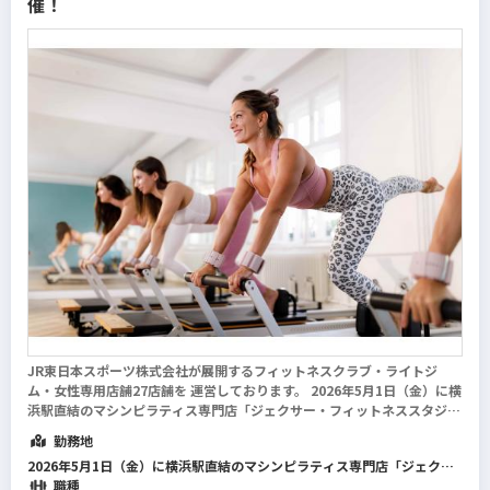
催！
①7月15日(水)＠KIDS SWIM esforta prime水道橋
②8月3日(金)＠KIDS SWIM esforta prime水道橋
10:00受付日 10:30開始
※オーディション希望日を明記の上、エントリーをお願いいたしま
す。
JR東日本スポーツ株式会社が展開するフィットネスクラブ・ライトジ
ム・女性専用店舗27店舗を 運営しております。 2026年5月1日（金）に横
浜駅直結のマシンピラティス専門店「ジェクサー・フィットネススタジ
オ マシンピラティス NEWoMan横浜店」を開業します。1対6のリフォ
勤務地
ーマーグループエクササイ...
続きを読む
2026年5月1日（金）に横浜駅直結のマシンピラティス専門店「ジェクサ
ー・フィットネススタジオ マシンピラティス NEWoMan横浜店」を開
職種