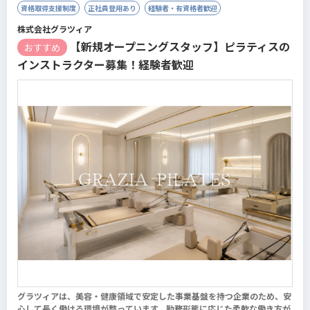
資格取得支援制度
正社員登用あり
経験者・有資格者歓迎
6,000～7,500円/1レッスン
※2027年1月開校予定の新事業となります
株式会社グラツィア
【新規オープニングスタッフ】ピラティスの
おすすめ
インストラクター募集！経験者歓迎
グラツィアは、美容・健康領域で安定した事業基盤を持つ企業のため、安
心して長く働ける環境が整っています。勤務形態に応じた柔軟な働き方が