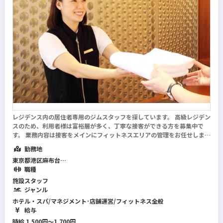
す。
レジデンス内の居住者専用のジムスタッフを探しています。 高級レジデン
スのため、利用者様は富裕層が多く、丁寧な接客ができる方を募集中で
す。 業務内容は接客をメインにフィットネスエリアの管理をお任せしま
す。 難しい業務はありませんので、業界未経験の方も大歓迎です。 接客
勤務地
が好きな方、ハイクラスな空間でお...
続きを読む
東京都港区麻布台
職種
施設スタッフ
ジャンル
ホテル・スパ/マネジメント･店舗運営/フィットネス全般
給与
時給 1,500円～1,700円