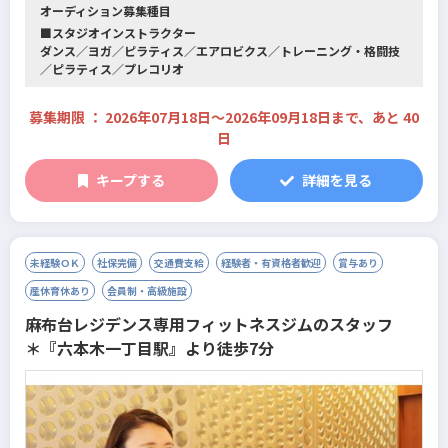
10:00-11:00 / 13:00-14:00
オーディション募集種目
■スタジオインストラクター
②8月29日(土)
ダンス／ヨガ／ピラティス／エアロビクス／トレーニング・格闘技
開催場所 ⇒ オレンジロータス昭島
／ピラティス／プレコリオ
19:00-20:00
③9月17日(木)
募集期限 ： 2026年07月18日〜2026年09月18日まで、あと 40
開催場所 ⇒ ロンドフィットネスクラブ東村山
日
10:00～11:00 / 13:00～14:00
キープする
詳細を見る
④9月19日(土)
開催場所 ⇒ オレンジロータス田無
19:00～20:00
⑤9月25日(金)
未経験ＯＫ
社保完備
交通費支給
経験者・有資格者歓迎
賞与あり
開催場所 ⇒ ロンドフィットネスクラブ東大和24+
産休育休あり
会員制・高級施設
10:00～11:00 / 13:00～14:00
麻布台レジデンス専用フィットネスジムのスタッフ
⑥9月27日(日)
＊『六本木一丁目駅』より徒歩7分
開催場所 ⇒ ロンドフィットネスクラブ東村山
18:30〜19:30
勤務希望店舗にかかわりなく、上記よりご都合の良い開催場所、日
程をお選びください。
定員は各回5名とし、定員になり次第締め切りとさせていただきま