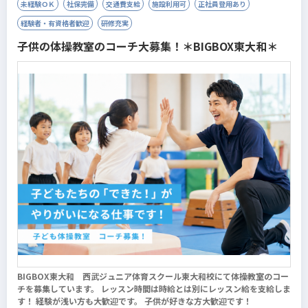
未経験ＯＫ
社保完備
交通費支給
施設利用可
正社員登用あり
経験者・有資格者歓迎
研修充実
子供の体操教室のコーチ大募集！＊BIGBOX東大和＊
BIGBOX東大和 西武ジュニア体育スクール東大和校にて体操教室のコー
チを募集しています。 レッスン時間は時給とは別にレッスン給を支給しま
す！ 経験が浅い方も大歓迎です。 子供が好きな方大歓迎です！