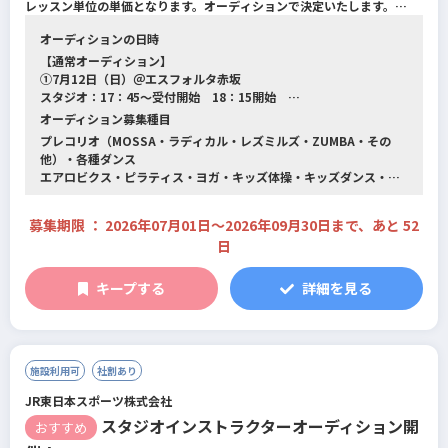
機能改善系/フィットネス全般/スイミング/総合型フィットネスクラブ
レッスン単位の単価となります。オーディションで決定いたします。
オーディションの日時
スタジオ・プール・他
【ハイクラスオーデション】
【通常オーディション】
スタジオ:1レッスン（60分）：8,000円～（税別/交通費別）
①7月12日（日）＠エスフォルタ赤坂
アクアエクササイズ:1レッスン(45分):8,000円〜（税別/交通費別）
スタジオ：17：45～受付開始 18：15開始
スイミング:1レッスン(60分):5,000円～（税別/交通費別）
スイミング・アクアエクササイズ：19：00～受付開始 19：30開始
オーディション募集種目
※ハイクラスオーデションの基準に達していない結果となった場合は、異
②7月26日（日）＠エスフォルタ赤坂
プレコリオ（MOSSA・ラディカル・レズミルズ・ZUMBA・その
なるフィーをご提示することがあります。
スタジオ：17：45～受付開始 18：15開始
他）・各種ダンス
スイミング・アクアエクササイズ：19：00～受付開始 19：30開始
エアロビクス・ピラティス・ヨガ・キッズ体操・キッズダンス・健
【通常オーデション】
③8月16日（日）＠エスフォルタ赤坂
康体操・スイミング・アクアエクササイズ・その他
スタジオ:1レッスン（60分）：3,500円～（税別/交通費別）
スタジオ：17：45～受付開始 18：15開始
アクアエクササイズ:1レッスン(45分):3,500円〜（税別/交通費別）
スイミング・アクアエクササイズ：19：00～受付開始 19：30開始
募集期限 ： 2026年07月01日〜2026年09月30日まで、あと 52
スイミング:1レッスン(60分):3,500円～（税別/交通費別）
日
【通常スタジオオーデション】
①7月27日（月）10：00～受付開始 10：30開始@マイゴルフスタ
キープする
詳細を見る
イル江戸川橋
②8月10日（月）10：00～受付開始 10：30開始@マイゴルフスタ
イル江戸川橋
③8月17日（月）15：00～受付開始 15：15開始＠エスフォルタア
リーナ八王子
施設利用可
社割あり
④8月24日（月）10：00～受付開始 10：30開始@マイゴルフスタ
JR東日本スポーツ株式会社
イル江戸川橋
スタジオインストラクターオーディション開
おすすめ
【通常スイミングオーディション】