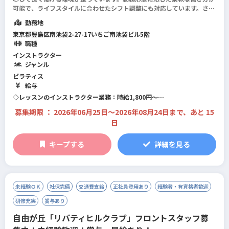
可能で、ライフスタイルに合わせたシフト調整にも対応しています。さら
に正社員登用制度やキャリアアップの機会もあり、将来を見据えて働くこ
勤務地
とができます。現場の声を大切にする風...
続きを読む
東京都豊島区南池袋2-27-17いちご南池袋ビル5階
職種
インストラクター
ジャンル
ピラティス
給与
◇レッスンのインストラクター業務：時給1,800円～
◇インストラクター業務以外(事務作業など）：時給1,400円～
募集期限 ： 2026年06月25日〜2026年08月24日まで、あと 15
※業務内容により変動します
日
キープする
詳細を見る
未経験ＯＫ
社保完備
交通費支給
正社員登用あり
経験者・有資格者歓迎
研修充実
賞与あり
自由が丘「リバティヒルクラブ」フロントスタッフ募