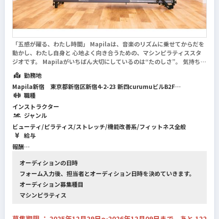
「五感が躍る、わたし時間」 Mapilaは、音楽のリズムに乗せてからだを
動かし、わたし自身と 心地よく向き合うための、マシンピラティススタ
ジオです。 Mapilaがいちばん大切にしているのは“たのしさ”。 気持ちよ
くて、たのしいから、また来たくなる。 通ううちに、自然と変わっていけ
勤務地
る。 ここは、...
続きを読む
Mapila新宿 東京都新宿区新宿4-2-23 新四curumuビルB2F
Mapila柏 千葉県柏市柏2-10-1柏モア2階
職種
Mapila西荻窪 東京都杉並区西荻南3-14-6 フェスタ西荻窪5F
インストラクター
Mapila西葛西 東京都江戸川区西葛西6-17-1 フジマンション第2 2F
ジャンル
Mapila成増 東京都板橋区成増2-17-24 成増GRAVITY 3F
ビューティ/ピラティス/ストレッチ/機能改善系/フィットネス全般
Mapila堀江 大阪府大阪市西区南堀江1-9-1 現代オレンジビル5F
給与
Mapila琴似 北海道札幌市西区琴似１条３丁目３−７ TM23ビル1F
報酬
1レッスン60分：3,300円～4,950円（税込）
オーディションの日時
※弊社査定に応じ変動あり
フォーム入力後、担当者とオーディション日時を決めていきます。
交通費別途支給
オーディション募集種目
マシンピラティス
募集期限 ： 2025年12月29日〜2026年12月09日まで、あと 122