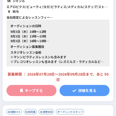
ジャンル
エアロビクス/ビューティ/ヨガ/ピラティス/メディカル/ステップ/ストレ
ッチ/ダンス全般/シニア・介護予防/格闘系/カルチャー系/キッズ/その他/
給与
筋力トレーニング/プレコリオ/機能改善系/フィットネス全般
当社規定によるレッスンフィー
●スタジオインストラクター
オーディションの日時
4,000～8,000円/60分
※スタジオレッスンのレギュラーレッスンは30分間～60分間程の依頼と
9月3日（木）10時～12時
なります。
9月3日（木）13時～15時
※交通費支給（上限あり）
9月3日（木）16時～18時
※併設スタジオでは当社が運営するOLUTANApilatesも展開しておりま
9月12日（土）17時～19時
オーディション募集種目
す。
9月17日（木）10時～12時
スタジオレッスン全般
こちらも下記の通りピラティスインストラクターを募集しております。
9月17日（木）13時～15時
※マシンピラティスレッスンも含みます
（ピラティスレッスンを実施したことが無い方でも大丈夫です。当社のス
9月17日（木）16時～18時
※プレコリオレッスンも含みます（レズミルズ・ラディカルなど）
タッフが養成します）
※アクアレッスンは含みません
●マシンピラティスインストラクター
募集期限 ： 2026年07月28日〜2026年09月28日まで、あと 50
3,500～8,000円/1レッスン
日
※マシンピラティスのレギュラーレッスンは30分間のレッスン＋15分間
の事前説明となります。
キープする
詳細を見る
※交通費支給（上限あり）
※リフォーマーを使用してレッスンを実施いただきます。
※当社オリジナルのレッスンOLUTANApilatesを習得いただき、レッス
ンを実施いただきます。
未経験ＯＫ
社保完備
交通費支給
オープニングスタッフ
●キッズダンスインストラクター