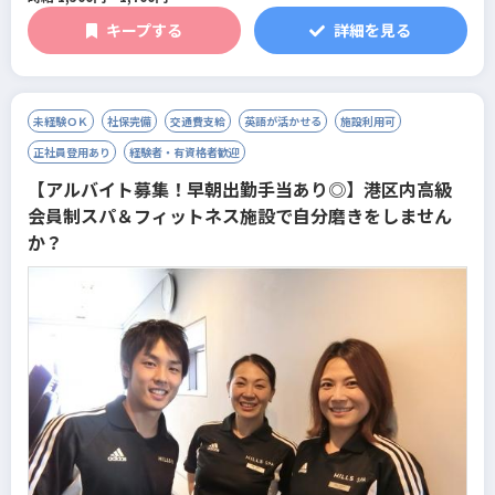
キープする
詳細を見る
未経験ＯＫ
社保完備
交通費支給
英語が活かせる
施設利用可
正社員登用あり
経験者・有資格者歓迎
【アルバイト募集！早朝出勤手当あり◎】港区内高級
会員制スパ＆フィットネス施設で自分磨きをしません
か？