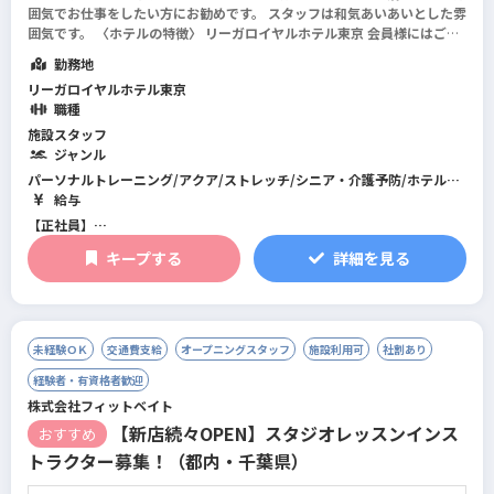
囲気でお仕事をしたい方にお勧めです。 スタッフは和気あいあいとした雰
囲気です。 〈ホテルの特徴〉 リーガロイヤルホテル東京 会員様にはご高
齢の方が多く、スタッフとのおしゃべりを楽しみに通われている方も多く
勤務地
いま...
続きを読む
リーガロイヤルホテル東京
職種
施設スタッフ
ジャンル
パーソナルトレーニング/アクア/ストレッチ/シニア・介護予防/ホテル・
スパ/筋力トレーニング/フィットネス全般/スイミング/総合型フィットネ
給与
スクラブ
【正社員】
月給 23万円～27.9万円
キープする
詳細を見る
未経験ＯＫ
交通費支給
オープニングスタッフ
施設利用可
社割あり
経験者・有資格者歓迎
株式会社フィットベイト
【新店続々OPEN】スタジオレッスンインス
おすすめ
トラクター募集！（都内・千葉県）