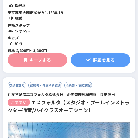
勤務地
東京都東大和市桜が丘1-1330-19
職種
体操スタッフ
ジャンル
キッズ
給与
時給 2,800円～3,300円
レッスンが無い時間の時給は1,600円
キープする
詳細を見る
レッスンがある時間はレッスン手当1,200円～1,700円が支給されます。
レッスン手当
・アシスタントコーチ1,200円
・メインコーチ1,700円
交通費支給
経験者・有資格者歓迎
会員制・高級施設
レッスンがある時間帯はレッスン手当と時給の両方が支給されます。
住友不動産エスフォルタ株式会社 企画管理部総務課 採用担当
エスフォルタ【スタジオ・プールインストラ
おすすめ
クター通常/ハイクラスオーデション】