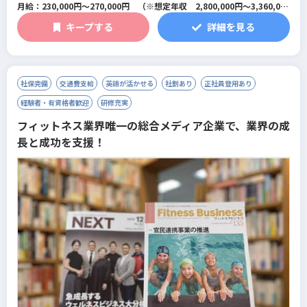
ム/総合型フィットネスクラブ
月給：230,000円～270,000円 （※想定年収 2,800,000円～3,360,000
円）
キープする
詳細を見る
※研修期間は1ヶ月～最大3ヶ月で条件に変更はありません。
社保完備
交通費支給
英語が活かせる
社割あり
正社員登用あり
経験者・有資格者歓迎
研修充実
フィットネス業界唯一の総合メディア企業で、業界の成
長と成功を支援！