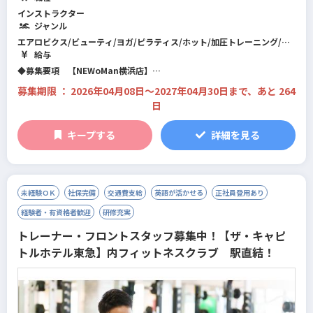
業します。1対6のリフォーマーグループエクササイズとパーソナルトレー
インストラクター
ニングを
ジャンル
提供する店舗です。下記インストラクター募集詳細となります。
エアロビクス/ビューティ/ヨガ/ピラティス/ホット/加圧トレーニング/ス
テップ/ダンス全般/格闘系/カルチャー系/筋力トレーニング/プレコリオ/
給与
※その他、ジェクサー内でのマシンピラティス実施店舗でも合わせて募集
バイクエクササイズ/機能改善系/フィットネス全般/パーソナルジム/総合
◆募集要項 【NEWoMan横浜店】
をしております。
型フィットネスクラブ
住所：神奈川県横浜市西区南幸1-1-1NEWoMan横浜3F
募集期限 ： 2026年04月08日〜2027年04月30日まで、あと 264
営業時間：月～金9:40～20:30 / 土日祝8:10～20:00
日
グループレッスン：平日水・木曜夜、日曜日終日
パーソナルトレーニング：全日
委託費：グループレッスン（4,500円/60分～経験に応ずる）※交通費含
キープする
詳細を見る
む
パーソナルトレーニング9,000円/60分単価の売上から7割の
お支払い
未経験ＯＫ
社保完備
交通費支給
英語が活かせる
正社員登用あり
経験者・有資格者歓迎
研修充実
トレーナー・フロントスタッフ募集中！【ザ・キャピ
トルホテル東急】内フィットネスクラブ 駅直結！