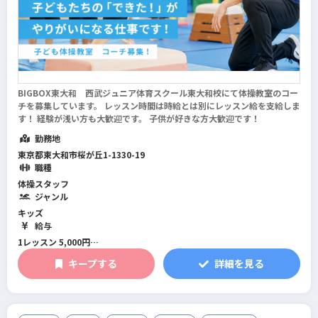
BIGBOX東大和 西武ジュニア体育スクール東大和校にて体操教室のコー
チを募集しています。 レッスン時間は時給とは別にレッスン給を支給しま
す！ 経験が浅い方も大歓迎です。 子供が好きな方大歓迎です！
勤務地
東京都東大和市桜が丘1-1330-19
職種
体操スタッフ
ジャンル
キッズ
給与
1レッスン 5,000円
キープする
詳細を見る
アシスタントのレッスン給：4,000円
独り立ち出来たら5,000円になります。