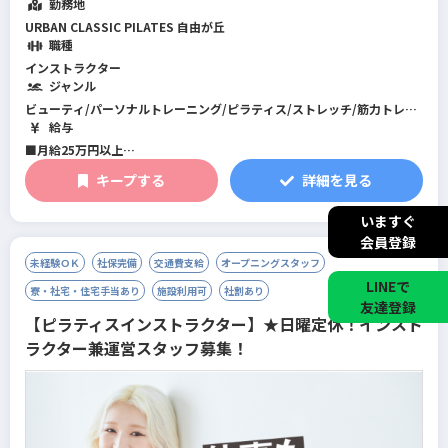
勤務地
あります。 身につけた知識などは、...
続きを読む
URBAN CLASSIC PILATES 自由が丘
職種
インストラクター
ジャンル
ビューティ/パーソナルトレーニング/ピラティス/ストレッチ/筋力トレー
ニング/機能改善系/マネジメント･店舗運営/フィットネス全般
給与
■月給25万円以上
キープする
詳細を見る
※10月から給与改定あり。面接時に詳細をご説明させていただきます
※一律地域手当と固定残業代20時間分（2万9188円～含む。超過分別途支
いますぐ
給します）
※試用期間2ヶ月。期間中の雇用形態・給与に差異はありません。
会員登録
※10月より試用期間3ヶ月に変更あり。給与に変更あり。
未経験ＯＫ
社保完備
交通費支給
オープニングスタッフ
LINEで
寮・社宅・住宅手当あり
施設利用可
社割あり
友達登録
【ピラティスインストラクター】★日曜定休！インスト
ラクター兼運営スタッフ募集！