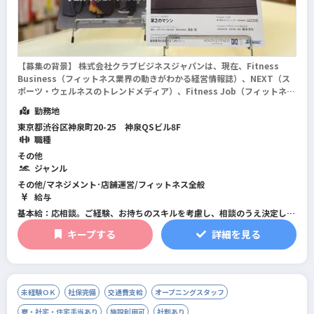
【募集の背景】 株式会社クラブビジネスジャパンは、現在、Fitness
Business（フィットネス業界の動きがわかる経営情報誌）、NEXT（ス
ポーツ・ウェルネスのトレンドメディア）、Fitness Job（フィットネス
業界の求人サイト）、フィットネス市場（フィットネス・トレーニングア
勤務地
イテムの総合...
続きを読む
東京都渋谷区神泉町20-25 神泉QSビル8F
職種
その他
ジャンル
その他/マネジメント･店舗運営/フィットネス全般
給与
基本給：応相談。ご経験、お持ちのスキルを考慮し、相談のうえ決定しま
す。
キープする
詳細を見る
賞与：年2回（5月、12月）。5月は決算賞与がプラスされる場合がありま
す。
定期給与改定：年1回
※試用期間6ヶ月間あり。
未経験ＯＫ
社保完備
交通費支給
オープニングスタッフ
※試用期間中は、契約社員として在籍していただきます
寮・社宅・住宅手当あり
施設利用可
社割あり