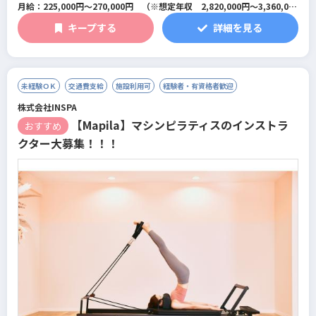
月給：225,000円～270,000円 （※想定年収 2,820,000円～3,360,000
円）
キープする
詳細を見る
※研修期間は1ヶ月～最大3ヶ月で条件に変更はありません。
未経験ＯＫ
交通費支給
施設利用可
経験者・有資格者歓迎
株式会社INSPA
【Mapila】マシンピラティスのインストラ
おすすめ
クター大募集！！！