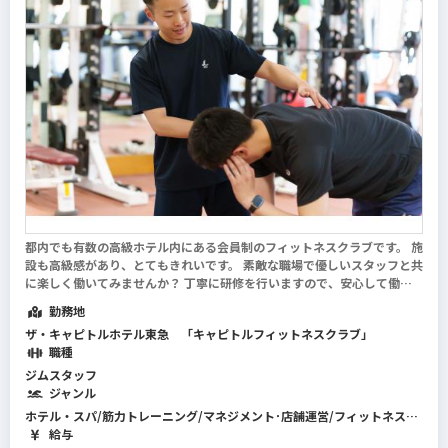
都内でも有数の高級ホテル内にある会員制のフィットネスクラブです。 施
設も高級感があり、とてもきれいです。 素敵な職場で優しいスタッフと共
に楽しく働いてみませんか？ 丁寧に研修を行いますので、安心して働く
事ができます。 ＊スタッフボイス 仕事に慣れるまで、慣れてからもフォ
勤務地
ローをたくさんしてもらってい...
続きを読む
ザ・キャピトルホテル東急 「キャピトルフィットネスクラブ」
職種
ジムスタッフ
ジャンル
ホテル・スパ/筋力トレーニング/マネジメント･店舗運営/フィットネス全
般
給与