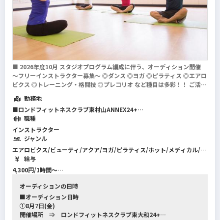
■ 2026年度10月 スタジオプログラム編成に伴う、オーディション開催
～フリーインストラクター募集～ ◎ダンス ◎ヨガ ◎ピラティス ◎エアロ
ビクス ◎トレーニング・格闘技 ◎プレコリオ など種目は多彩！！ ご活躍
いただける場所があります！！ 【ロンドスポーツクラブ】 ◎多摩地区最
勤務地
大のスポー...
続きを読む
■ロンドフィットネスクラブ東村山ANNEX24+
東京都東村山市栄町1-28
職種
インストラクター
■ロンドフィットネスクラブ東大和24+
ジャンル
■オレンジロータス東大和
エアロビクス/ビューティ/アクア/ヨガ/ピラティス/ホット/メディカル/ス
東京都東大和市桜が丘2-143
テップ/ストレッチ/ダンス全般/格闘系/整体/筋力トレーニング/プレコリ
給与
オ/機能改善系/フィットネス全般
4,300円/1時間〜
■オレンジロータス昭島
※但し3ヶ月の仮契約期間は3,330円から3,800円
東京都昭島市松原町1-6-14 3階
オーディションの日時
■オーディション日時
■オレンジロータス田無
①8月7日(金)
東京都西東京市南町5-5-2 CUBE TANASHI4F
開催場所 ⇒ ロンドフィットネスクラブ東大和24+