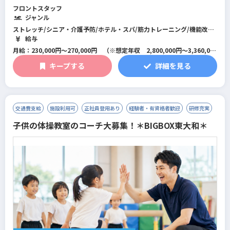
フロントスタッフ
ジャンル
ストレッチ/シニア・介護予防/ホテル・スパ/筋力トレーニング/機能改善
系/マネジメント･店舗運営/フィットネス全般/スイミング/パーソナルジ
給与
ム/総合型フィットネスクラブ
月給：230,000円～270,000円 （※想定年収 2,800,000円～3,360,000
円）
キープする
詳細を見る
※研修期間は1ヶ月～最大3ヶ月で条件に変更はありません。
交通費支給
施設利用可
正社員登用あり
経験者・有資格者歓迎
研修充実
子供の体操教室のコーチ大募集！＊BIGBOX東大和＊